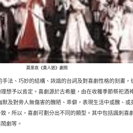
莫里哀《貴人迷》劇照
的手法、巧妙的結構、詼諧的台詞及對喜劇性格的刻畫，
的理想予以肯定。喜劇源於古希臘，由在收穫季節祭祀酒
幽默及對旁人無傷害的醜陋、乖僻，表現生活中或醜、或
致，所以，喜劇可劃分出不同的類型。其中包括諷刺喜劇
與鬧劇等。