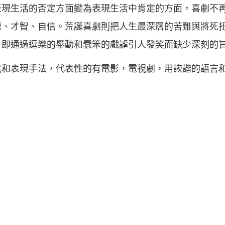
表現生活的否定方面變為表現生活中肯定的方面，喜劇不
德、才智、自信。荒誕喜劇則把人生最深層的苦難與將死
，即通過逗樂的舉動和蠢笨的戲謔引人發笑而缺少深刻的
式和表現手法，代表性的有電影，電視劇，用詼諧的語言