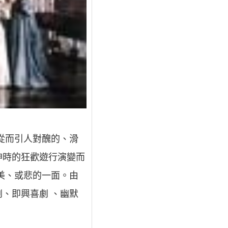
從而引人對醜的、滑
神時的狂歡遊行演變而
美、或悲的一面。由
、即興喜劇 、幽默