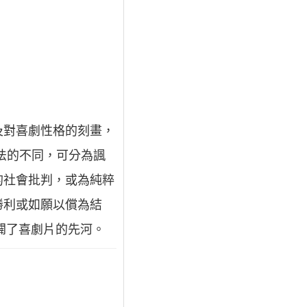
及對喜劇性格的刻畫，
法的不同，可分為諷
的社會批判，或為純粹
勝利或如願以償為結
開闢了喜劇片的先河。