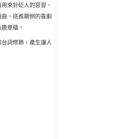
再用來針砭人的惡習、
扭曲，送進顛倒的喜劇
旨趣意蘊。
和台詞修飾，產生讓人