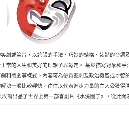
作笑劇或笑片，以誇張的手法、巧妙的結構、詼諧的台詞
正常的人生和美好的理想予以肯定。 基於描寫對象和手
喜劇和鬧劇等樣式。內容可為帶有諷刺及政治機智或才智
的解決一般比較輕快，往往以代表進步力量的主人公獲得
·盧米埃爾出品了世界上第一部喜劇片《水澆園丁》，從此