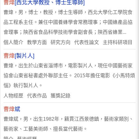
曹煒
[西北大學教授、博士生導師]
曹煒，男，博士，教授，博士生導師，西北大學化工學院食
品工程系主任。兼任中國養蜂學會常務理事；中國蜂產品協
會理事；陝西省食品科學技術學會副會長；陝西省蜂業...
個人簡介 教學方面 研究方向 代表性論文 主持科研項目
曹煒
[製片人]
曹煒，出生於山東省淄博市，電影製片人，現任中國藝術家
協會山東省秘書處外聯部主任。 2015年擔任電影《小馬特煩
惱》執行製片人。
人物經歷 代表作品 獲獎記錄
曹煒
斌
曹煒斌，男，出生1982年，籍貫江西景德鎮，藝術家類別、
藝術家、工藝美術師、擅長當代藝術。