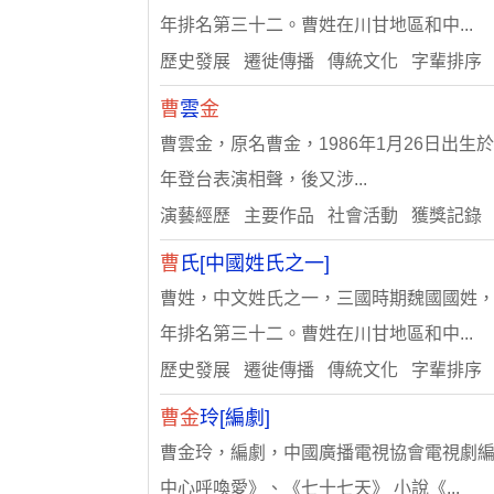
年排名第三十二。曹姓在川甘地區和中...
歷史發展 遷徙傳播 傳統文化 字輩排序
曹
雲
金
曹雲金，原名曹金，1986年1月26日出生
年登台表演相聲，後又涉...
演藝經歷 主要作品 社會活動 獲獎記錄
曹
氏[中國姓氏之一]
曹姓，中文姓氏之一，三國時期魏國國姓，
年排名第三十二。曹姓在川甘地區和中...
歷史發展 遷徙傳播 傳統文化 字輩排序
曹金
玲[編劇]
曹金玲，編劇，中國廣播電視協會電視劇編
中心呼喚愛》、《七十七天》 小說《...