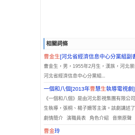
相關詞條
曹金生
[河北省經濟信息中心分黨組副
曹金生，男，1955年2月生，漢族，河北景
河北省經濟信息中心分黨組...
一個和八個[2013年
曹
慧
生
執導電視劇]
《一個和八個》是由河北影視集團有限公
生執導，張桐、楊子姍等主演。該劇講述了..
劇情簡介 演職員表 角色介紹 音樂原聲
曹金
玲