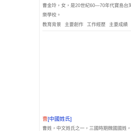
曹金玲，女，是20世紀60—70年代寶島
樂學校。
教育背景 主要創作 工作經歷 主要成績
曹
[中國姓氏]
曹姓，中文姓氏之一，三國時期魏國國姓，