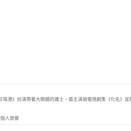
《珍珠港》扮演帶著大眼鏡的護士，還主演過電視劇集《化名》並
 個人榮譽