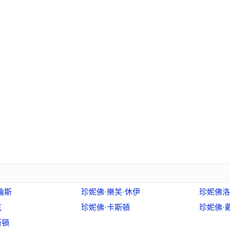
倫斯
珍妮佛·樂芙·休伊
珍妮佛洛
克
珍妮佛·卡斯頓
珍妮佛·
斯頓