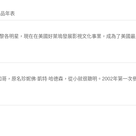
作品年表
波多黎各明星，現在在美國好萊塢發展影視文化事業，成為了美國
哥，原名珍妮佛·凱特·哈德森，從小就很聰明。2002年第一次參