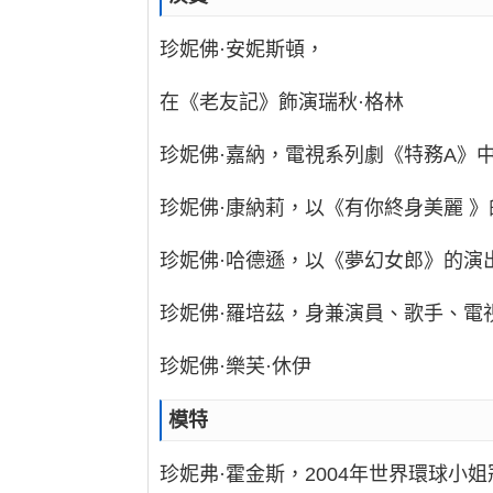
珍妮佛·安妮斯頓，
在《老友記》飾演瑞秋·格林
珍妮佛·嘉納，電視系列劇《特務A》
珍妮佛·康納莉，以《有你終身美麗 
珍妮佛·哈德遜，以《夢幻女郎》的演
珍妮佛·羅培茲，身兼演員、歌手、電
珍妮佛·樂芙·休伊
模特
珍妮弗·霍金斯，2004年世界環球小