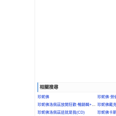
相關搜尋
珍妮佛
珍妮佛·勞
珍妮佛洛佩茲放開狂歡-暢銷輯+抒情新曲(CD)
珍妮佛戴
珍妮佛洛佩茲這就是我(CD)
珍妮佛卡