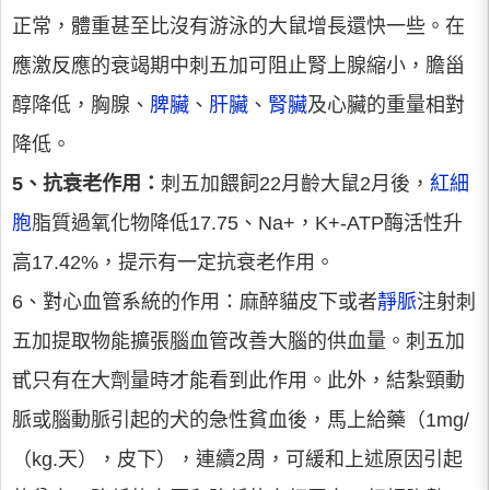
正常，體重甚至比沒有游泳的大鼠增長還快一些。在
應激反應的衰竭期中刺五加可阻止腎上腺縮小，膽甾
醇降低，胸腺、
脾臟
、
肝臟
、
腎臟
及心臟的重量相對
降低。
5、抗衰老作用：
刺五加餵飼22月齡大鼠2月後，
紅細
胞
脂質過氧化物降低17.75、Na+，K+-ATP酶活性升
高17.42%，提示有一定抗衰老作用。
6、對心血管系統的作用：麻醉貓皮下或者
靜脈
注射刺
五加提取物能擴張腦血管改善大腦的供血量。刺五加
甙只有在大劑量時才能看到此作用。此外，結紮頸動
脈或腦動脈引起的犬的急性貧血後，馬上給藥（1mg/
（kg.天），皮下），連續2周，可緩和上述原因引起