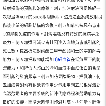
細胞遭受放射樣作用物質侵害時有保護作用，可作為
放射損傷的預防和治療藥。刺五加注射液可促進經一
次總量為4GY的60Co射線照射，造成造血系統放射損
傷後小鼠的細胞結構的恢復。刺五加能拮抗羅布毒素
C的抑制免疫的作用。對蜱媒腦炎有特殊的抗病毒免
疫力。刺五加還可減少青蛙因注入洋地黃毒甙引起的
死亡數，提高機體對磷酸三甲苯酚酯和士的寧的解毒
能力。刺五加提取物能增加
毛細血管
在低氣壓下的防
禦能力，和降低人體由於冷和血液中血紅蛋白的含量
而引起的發病頻率。刺五加花果醇提物、揮髮油，刺
五加總黃酮均有耐缺氧作用少量服用刺五加根浸液對
高溫勞動者的主要系統的新陳代謝過程和勞動能力有
良好的影響，而增大劑量則體溫升高、排汗量、肺活