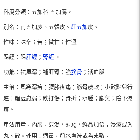
科屬分類：五加科 五加屬。
別名：南五加皮、五穀皮、
紅五加
皮。
性味：味辛；苦；微甘；性溫
歸經：歸
肝經
；
腎經
。
功能：祛風濕；補肝腎；強
筋骨
；活血脈
主治：風寒濕痹；腰膝疼痛；筋骨痿軟；小數點兒行
遲；體虛贏弱；跌打傷；骨折；水腫；腳氣；陰下濕
癢。
用法用量：內服：煎湯，6-9g，鮮品加倍；浸酒或入
丸、散。外用：適量，煎水熏洗或為末敷。