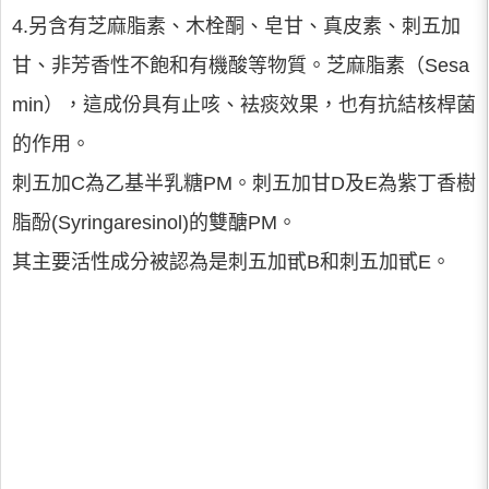
4.另含有芝麻脂素、木栓酮、皂甘、真皮素、刺五加
甘、非芳香性不飽和有機酸等物質。芝麻脂素（Sesa
min），這成份具有止咳、袪痰效果，也有抗結核桿菌
的作用。
刺五加C為乙基半乳糖PM。刺五加甘D及E為紫丁香樹
脂酚(Syringaresinol)的雙醣PM。
其主要活性成分被認為是刺五加甙B和刺五加甙E。