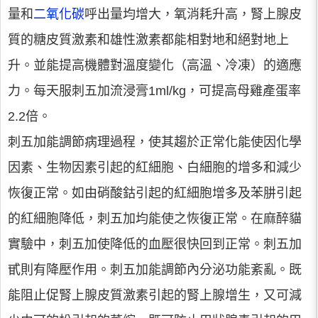
量和
二氧化碳
呼出量均增大，氧消耗升高，腎上腺皮
質的糖皮質激素和雄性激素都能相對地和絕對地上
升。並能提高機體對溫度變化（高溫、冷凍）的適應
力。每天服刺五加流浸膏1ml/kg，可提高母雞產蛋率
2.2倍。
刺五加能調節病理過程，使其趨於正常化能使因化學
因素、生物因素引起的紅細胞、白細胞的增多和減少
恢復正常。如由硝酸鈷引起的紅細胞增多及苯肼引起
的紅細胞降低，刺五加均能使之恢復正常。在麻醉貓
實驗中，刺五加使降低的血壓很快回到正常。刺五加
甙則有降壓作用。刺五加能調節內分泌功能紊亂。既
能阻止促腎上腺皮質激素引起的腎上腺增生，又可減