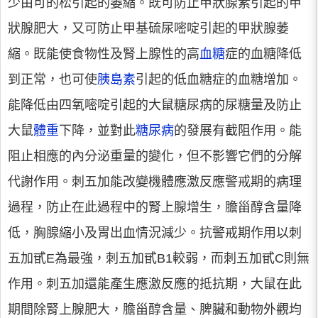
少由可的松引起的萎縮。既可防止甲狀腺素引起的甲
狀腺肥大，又可防止甲基硫尿嘧啶引起的甲狀腺萎
縮。既能使食物性及腎上腺性的高
血糖
症的血糖降低
到正常，也可使
胰島素
引起的低血糖症的血糖增加。
能降低由四氧嘧啶引起的大鼠糖尿病的尿糖量及防止
大鼠
體重
下降，並對此
糖尿病
的發展有截阻作用。能
阻止相應的內分泌重量的變化，但不影響它們的分解
代謝作用。刺五加能改變機體應激反應警戒期的病理
過程，防止在此過程中的腎上腺增生，膽甾醇含量降
低，胸腺縮小及胃出血情況減少。抗警戒期作用以刺
五加甙E為最強，刺五加甙B1較弱，而刺五加甙C則無
作用。刺五加還能產生應激反應的抵抗期，大鼠在此
期間除腎上腺肥大，膽甾醇含量、脾臟和動物外觀均