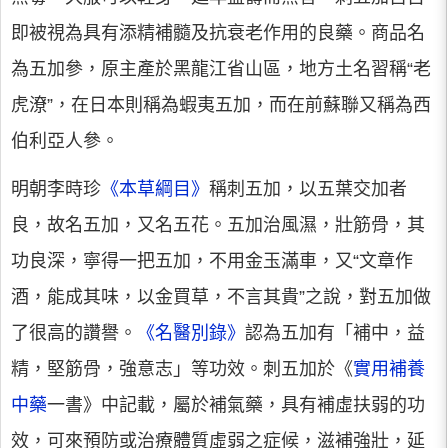
即被視為具有添精補髓及抗衰老作用的良藥。商品名
為五加參，原主產於黑龍江省山區，地方土名習稱“老
虎潦”，在日本則稱為蝦夷五加，而在前蘇聯又稱為西
伯利亞人參。
明朝李時珍
《本草綱目》
稱刺五加，以五葉交加者
良，故名五加，又名五花。五加治風濕，壯筋骨，其
功良深，寧得一把五加，不用金玉滿車，又“文章作
酒，能成其味，以金買草，不言其貴”之說，對五加做
了很高的讚譽。
《名醫別錄》
認為五加有「補中，益
精，堅筋骨，強意志」等功效。刺五加於《
實用補養
中藥
一書》中記載，屬於補氣藥，具有補虛扶弱的功
效，可來預防或治療體質虛弱之症候，滋補強壯，延