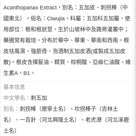
Acanthopanax Extract，別名：五加皮、刺拐棒（中
國東北），俗名：Ciwujia，科屬：五加科五加屬，使
用部位：根和根狀莖，生於山坡林中及路旁灌叢中；
藥圃常有栽培。分布於華中、華東、華南和西南。根
皮祛風濕、強筋骨，泡酒制五加皮酒(或製成五加皮
散)。根皮含揮髮油、鞣質、棕桐酸、亞麻仁油酸、維
生素A，B1。
基本信息
中文學名：
刺五加
別名：
刺拐棒（遼寧土名）、坎拐棒子（吉林土
名）、一百針（河北興隆土名）、老虎潦（河北涿鹿
土名）