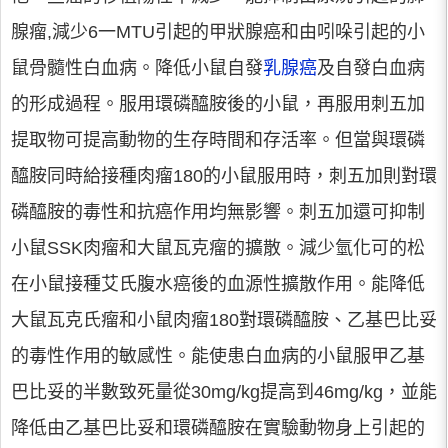
腺瘤,減少6一MTU引起的甲狀腺癌和由吲哚引起的小
鼠骨髓性白血病。降低小鼠自發
乳腺癌
及自發白血病
的形成過程。服用環磷醯胺後的小鼠，再服用刺五加
提取物可提高動物的生存時間和存活率。但當與環磷
醯胺同時給接種肉瘤180的小鼠服用時，刺五加則對環
磷醯胺的毒性和抗癌作用均無影響。刺五加還可抑制
小鼠SSK肉瘤和大鼠瓦克瘤的擴散。減少氫化可的松
在小鼠接種艾氏腹水癌後的血源性擴散作用。能降低
大鼠瓦克氏瘤和小鼠肉瘤180對環磷醯胺、乙基巴比妥
的毒性作用的敏感性。能使患白血病的小鼠服甲乙基
巴比妥的半數致死量從30mg/kg提高到46mg/kg，並能
降低由乙基巴比妥和環磷醯胺在實驗動物身上引起的