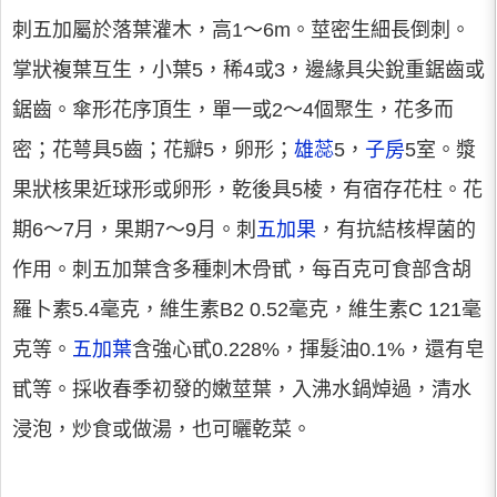
刺五加屬於落葉灌木，高1～6m。莖密生細長倒刺。
掌狀複葉互生，小葉5，稀4或3，邊緣具尖銳重鋸齒或
鋸齒。傘形花序頂生，單一或2～4個聚生，花多而
密；花萼具5齒；花瓣5，卵形；
雄蕊
5，
子房
5室。漿
果狀核果近球形或卵形，乾後具5棱，有宿存花柱。花
期6～7月，果期7～9月。刺
五加果
，有抗結核桿菌的
作用。刺五加葉含多種刺木骨甙，每百克可食部含胡
羅卜素5.4毫克，維生素B2 0.52毫克，維生素C 121毫
克等。
五加葉
含強心甙0.228%，揮髮油0.1%，還有皂
甙等。採收春季初發的嫩莖葉，入沸水鍋焯過，清水
浸泡，炒食或做湯，也可曬乾菜。