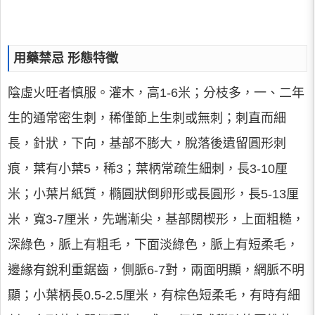
用藥禁忌 形態特徵
陰虛火旺者慎服。灌木，高1-6米；分枝多，一、二年
生的通常密生刺，稀僅節上生刺或無刺；刺直而細
長，針狀，下向，基部不膨大，脫落後遺留圓形刺
痕，葉有小葉5，稀3；葉柄常疏生細刺，長3-10厘
米；小葉片紙質，橢圓狀倒卵形或長圓形，長5-13厘
米，寬3-7厘米，先端漸尖，基部闊楔形，上面粗糙，
深綠色，脈上有粗毛，下面淡綠色，脈上有短柔毛，
邊緣有銳利重鋸齒，側脈6-7對，兩面明顯，網脈不明
顯；小葉柄長0.5-2.5厘米，有棕色短柔毛，有時有細