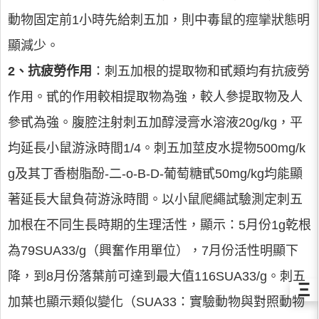
動物固定前1小時先給刺五加，則中毒鼠的痙攣狀態明
顯減少。
2、抗疲勞作用
：刺五加根的提取物和甙類均有抗疲勞
作用。甙的作用較相提取物為強，較人參提取物及人
參甙為強。腹腔注射刺五加醇浸膏水溶液20g/kg，平
均延長小鼠游泳時間1/4。刺五加莖皮水提物500mg/k
g及其丁香樹脂酚-二-o-B-D-葡萄糖甙50mg/kg均能顯
著延長大鼠負荷游泳時間。以小鼠爬繩試驗測定刺五
加根在不同生長時期的生理活性，顯示：5月份1g乾根
為79SUA33/g（興奮作用單位），7月份活性明顯下
降，到8月份落葉前可達到最大值116SUA33/g。刺五
Ξ
加葉也顯示類似變化（SUA33：實驗動物與對照動物