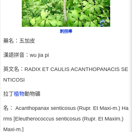
刺拐棒
藥名：五加皮
漢語拼音：wu jia pi
英文名：RADIX ET CAULIS ACANTHOPANACIS SE
NTICOSI
拉丁
植物
動物礦
名： Acanthopanax senticosus (Rupr. Et Maxi-m.) Ha
rms [Eleutherococcus senticosus (Rupr. Et Maxim.)
Maxi-m.]