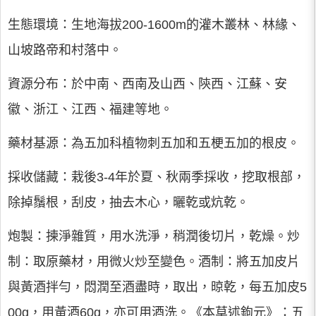
生態環境：生地海拔200-1600m的灌木叢林、林緣、
山坡路帝和村落中。
資源分布：於中南、西南及山西、陝西、江蘇、安
徽、浙江、江西、福建等地。
藥材基源：為五加科植物刺五加和五梗五加的根皮。
採收儲藏：栽後3-4年於夏、秋兩季採收，挖取根部，
除掉鬚根，刮皮，抽去木心，曬乾或炕乾。
炮製：揀淨雜質，用水洗淨，稍潤後切片，乾燥。炒
制：取原藥材，用微火炒至變色。酒制：將五加皮片
與黃酒拌勻，悶潤至酒盡時，取出，晾乾，每五加皮5
00g，用黃酒60g，亦可用酒洗。《本草述鉤元》：五