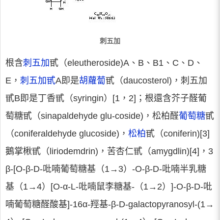
刺五加
根含
刺五加
甙（eleutheroside)A、B、B1、C、D、
E，
刺五加甙
A即是
胡蘿蔔
甙（daucosterol)，刺五加
甙B即是丁香甙（syringin）[1，2]；根還含芥子醛葡
萄糖甙（sinapaldehyde glu-coside)，松柏醛
葡萄糖
甙
（coniferaldehyde glucoside)，
松柏
甙（coniferin)[3]
鵝掌楸甙（liriodemdrin)，苦杏仁甙（amygdlin)[4]，3
β-[O-β-D-吡喃葡萄糖基（1→3）-O-β-D-吡喃半乳糖
基（1→4）[O-α-L-吡喃鼠李糖基-（1→2）]-O-β-D-吡
喃葡萄糖醛酸基]-16α-羥基-β-D-galactopyranosyl-(1→