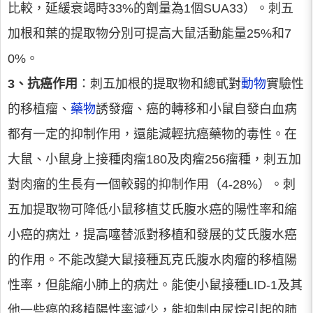
比較，延緩衰竭時33%的劑量為1個SUA33）。刺五
加根和葉的提取物分別可提高大鼠活動能量25%和7
0%。
3、抗癌作用
：刺五加根的提取物和總甙對
動物
實驗性
的移植瘤、
藥物
誘發瘤、癌的轉移和小鼠自發白血病
都有一定的抑制作用，還能減輕抗癌藥物的毒性。在
大鼠、小鼠身上接種肉瘤180及肉瘤256瘤種，刺五加
對肉瘤的生長有一個較弱的抑制作用（4-28%）。刺
五加提取物可降低小鼠移植艾氏腹水癌的陽性率和縮
小癌的病灶，提高噻替派對移植和發展的艾氏腹水癌
的作用。不能改變大鼠接種瓦克氏腹水肉瘤的移植陽
性率，但能縮小肺上的病灶。能使小鼠接種LID-1及其
他一些癌的移植陽性率減少，能抑制由尿烷引起的肺