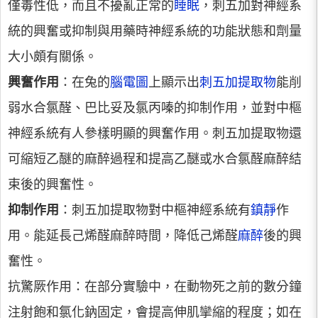
僅毒性低，而且不擾亂正常的
睡眠
，刺五加對神經系
統的興奮或抑制與用藥時神經系統的功能狀態和劑量
大小頗有關係。
興奮作用
：在兔的
腦電圖
上顯示出
刺五加提取物
能削
弱水合氯醛、巴比妥及氯丙嗪的抑制作用，並對中樞
神經系統有人參樣明顯的興奮作用。刺五加提取物還
可縮短乙醚的麻醉過程和提高乙醚或水合氯醛麻醉結
束後的興奮性。
抑制作用
：刺五加提取物對中樞神經系統有
鎮靜
作
用。能延長己烯醛麻醉時間，降低己烯醛
麻醉
後的興
奮性。
抗驚厥作用：在部分實驗中，在動物死之前的數分鐘
注射飽和氯化鈉固定，會提高伸肌攣縮的程度；如在