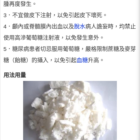
腫再度發生。
3．不宜做皮下注射，以免引起皮下壞死。
4．顱內或脊髓膜內出血以及
脫水
病人譫妄時，均禁止
使用高滲葡萄糖注射液，以免發生意外。
5．糖尿病患者切忌服用葡萄糖，嚴格限制蔗糖及麥芽
糖（飴糖）的攝入，以免引起
血糖
升高。
用法用量