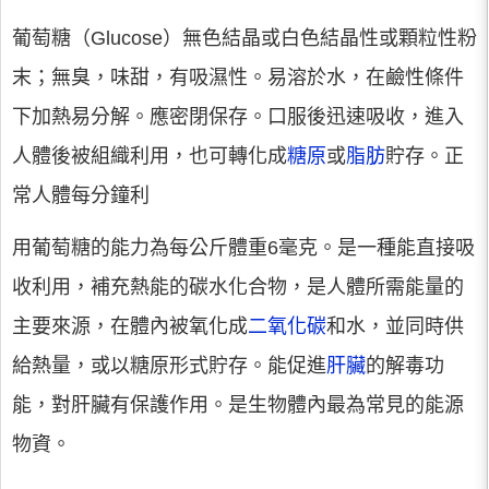
葡萄糖（Glucose）無色結晶或白色結晶性或顆粒性粉
末；無臭，味甜，有吸濕性。易溶於水，在鹼性條件
下加熱易分解。應密閉保存。口服後迅速吸收，進入
人體後被組織利用，也可轉化成
糖原
或
脂肪
貯存。正
常人體每分鐘利
用葡萄糖的能力為每公斤體重6毫克。是一種能直接吸
收利用，補充熱能的碳水化合物，是人體所需能量的
主要來源，在體內被氧化成
二氧化碳
和水，並同時供
給熱量，或以糖原形式貯存。能促進
肝臟
的解毒功
能，對肝臟有保護作用。是生物體內最為常見的能源
物資。