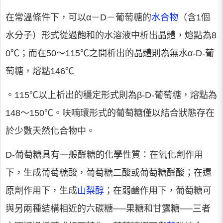
在常溫條件下，可以α－D－葡萄糖的
水合物
（含1個
水分子）形式從過飽和的水溶液中析出晶體，熔點為8
0℃；而在50～115℃之間析出的晶體則為無水α-D-葡
萄糖，熔點146℃
。115℃以上析出的穩定形式則為β-D-葡萄糖，熔點為
148～150℃。呋喃環形式的葡萄糖僅以結合狀態存在
於少數天然化合物中。
D-葡萄糖具有一般醛糖的化學性質：在氧化劑作用
下，生成葡萄糖酸，葡萄糖二酸或葡萄糖醛酸；在還
原劑作用下，生成
山梨醇
；在弱鹼作用下，葡萄糖可
與另兩種結構相近的六碳糖──果糖和甘露糖──三者