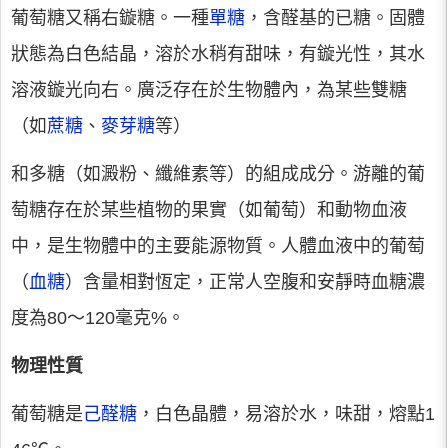
葡萄糖又稱右鏇糖。一種
單糖
，含醛基的已糖。固體
狀態為白色結晶，溶於水稍有甜味，有鏇光性，其水
溶液鏇光向右。廣泛存在於生物體內，為某些雙糖
（如
蔗糖
、
麥芽糖
等）
和多糖（如澱粉、纖維素等）的組成成分。游離的葡
萄糖存在於某些植物的果實（如葡萄）和動物血液
中，是生物體中的主要能源物質。人體血液中的葡萄
（
血糖
）含量相對恆定，正常人空腹和安靜時血糖濃
度為80～120毫克%。
物理性質
葡萄糖是
己醛糖
，白色晶體，易溶於水，味甜，熔點1