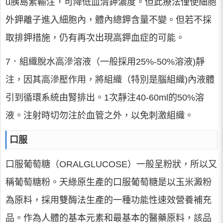
u胰島素輸注，可降低血清鉀濃度。但此療法僅使細胞
外鉀離子進入細胞內，體內總鉀含量不變。但若不採
取排鉀措施，仍有再次出現高鉀血症的可能。
7．組織脫水高滲溶液（一般採用25%-50%溶液)靜
注，因其高滲壓作用，將組織（特別是腦組織)內液體
引到循環系統由腎排出。1次靜注40-60ml的50%溶
液。注射時切勿注於血管之外，以免刺激組織。
口服
口服葡萄糖（ORALGLUCOSE）一般呈粉狀，所以又
稱葡萄糖粉。天綠原生產的口服葡萄糖是以玉米澱粉
為原料，採用雙酶法生產的一種功能性速效營養補充
品。作為人體的基本元素和最基本的醫藥原料，該品