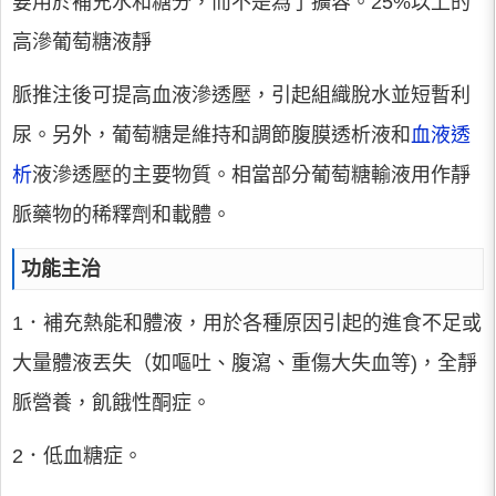
要用於補充水和糖分，而不是為了擴容。25%以上的
高滲葡萄糖液靜
脈推注後可提高血液滲透壓，引起組織脫水並短暫利
尿。另外，葡萄糖是維持和調節腹膜透析液和
血液透
析
液滲透壓的主要物質。相當部分葡萄糖輸液用作靜
脈藥物的稀釋劑和載體。
功能主治
1．補充熱能和體液，用於各種原因引起的進食不足或
大量體液丟失（如嘔吐、腹瀉、重傷大失血等)，全靜
脈營養，飢餓性酮症。
2．低血糖症。