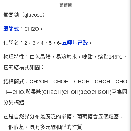
葡萄糖
葡萄糖（glucose）
最簡式
：CH2O，
化學名：2，3，4，5，6-
五羥基己醛
，
物理特性：白色晶體，易溶於水，味甜，熔點146℃，
它的結構式如圖：
結構簡式：CH2OH—CHOH—CHOH—CHOH—CHO
H—CHO,與果糖(CH2OH(CHOH)3COCH2OH)互為同
分異構體
它是自然界分布最廣泛的單糖。葡萄糖含五個羥基，
一個醛基，具有多元醇和醛的性質