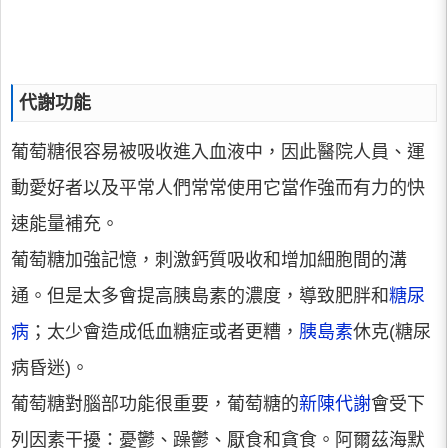
代謝功能
葡萄糖很容易被吸收進入血液中，因此醫院人員、運
動愛好者以及平常人們常常使用它當作強而有力的快
速能量補充。
葡萄糖加強記憶，刺激鈣質吸收和增加細胞間的溝
通。但是太多會提高胰島素的濃度，導致肥胖和
糖尿
病
；太少會造成低血糖症或者更糟，
胰島素
休克(糖尿
病昏迷)。
葡萄糖對腦部功能很重要，葡萄糖的
新陳代謝
會受下
列因素干擾：憂鬱、躁鬱、厭食和貪食。阿爾茲海默