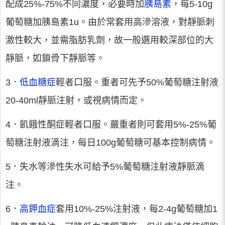
配成25%-75%不同濃度，必要時加
胰島素
，每5-10g
葡萄糖加胰島素1u。由於常套用高滲溶液，對靜脈刺
激性較大，並需脂肪乳劑，故一般選用較深部位的大
靜脈，如鎖骨下靜脈等。
3．
低血糖症
輕者口服。重者可先予50%葡萄糖注射液
20-40ml靜脈注射，或視病情而定。
4．飢餓性酮症輕者口服。嚴重者則可套用5%-25%葡
萄糖注射液滴注，每日100g葡萄糖可基本控制病情。
5．失水等滲性失水可給予5%葡萄糖注射液靜脈滴
注。
6．
高鉀血症
套用10%-25%注射液，每2-4g葡萄糖加1