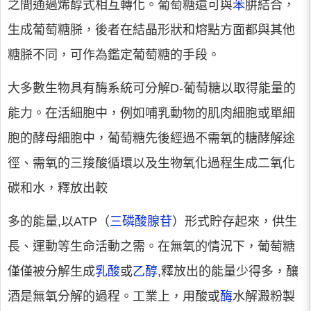
之間通過烯醇式相互轉化。葡萄糖還可與
苯
肼結合，
生成葡萄糖脎，後者在結晶形狀和熔點方面都與其他
糖脎不同，可作為鑑定葡萄糖的手段。
大多數生物具有酶系統可分解D-葡萄糖以取得能量的
能力。在活細胞中，例如哺乳動物的肌肉細胞或單細
胞的酵母細胞中，葡萄糖先後經過不需氧的糖酵解途
徑、需氧的三羧酸循環以及生物氧化過程生成二氧化
碳和水，釋放出較
多的能量,以ATP（
三磷酸腺苷
）形式貯存起來，供生
長、運動等生命活動之需。在無氧的情況下，葡萄糖
僅僅被分解生成
乳酸
或
乙醇
,釋放出的能量少得多，釀
酒是無氧分解的過程。工業上，用酸或
酶
水解澱粉製