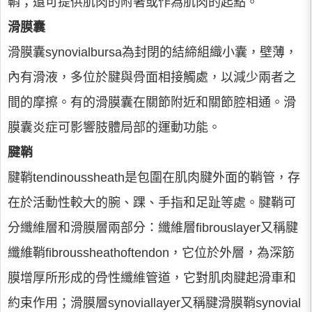
鞘；還可提供肌肉的附著或作為肌肉的起點。
滑膜囊
滑膜囊synovialbursa為封閉的結締組織小囊，壁薄，
內有滑液，多位於腱與骨面相接觸處，以減少兩者之
間的摩擦。有的滑膜囊在關節附近和關節腔相通。滑
膜囊炎症可影響肢體局部的運動功能。
腱鞘
腱鞘tendinoussheath是包圍在肌肉腱外面的鞘管，存
在於活動性較大的腕、踝、手指和足趾等處。腱鞘可
分纖維層和滑膜層兩部分：纖維層fibrouslayer又稱腱
纖維鞘fibroussheathoftendon，它位於外層，為深筋
膜增厚所形成的骨性纖維管道，它對肌肉腱起滑車和
約束作用；滑膜層synoviallayer又稱腱滑膜鞘synovial