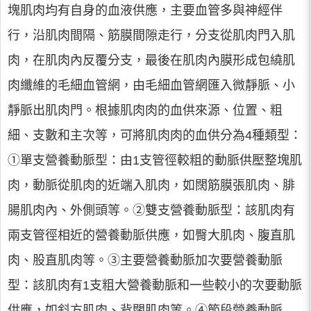
塊肌肉均有自身的血液供應，主要血管多與神經伴
行，沿肌肉間隔、筋膜間隙走行，分支從肌肉門入肌
肉，在肌肉內反覆分支，最後在肌肉內膜形成包繞肌
肉纖維的毛細血管網，由毛細血管網匯入微靜脈、小
靜脈出肌肉門。根據肌肉肉的血供來源、位置、粗
細、支數和主次等，可將肌肉肉的血供分為4種類型：
①單支營養動脈型：由1支管徑較粗的動脈供壓整塊肌
肉，動脈從肌肉的近端入肌肉，如闊筋膜張肌肉、腓
腸肌肉內、外側頭等。②雙支營養動脈型：該肌肉有
兩支管徑相近的營養動脈供應，如臀大肌肉、腹直肌
肉、股直肌肉等。③主要營養動脈加次要營養動脈
型：該肌肉有1支粗大營養動脈和一些較小的次要動脈
供應，如斜方肌肉、背闊肌肉等。④節段營養動脈