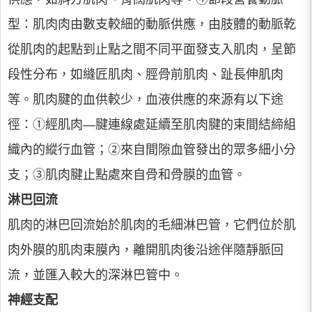
型：肌肉肉由數支較細的動脈供應，由肢體的動脈乾
從肌肉的起點到止點之間不同平面發支入肌肉，呈節
段性分布，如縫匠肌肉、脛骨前肌肉、趾長伸肌肉
等。肌肉腱的血供較少，血液供應的來源有以下途
徑：①經肌肉—腱連線處延續至肌肉腱的束間結締組
織內的縱行血管；②來自間隙血管發出的眾多細小分
支；③肌肉腱止點處來自骨和骨膜的血管。
淋巴回流
肌肉的淋巴回流始於肌肉的毛細淋巴管，它們位於肌
肉外膜的肌肉束膜內，離開肌肉後沿途伴隨靜脈回
流，並匯入較大的深淋巴管中。
神經支配