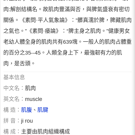
肉:解剖結構名。故肌肉豐滿與否，與脾氣盛衰有密切
關係。《素問·平人氣象論》：“髒真濡於脾，脾藏肌肉
之氣也。”《素問·痿論》：“脾主身之肌肉。”健康男女
老幼人體全身的肌肉共有639塊。一般人的肌肉占體重
的百分之35--45。人類全身上下，最強韌有力的肌
肉，是舌頭。
基本信息
中文名：
肌肉
英文名：
muscle
構 造：
肌腹
、
肌腱
拼 音：
ji rou
構 成：
主要由肌肉組織構成