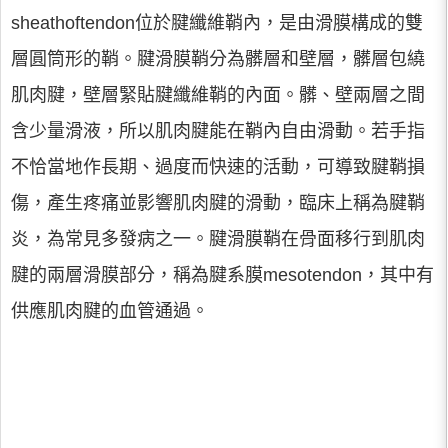
sheathoftendon位於腱纖維鞘內，是由滑膜構成的雙
層圓筒形的鞘。腱滑膜鞘分為髒層和壁層，髒層包繞
肌肉腱，壁層緊貼腱纖維鞘的內面。髒、壁兩層之間
含少量滑液，所以肌肉腱能在鞘內自由滑動。若手指
不恰當地作長期、過度而快速的活動，可導致腱鞘損
傷，產生疼痛並影響肌肉腱的滑動，臨床上稱為腱鞘
炎，為常見多發病之一。腱滑膜鞘在骨面移行到肌肉
腱的兩層滑膜部分，稱為腱系膜mesotendon，其中有
供應肌肉腱的血管通過。