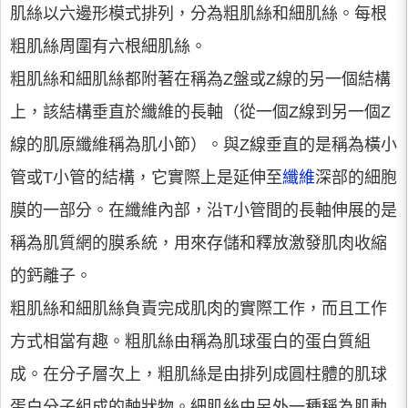
肌絲以六邊形模式排列，分為粗肌絲和細肌絲。每根
粗肌絲周圍有六根細肌絲。
粗肌絲和細肌絲都附著在稱為Z盤或Z線的另一個結構
上，該結構垂直於纖維的長軸（從一個Z線到另一個Z
線的肌原纖維稱為肌小節）。與Z線垂直的是稱為橫小
管或T小管的結構，它實際上是延伸至
纖維
深部的細胞
膜的一部分。在纖維內部，沿T小管間的長軸伸展的是
稱為肌質網的膜系統，用來存儲和釋放激發肌肉收縮
的鈣離子。
粗肌絲和細肌絲負責完成肌肉的實際工作，而且工作
方式相當有趣。粗肌絲由稱為肌球蛋白的蛋白質組
成。在分子層次上，粗肌絲是由排列成圓柱體的肌球
蛋白分子組成的軸狀物。細肌絲由另外一種稱為肌動