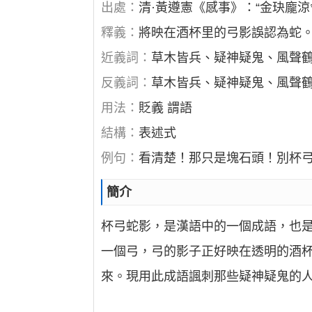
出處：
清·黃遵憲《感事》：“金玦龐
釋義：
將映在酒杯里的弓影誤認為蛇
近義詞：
草木皆兵、疑神疑鬼、風聲
反義詞：
草木皆兵、疑神疑鬼、風聲
用法：
貶義 謂語
結構：
表述式
例句：
看清楚！那只是塊石頭！別杯
簡介
杯弓蛇影，是漢語中的一個成語，也
一個弓，弓的影子正好映在透明的酒
來。現用此成語諷刺那些疑神疑鬼的