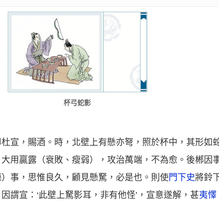
杯弓蛇影
薄杜宣，賜酒。時，北壁上有懸亦弩，照於杯中，其形如
，大用贏露（衰敗、瘦弱），攻治萬端，不為愈。後郴因
廳）事，思惟良久，顧見懸駑，必是也。則使
門下史
將鈴
因謂宣：‘此壁上駑影耳，非有他怪’，宣意遂解，甚
夷懌