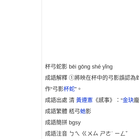
杯弓蛇影 bēi gōng shé yǐng
成語解釋 ①將映在杯中的弓影誤認為
作“弓影
杯蛇
”。
成語出處 清
黃遵憲
《感事》：“
金玦
成語繁體 桮弓
虵
影
成語簡拼 bgsy
成語注音 ㄅㄟ ㄍㄨㄙ ㄕㄜˊ ㄧㄥˇ