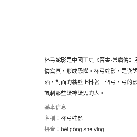
杯弓蛇影是中國正史《晉書·樂廣傳》
情當真，形成恐懼。杯弓蛇影，是漢
酒，對面的牆壁上掛著一個弓，弓的
諷刺那些疑神疑鬼的人。
基本信息
名稱：
杯弓蛇影
拼音：
bēi gōng shé yǐng