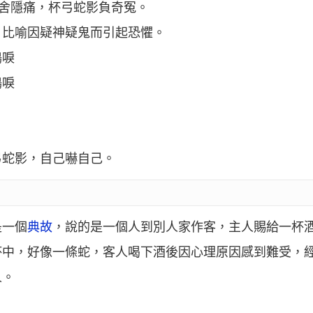
涼舍隱痛，杯弓蛇影負奇冤。
。比喻因疑神疑鬼而引起恐懼。
鶴唳
鶴唳
弓蛇影，自己嚇自己。
是一個
典故
，說的是一個人到別人家作客，主人賜給一杯
杯中，好像一條蛇，客人喝下酒後因心理原因感到難受，
人。