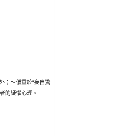
外；～偏重於“妄自驚
敵者的疑懼心理。