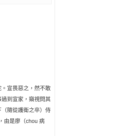
蛇。宣畏惡之，然不敢
事過到宣家，窺視問其
下（隨從護衛之卒）侍
，由是廖（chou 病