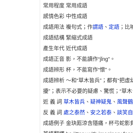
常用程度 常用成語
感情色彩 中性成語
成語用法 複句式；作
謂語
、
定語
；比
成語結構 緊縮式成語
產生年代 近代成語
成語正音 影，不能讀作“jǐnɡ”。
成語辨形 杯，不能寫作“懷”。
成語辨析 ～和“草木皆兵”；都有“把
擾”；表示不必要的疑慮、驚慌；“草
近 義 詞
草木皆兵
、
疑神疑鬼
、
風聲
反 義 詞
處之泰然
、
安之若泰
、
談笑
成語例子 金玦厖涼含隱痛，杯弓蛇影