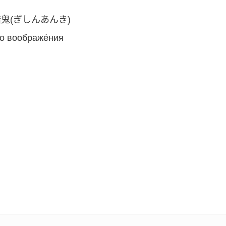
鬼(ぎしんあんき)
о воображéния