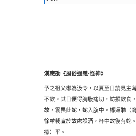
漢應劭《風俗通義·怪神》
予之祖父郴為汲令，以夏至日請見主
不飲。其日便得胸腹痛切，妨損飲食
故，雲畏此蛇，蛇入腹中。郴還聽（
徐輦載宣於故處設酒，杯中故復有蛇。
癒）平。