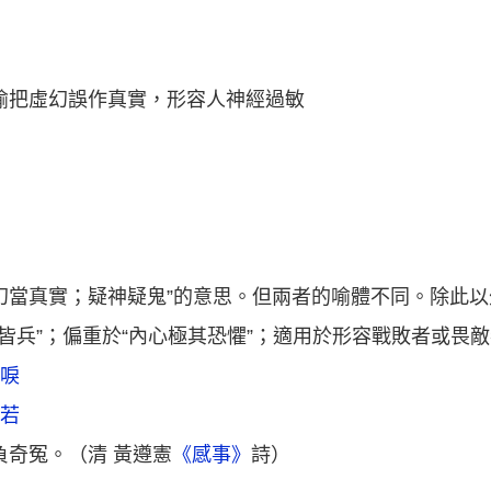
喻把虛幻誤作真實，形容人神經過敏
虛幻當真實；疑神疑鬼”的意思。但兩者的喻體不同。除此以
木皆兵”；偏重於“內心極其恐懼”；適用於形容戰敗者或畏
鶴唳
自若
負奇冤。（清 黃遵憲
《感事》
詩）