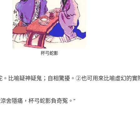
杯弓蛇影
蛇。比喻疑神疑鬼；自相驚擾。②也可用來比喻虛幻的實
龐涼舍隱痛，杯弓蛇影負奇冤。”