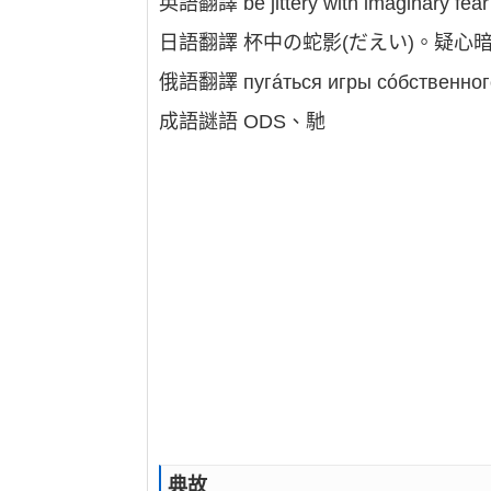
英語翻譯 be jittery with imaginary fear
日語翻譯 杯中の蛇影(だえい)。疑心暗
俄語翻譯 пугáться игры сóбственног
成語謎語 ODS、馳
典故