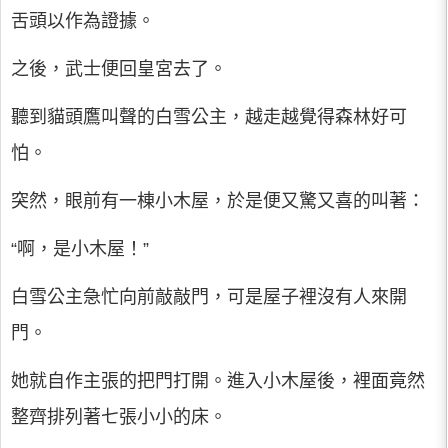
舌頭以作為證據。
之後，武士便回皇宮去了。
聽到貓頭鷹叫聲的白雪公主，越走越覺得森林好可
怕。
突然，眼前有一棟小木屋，於是便又驚又喜的叫著：
“啊，是小木屋！”
白雪公主急忙向前敲敲門，可是屋子裡沒有人來開
門。
她就自作主張的把門打開。進入小木屋後，裡面竟然
整齊排列著七張小小的床。