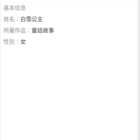
基本信息
姓名：
白雪公主
所屬作品：
童話故事
性別：
女