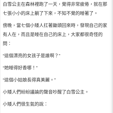
白雪公主在森林裡跑了一天，覺得非常疲倦，就在那
七張小小的床上躺了下來，不知不覺的睡著了。
傍晚，當七個小矮人扛著鋤頭回來時，發現自己的家
有人在，而且是睡在自己的床上，大家都很奇怪的
問：
“這個漂亮的女孩子是誰啊？”
“她睡得好香哪！”
“這個小姑娘長得真美麗。”
小矮人們紛紛議論的聲音吵醒了白雪公主。
小矮人們很生氣的說：