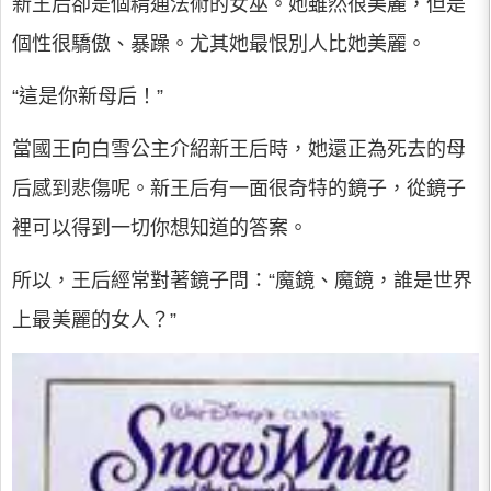
新王后卻是個精通法術的女巫。她雖然很美麗，但是
個性很驕傲、暴躁。尤其她最恨別人比她美麗。
“這是你新母后！”
當國王向白雪公主介紹新王后時，她還正為死去的母
后感到悲傷呢。新王后有一面很奇特的鏡子，從鏡子
裡可以得到一切你想知道的答案。
所以，王后經常對著鏡子問：“魔鏡、魔鏡，誰是世界
上最美麗的女人？”