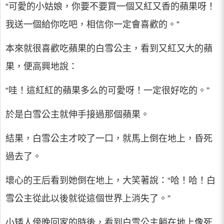
“可愛的小姑娘，你要不要買一個又紅又香的蘋果呀！
我送一個給你吃吧，相信你一定會喜歡的。”
本來就很喜歡吃蘋果的白雪公主，看到又紅又大的蘋
果，便高興地說：
“哇！這紅紅的蘋果多么的可愛呀！一定很好吃的。”
於是白雪公主就伸手接過那個蘋果。
結果，白雪公主才咬了一口，就馬上倒在地上，昏死
過去了。
壞心的王后看到她倒在地上，大笑著說：“哈！哈！白
雪公主從此以後就從這個世界上消失了。”
小矮人傍晚回家的時後，看到白雪公主躺在地上像死