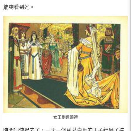
能夠看到她。
女王到達婚禮
時間很快過去了，一天一個騎著白馬的王子經過了這