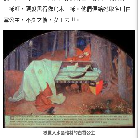
一樣紅，頭髮黑得像烏木一樣。他們便給她取名叫白
雪公主，不久之後，女王去世。
被置入水晶棺材的白雪公主