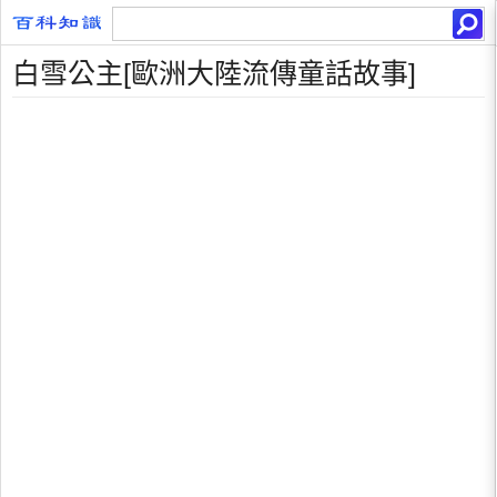
白雪公主[歐洲大陸流傳童話故事]