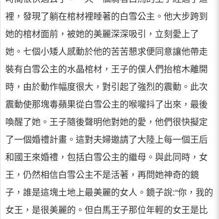
裡，發現了躺在棺材裡睡著的白雪公主。他大步跨到
她的棺材面前，被她的美麗深深吸引，立刻愛上了
她。七個小矮人感動於他的苦苦懇求便同意讓他帶走
裝有白雪公主的水晶棺材，王子的僕人們抬棺木離開
時，由於動作幅度很大，對引起了強烈的震動。此次
震動使那塊毒蘋果從白雪公主的喉嚨抖了出來，最後
喚醒了她。王子隨後聲明他對她的愛，他們很快擬定
了一個婚禮計畫。這對夫婦邀請了大陸上每一個王后
和國王來婚禮，包括白雪公主的繼母。與此同時，女
王，仍然相信白雪公主不是活著，再問她神奇的鏡
子，誰是這塊土地上最美麗的女人。鏡子說:“你，我的
女王，是很美麗的。但白馬王子那位年輕的女王是比