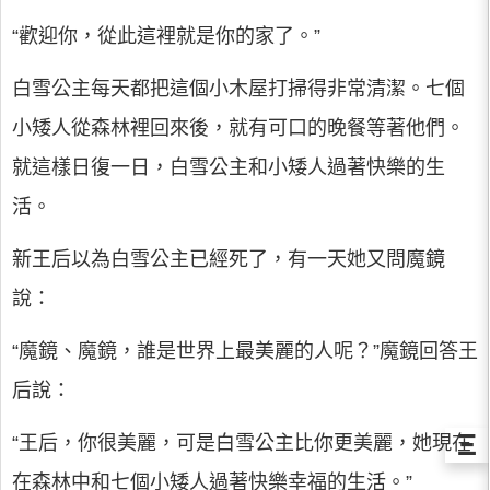
“歡迎你，從此這裡就是你的家了。”
白雪公主每天都把這個小木屋打掃得非常清潔。七個
小矮人從森林裡回來後，就有可口的晚餐等著他們。
就這樣日復一日，白雪公主和小矮人過著快樂的生
活。
新王后以為白雪公主已經死了，有一天她又問魔鏡
說：
“魔鏡、魔鏡，誰是世界上最美麗的人呢？”魔鏡回答王
后說：
Ξ
“王后，你很美麗，可是白雪公主比你更美麗，她現在
在森林中和七個小矮人過著快樂幸福的生活。”