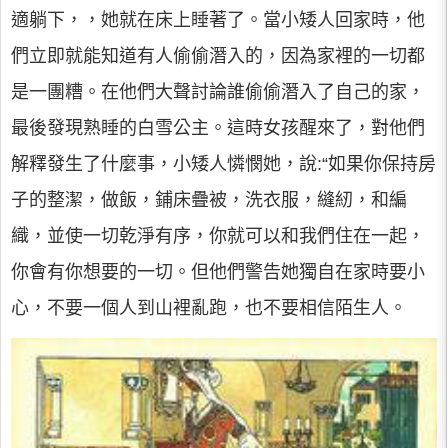
適躺下，，她就在床上睡著了。當小矮人回家時，他
們立即就能知道有人偷偷潛入的，因為家裡的一切都
是一團糟。在他們大聲討論誰偷偷潛入了自己的家，
最後發現熟睡的白雪公主。這時女孩醒來了，對他們
解釋發生了什麼事，小矮人憐憫她，說:“如果你保持房
子的整潔，做飯，鋪床疊被，洗衣服，縫紉，和編
織，並使一切乾淨有序，你就可以和我們住在一起，
你會有你想要的一切。但他們警告她獨自在家時要小
心，不要一個人到山裡亂跑，也不要相信陌生人。