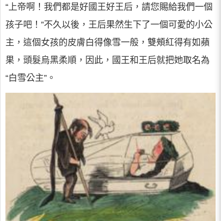
“上帝啊！我們都是好國王好王后，請您賜給我們一個
孩子吧！”不久以後，王后果然生下了一個可愛的小公
主，這個女孩的皮膚白得像雪一般，雙頰紅得有如蘋
果，頭髮烏黑柔順，因此，國王和王后就把她取名為
“白雪公主”。