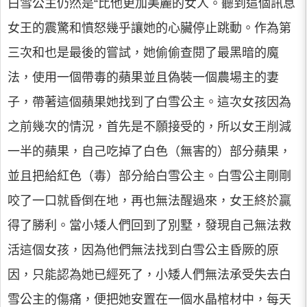
白雪公主仍然是“比他更加美麗的女人。聽到這個訊息
女王的震驚和憤怒幾乎讓她的心臟停止跳動。作為第
三次和也是最後的嘗試，她偷偷查閱了最黑暗的魔
法，使用一個帶毒的蘋果並且偽裝一個農場主的妻
子，帶著這個蘋果她找到了白雪公主。這次女孩因為
之前幾次的情況，首先是不願接受的，所以女王削減
一半的蘋果，自己吃掉了白色（無害的）部分蘋果，
並且把給紅色（毒）部分給白雪公主。白雪公主剛剛
咬了一口就昏倒在地，再也無法醒過來，女王終於贏
得了勝利。當小矮人們回到了別墅，發現自己無法救
活這個女孩，因為他們無法找到白雪公主昏厥的原
因，只能認為她已經死了，小矮人們無法承受失去白
雪公主的傷痛，便把她安置在一個水晶棺材中，每天