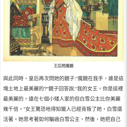
王后問魔鏡
與此同時，皇后再次問她的鏡子:“魔鏡在我手，誰是這
塊土地上最美麗的?“鏡子回答說:“我的女王，你是這裡
最美麗的。遠在七個小矮人家的但白雪公主比你美麗
幾千倍。”女王驚恐地得知獵人已經背叛了她，白雪還
活著。她思考著如何騙過白雪公主，然後，她把自己