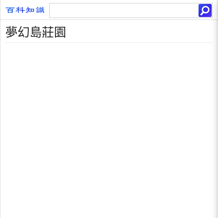
夢幻島莊園