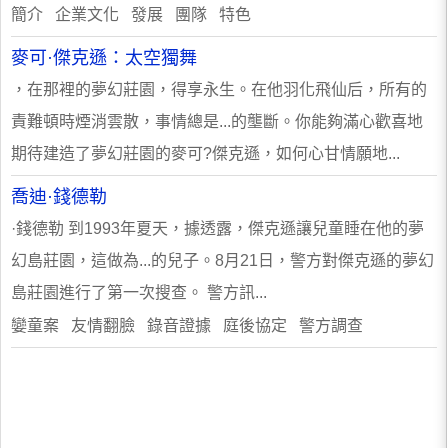
簡介 企業文化 發展 團隊 特色
麥可·傑克遜：太空獨舞
，在那裡的夢幻莊園，得享永生。在他羽化飛仙后，所有的
責難頓時煙消雲散，事情總是...的壟斷。你能夠滿心歡喜地
期待建造了夢幻莊園的麥可?傑克遜，如何心甘情願地...
喬迪·錢德勒
·錢德勒 到1993年夏天，據透露，傑克遜讓兒童睡在他的夢
幻島莊園，這做為...的兒子。8月21日，警方對傑克遜的夢幻
島莊園進行了第一次搜查。 警方訊...
孌童案 友情翻臉 錄音證據 庭後協定 警方調查