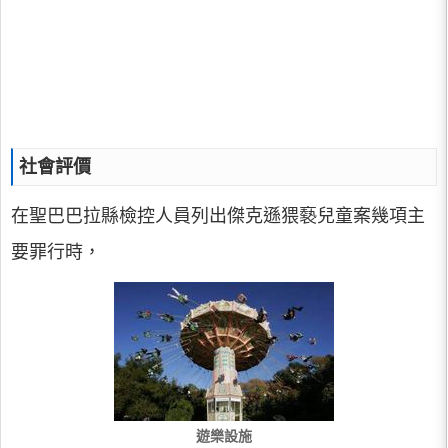
社會評價
在聖巴巴拉縣檢控人員列出傑克遜猥褻兒童案幾項主
要罪行時，
遊樂設施