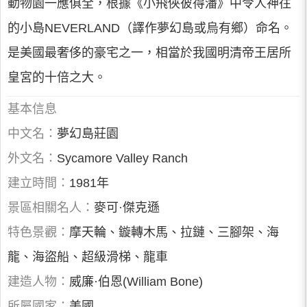
動物園一應俱全，根據《小飛俠彼得潘》中令人神往
的小島NEVERLAND（譯作夢幻島或烏有鄉）命名。
是美國最奢侈的豪宅之一，相當於我國明清帝王居所
皇宮的十倍之大。
基本信息
中文名：
夢幻島莊園
外文名：
Sycamore Valley Ranch
建立時間：
1981年
景區相關名人：
麥可·傑克遜
特色景觀：
摩天輪、鏇轉木馬、拉鏈、三腳架、海
龍、海盜船、超級滑梯、龍車
建造人物：
威廉·伯恩(William Bone)
所屬國家：
美國