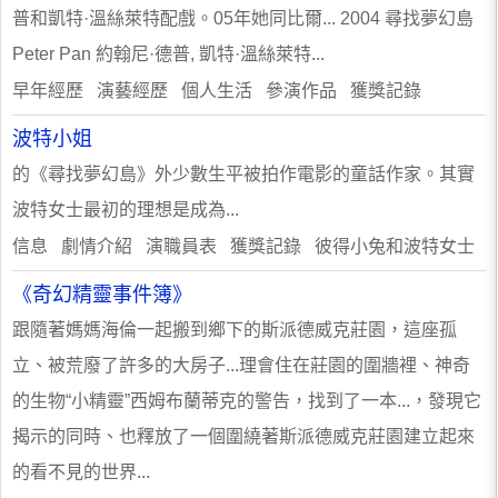
普和凱特·溫絲萊特配戲。05年她同比爾... 2004 尋找夢幻島
Peter Pan 約翰尼·德普, 凱特·溫絲萊特...
早年經歷 演藝經歷 個人生活 參演作品 獲獎記錄
波特小姐
的《尋找夢幻島》外少數生平被拍作電影的童話作家。其實
波特女士最初的理想是成為...
信息 劇情介紹 演職員表 獲獎記錄 彼得小兔和波特女士
《奇幻精靈事件簿》
跟隨著媽媽海倫一起搬到鄉下的斯派德威克莊園，這座孤
立、被荒廢了許多的大房子...理會住在莊園的圍牆裡、神奇
的生物“小精靈”西姆布蘭蒂克的警告，找到了一本...，發現它
揭示的同時、也釋放了一個圍繞著斯派德威克莊園建立起來
的看不見的世界...