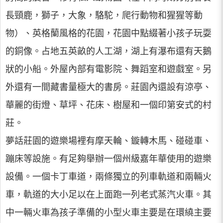
長頸鹿，獅子，大象，駱駝，爬行動物和猩猩等動
物）、英格蘭風格的花園，花園中點綴著小孩子玩耍
的銅像。占地五英畝的人工湖，湖上有瀑布還有天鵝
狀的小船。外屋內部有電影院、舞蹈室和遊戲室。另
外還有一間藏書量極大的書房。莊園內還設有涼亭、
華麗的街燈、草坪、花床、樹屋和一個印第安式的村
莊。
夢話莊園的遊樂場裡有摩天輪、鏇轉木馬、碰碰車、
蹦床等設施。有足夠舉辦一個州級嘉年華使用的遊樂
設備。一個卡丁車道，兩條獨立的列車軌道和兩輛火
車，軌道的大小足以在上面跑一列老式蒸汽火車。其
中一輛火車為孩子準備的小型火車主要是在環繞主要