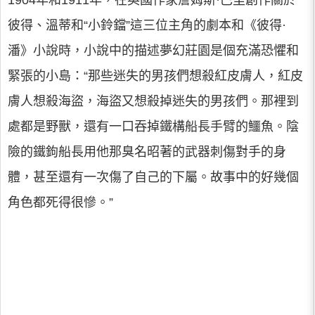
1904年和1911年，在英國作家詹姆斯·巴里創作關於
彼得、溫蒂和“小鈴鐺”這三位主角的劇本和《彼得·
潘》小說時，小說中的描述夢幻莊園是個充滿恐懼和
緊張的小島：“那些迷失的男孩們想殺紅皮膚人，紅皮
膚人想殺海盜，海盜又想殺掉迷失的男孩們。那裡到
處都是野獸，還有一口吞掉鐵構船長手臂的鱷魚。陰
險的鐵鉤船長用他那臭名昭著的武器刺傷對手的身
體，甚至還有一次傷了自己的下屬。故事中的好幾個
角色都死得很慘。”