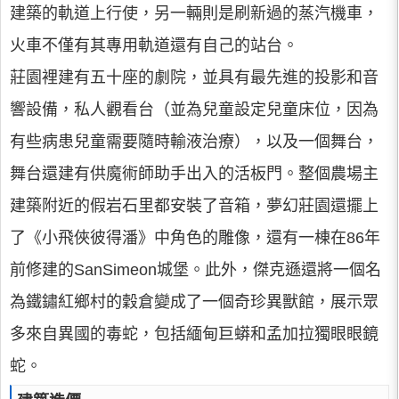
建築的軌道上行使，另一輛則是刷新過的蒸汽機車，
火車不僅有其專用軌道還有自己的站台。
莊園裡建有五十座的劇院，並具有最先進的投影和音
響設備，私人觀看台（並為兒童設定兒童床位，因為
有些病患兒童需要隨時輸液治療），以及一個舞台，
舞台還建有供魔術師助手出入的活板門。整個農場主
建築附近的假岩石里都安裝了音箱，夢幻莊園還擺上
了《小飛俠彼得潘》中角色的雕像，還有一棟在86年
前修建的SanSimeon城堡。此外，傑克遜還將一個名
為鐵鏽紅鄉村的穀倉變成了一個奇珍異獸館，展示眾
多來自異國的毒蛇，包括緬甸巨蟒和孟加拉獨眼眼鏡
蛇。