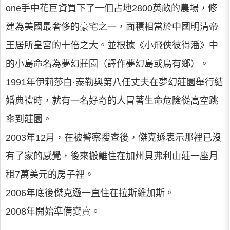
one手中花巨資買下了一個占地2800英畝的農場，修
建為美國最奢侈的豪宅之一，面積相當於中國明清帝
王居所皇宮的十倍之大。並根據《小飛俠彼得潘》中
的小島命名為夢幻莊園（譯作夢幻島或烏有鄉）。
1991年伊莉莎白·泰勒與第八任丈夫在夢幻莊園舉行結
婚典禮時，就有一名好奇的人冒著生命危險從高空跳
傘到莊園。
2003年12月，在被警察搜查後，傑克遜表示那裡已沒
有了家的感覺，後來搬離住在加州貝弗利山莊一座月
租7萬美元的房子裡。
2006年底後傑克遜一直住在拉斯維加斯。
2008年開始準備變賣。