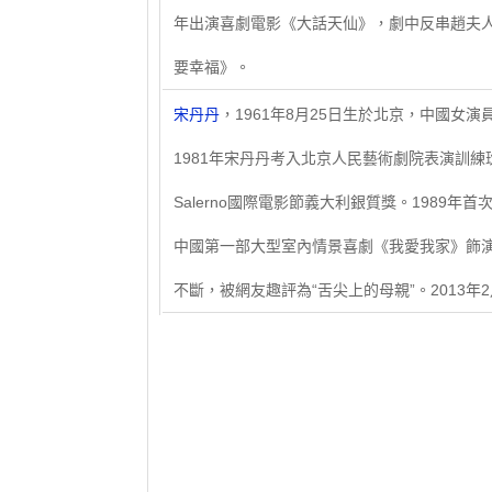
年出演喜劇電影《大話天仙》，劇中反串趙夫人
要幸福》。
​宋丹丹
，1961年8月25日生於北京，中國女
1981年宋丹丹考入北京人民藝術劇院表演訓練
Salerno國際電影節義大利銀質獎。1989
中國第一部大型室內情景喜劇《我愛我家》飾演
不斷，被網友趣評為“舌尖上的母親”。2013