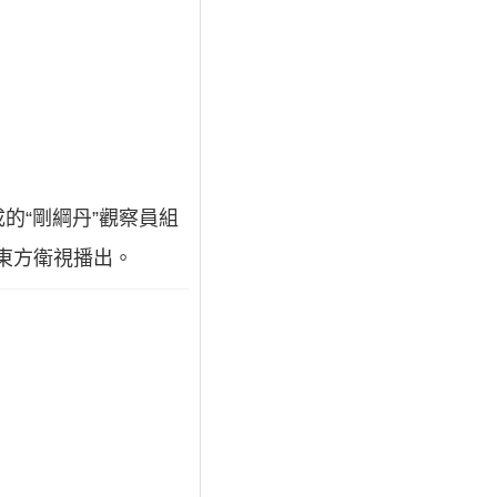
的“剛綱丹”觀察員組
在東方衛視播出。