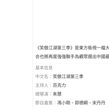
《笑傲江湖第三季》是東方衛視一檔大
合也將再度強強聯手為觀眾選出中國最好
基本信息
中文名：
笑傲江湖第三季
主持人：
百克力
總導演：
朱慧
節目嘉賓：
馮小剛、郭德綱、宋丹丹