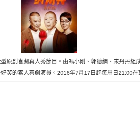
型原創喜劇真人秀節目。由馮小剛、郭德綱、宋丹丹組成
笑的素人喜劇演員。2016年7月17日起每周日21:00