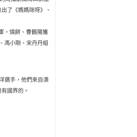
推出了《媽媽咪呀》、
亞軍，燒餅、曹鶴陽獲
綱、馮小剛、宋丹丹組
洋選手，他們來自澳
沒有國界的。