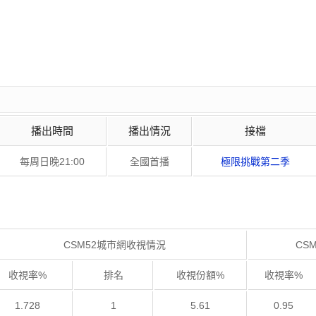
播出時間
播出情況
接檔
每周日晚21:00
全國首播
極限挑戰第二季
CSM52城市網收視情況
CS
收視率%
排名
收視份額%
收視率%
1.728
1
5.61
0.95