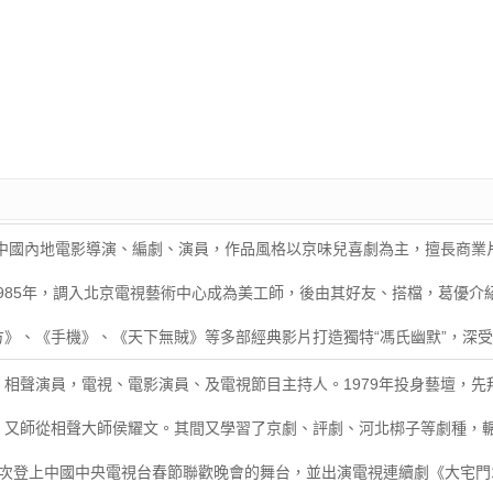
，中國內地電影導演、編劇、演員，作品風格以京味兒喜劇為主，擅長商業片。
1985年，調入北京電視藝術中心成為美工師，後由其好友、搭檔，葛優介
》、《手機》、《天下無賊》等多部經典影片打造獨特“馮氏幽默”，深
人，相聲演員，電視、電影演員、及電視節目主持人。1979年投身藝壇，
，又師從相聲大師侯耀文。其間又學習了京劇、評劇、河北梆子等劇種，
一次登上中國中央電視台春節聯歡晚會的舞台，並出演電視連續劇《大宅門19