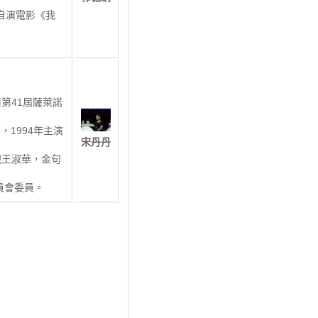
自演電影《我
第41屆薩萊諾
，1994年主演
宋丹丹
親王淑華，金句
員會委員。