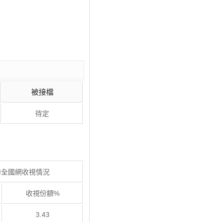
被接檔
待定
M全國網收視情況
收視份額%
3.43