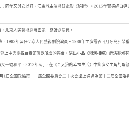
；同年又與安以軒、汪東城主演懸疑電影《秘術》。2015年郭德綱自導
演員，北京人民藝術劇院國家一級話劇演員。
班。1983年留任北京人民藝術劇院演員。1986年主演電影《月牙兒》榮獲
年首次登上中央電視台春節聯歡晚會的舞台，演出小品《懶漢相親》飾演魏淑芬
女一號和平。2012年5月，在《金太狼的幸福生活》中飾演女主角的母
年2月1日全國政協第十一屆全國委員會二十次會議上通過為第十二屆全國委