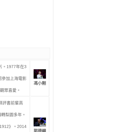
1977年在3
紹參加上海電影
馮小剛
受觀眾喜愛。
先拜評書前輩高
輾轉梨園多年。
12》。2014
郭德綱