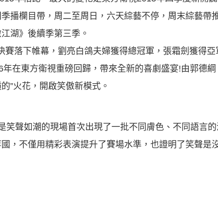
間季播欄目帶，周二至周日，六天綜藝不停，周末綜藝帶
傲江湖》後續季第三季。
二季總決賽落下帷幕，劉亮白鴿夫婦獲得總冠軍，張霜劍獲得
16年在東方衛視重磅回歸，帶來全新的喜劇盛宴!由郭德
槓的”火花，開啟笑傲新模式。
點是笑聲如潮的現場首次出現了一批不同膚色、不同語言的
等國，不僅用精彩表演提升了賽場水準，也證明了笑聲是