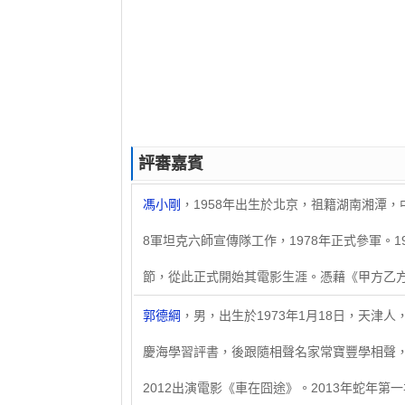
評審嘉賓
馮小剛
，1958年出生於北京，祖籍湖南湘潭
8軍坦克六師宣傳隊工作，1978年正式參軍。
節，從此正式開始其電影生涯。憑藉《甲方乙方
郭德綱
，男，出生於1973年1月18日，天津
慶海學習評書，後跟隨相聲名家常寶豐學相聲
2012出演電影《車在囧途》。2013年蛇年第