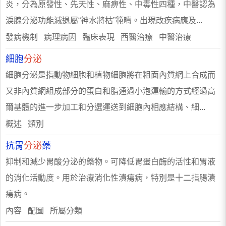
炎，分為原發性、先天性、麻痹性、中毒性四種，中醫認為
淚腺分泌功能減退屬“神水將枯”範疇。出現改疾病應及...
發病機制 病理病因 臨床表現 西醫治療 中醫治療
細胞
分泌
細胞分泌是指動物細胞和植物細胞將在粗面內質網上合成而
又非內質網組成部分的蛋白和脂通過小泡運輸的方式經過高
爾基體的進一步加工和分選運送到細胞內相應結構、細...
概述 類別
抗胃
分泌
藥
抑制和減少胃酸分泌的藥物。可降低胃蛋白酶的活性和胃液
的消化活動度。用於治療消化性潰瘍病，特別是十二指腸潰
瘍病。
內容 配圖 所屬分類