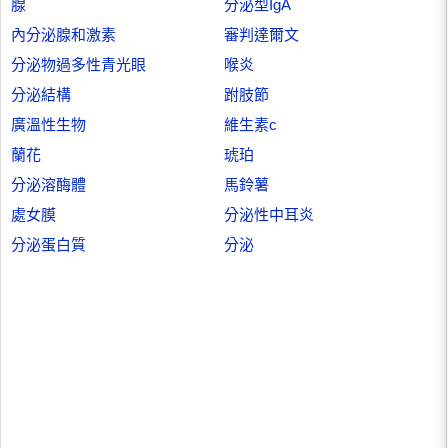
腺
分泌型IgA
內分泌腺和激素
審判達爾文
分泌物過多性青光眼
喉炎
分泌結構
跗肢節
廣溫性生物
維生素c
蘭花
琥珀
分泌溶酶體
馬鈴薯
處女膜
分泌性中耳炎
分泌蛋白質
分泌