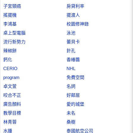
子宮頸癌
房貸利率
搖擺機
擺渡人
李鴻基
校園修神錄
桌上型電腦
泳池
流行新勢力
蕾貝卡
辣椒餅
針孔
鈣化
香椿醬
CERIO
NHL
program
免費空間
卓文萱
名詞
咬合不正
好鄰居
廣告顏料
愛的城堡
教學目標
未名
林青蓉
桑樹
水腫
泰國航空公司