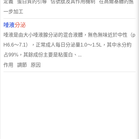
定義 蛋白質的引導 信號肽及其作用機制 在高爾基體的進
一步加工
唾液
分泌
唾液是由大小唾液腺分泌的混合液體，無色無味近於中性（p
H6.6～7.1），正常成人每日分泌量1.0～1.5L，其中水分約
占99%，其餘成份主要是粘蛋白、...
作用 調節 原因