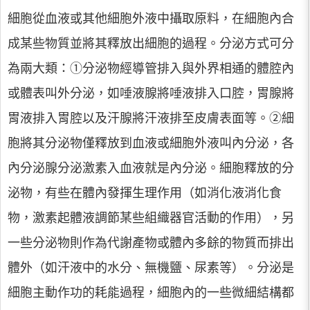
細胞從血液或其他細胞外液中攝取原料，在細胞內合
成某些物質並將其釋放出細胞的過程。分泌方式可分
為兩大類：①分泌物經導管排入與外界相通的體腔內
或體表叫外分泌，如唾液腺將唾液排入口腔，胃腺將
胃液排入胃腔以及汗腺將汗液排至皮膚表面等。②細
胞將其分泌物僅釋放到血液或細胞外液叫內分泌，各
內分泌腺分泌激素入血液就是內分泌。細胞釋放的分
泌物，有些在體內發揮生理作用（如消化液消化食
物，激素起體液調節某些組織器官活動的作用），另
一些分泌物則作為代謝產物或體內多餘的物質而排出
體外（如汗液中的水分、無機鹽、尿素等）。分泌是
細胞主動作功的耗能過程，細胞內的一些微細結構都