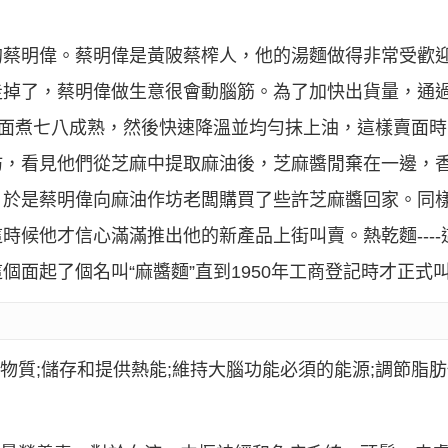
的蔡明偉。蔡明偉是黃陂蔡榨人，他的湯麵做得非常受歡
走掉了，蔡明偉做生意很會動腦筋。為了加快出貨量，通
把面煮七八成熟，然後快速降溫並均勻抹上油，這樣賣面
坊，看見他們從芝麻中提取麻油後，芝麻醬閒棄在一邊，
？於是蔡明偉向麻油作坊老闆購買了些許芝麻醬回家。同
時候他才信心滿滿推出他的新產品上街叫賣。熱乾麵---
面起了個名叫“麻醬麵”直到1950年工商登記時才正式叫“
物質;儲存和提供熱能;維持大腦功能必須的能源;調節脂肪