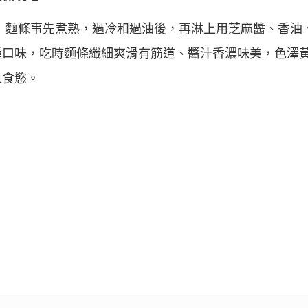
， 麵條事先煮熟，過冷和過油後，再淋上用芝麻醬、香油
種口味，吃時麵條纖細爽滑有筋道、醬汁香濃味美，色澤
人食慾。