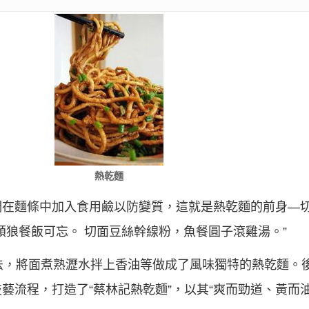
熱乾麵
們在麵條中加入食用鹼以防變質，這就是熱乾麵的前身—
頓狼餐飯可忘。 切面豆絲幹線粉，魚餐圓子滾雞湯。”
法，將面煮熟瀝水拌上香油等做成了風味獨特的熱乾麵。
藝流程，打造了“蔡林記熱乾麵”，以其“爽而勁道、黃而