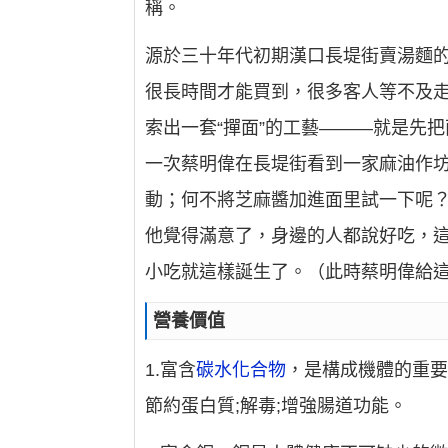
稱。
源於三十年代初期漢口長堤街賣湯麵
很長時間才能買到，很多客人等不及
索出一套“撣面”的工藝———就是先
一次蔡明偉在長堤街看到一家麻油作
動；何不將芝麻醬加進面里試一下呢
他覺得滿意了，身邊的人都說好吃，這
小吃就這樣誕生了。（此時蔡明偉給這個
營養價值
1.富含
碳水化合物
，是構成機體的重要
節約蛋白質;解毒;增強腸道功能。