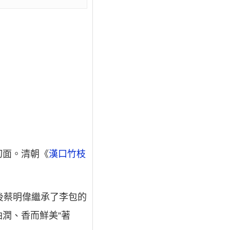
切面。清朝《
漢口竹枝
後蔡明偉繼承了李包的
油潤、香而鮮美”著