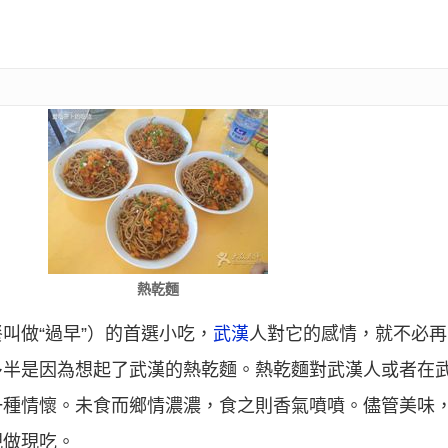
熱乾麵
叫做“過早”）的首選小吃，
武漢
人對它的感情，就不必再
多半是因為想起了武漢的熱乾麵。熱乾麵對武漢人或者在
一種情懷。未食而鄉情濃濃，食之則香氣噴噴。儘管美味
現做現吃。