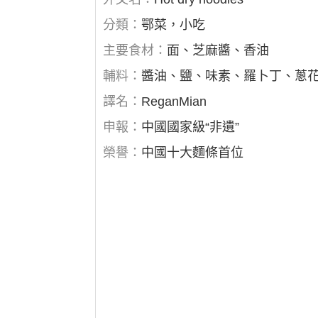
分類：
鄂菜，小吃
主要食材：
面、芝麻醬、香油
輔料：
醬油、鹽、味素、羅卜丁、蔥
譯名：
ReganMian
申報：
中國國家級“非遺”
榮譽：
中國十大麵條首位