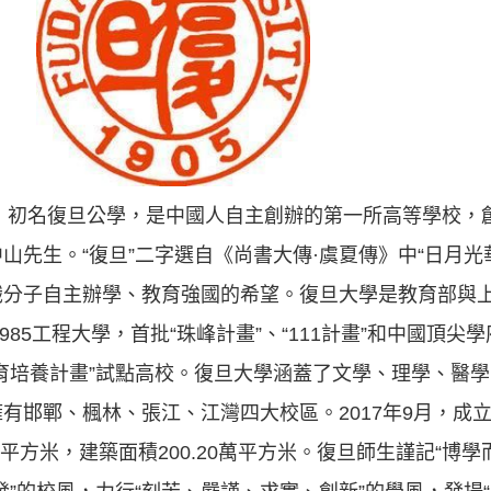
年，初名復旦公學，是中國人自主創辦的第一所高等學校，
山先生。“復旦”二字選自《尚書大傳·虞夏傳》中“日月光
識分子自主辦學、教育強國的希望。復旦大學是教育部與
85工程大學，首批“珠峰計畫”、“111計畫”和中國頂尖學
育培養計畫”試點高校。復旦大學涵蓋了文學、理學、醫
有邯鄲、楓林、張江、江灣四大校區。2017年9月，成
99萬平方米，建築面積200.20萬平方米。復旦師生謹記“博