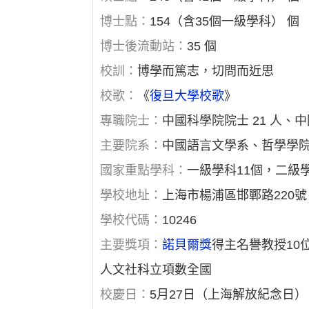
博士點：
154（含35個一級學科） 個
博士後流動站：
35 個
校訓：
博學而篤志，切問而近思
校歌：
《
復旦大學校歌
》
專職院士：
中國科學院院士 21 人、中
主要院系：
中國語言文學系、哲學學
國家重點學科：
一級學科11個，二級學
學校地址：
上海市楊浦區邯鄲路220號
學校代碼：
10246
主要獎項：
諾貝爾獎
得主名譽教授10
人文社科立項數全國
校慶日：
5月27日（上海解放紀念日）