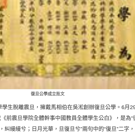
復旦公學成立批文
公學學生脫離震旦，擁戴馬相伯在吳淞創辦復旦公學。6月2
《前震旦學院全體幹事中國教員全體學生公白》，是為“
兮，糾縵縵兮；日月光華，旦復旦兮”兩句中的“復旦”二字