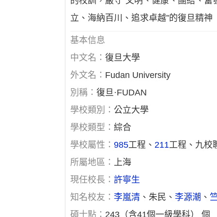
的校訓，嚴守“文明、健康、團結、奮
立、海納百川、追求卓越”的復旦精神 
基本信息
中文名：
復旦大學
外文名：
Fudan University
別稱：
復旦·FUDAN
學校類別：
公立大學
學校類型：
綜合
學校屬性：
985
工程、
211
工程、九校聯
所屬地區：
上海
現任校長：
許寧生
知名校友：
李嵐清
、朱民、
李源潮
、
碩士點：
243（含41個一級學科） 個