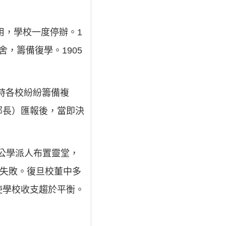
用，學校一度停辦。1
，籌備復學。1905
一時各校紛紛籌備複
部長）匯報後，當即決
旦公學派人布置靈堂，
速失敗。復旦校董中多
使學校收支趨於平衡。