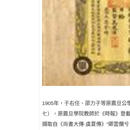
1905年，于右任、邵力子等原震旦
七），原震旦學院教師於《時報》登載
擷取自《尚書大傳·虞夏傳》“卿雲爛