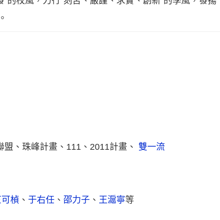
發”的校風，力行“刻苦、嚴謹、求實、創新”的學風，發揚
。
盟、珠峰計畫、111、2011計畫、
雙一流
竺可楨
、
于右任
、
邵力子
、
王滬寧
等