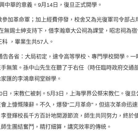
興中華的意義。9月14日，復旦正式開學。
多數參加革命軍；加上經費停發，校舍又為光復軍司令部占
在無錫士紳支持下，借李瀚章大公祠為課堂，昭忠祠為宿舍
正科 ，畢業生共57人。
育部通告各省：大局初定，速令高等學校、專門學校開學。
束手無策。孫中山先生在聽了于右任（時任臨時政府交通
徐家匯的李鴻章祠堂辦學。
3月20日，宋教仁被刺。5月3日，上海學界公祭宋教仁。復
會上慷慨陳辭。不久，爆發“二月革命”，但這次革命迅
。李登輝校長千方百計地開源節流，師生共同努力，終於
旦師生團結奮鬥，精打細算，講究效率的傳統。