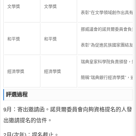
文學獎
文學獎
表彰“在文學領域創作出具有
挪威議會的諾貝爾委員會負責頒
和平獎
和平獎
表彰“為促進民族國家團結友
瑞典皇家科學院負責頒發，始於
經濟學獎
經濟學獎
簡稱“瑞典銀行經濟學獎”，通
評選過程
9月：寄出邀請函。諾貝爾委員會向夠資格提名的人發
出邀請提名的信件。
2月(次年)：提名截止。