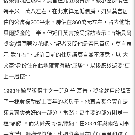
後來有媒體爆料，莫言在北五環買房。該小區房價在
每平米一萬八左右，在北京算是低價房，如果莫言居
住的公寓有200平米，房價在360萬元左右，占去他諾
貝爾獎金的一半。但近日莫言接受採訪表示：“(諾貝爾
獎金)還囤著沒花呢。”記者又問他是否已買房，莫言表
示“還在看”，或許目前的住房讓莫言並不滿意，以“大
文豪”身份住在此地確實有點“屈居”，以後應該還要“更
上一層樓”。
1993年醫學獎得主之一菲利普·夏普，獎金就用於購置
了一棟費德勒式上百年的老房子。他直言獎金實在是
諾貝爾獎美好的一部分，當然，更重要的部分則是一
種“承認”。而沃爾夫岡·凱特納，在2001年與兩名同事
共享諾貝爾物理獎後，也把獎金用在購買房產和孩子