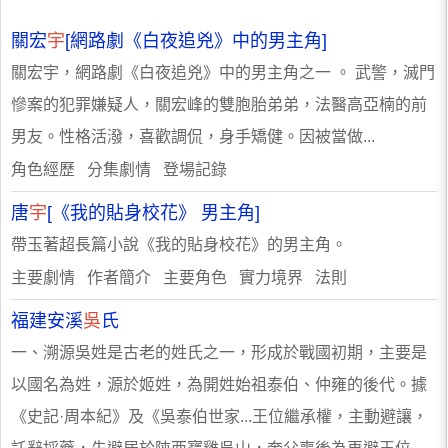
關宏
宇
[網路劇《白夜追兇》中的男主角]
關宏宇，網路劇《白夜追兇》中的男主角之一 。 武警，滅門
慘案的犯罪嫌疑人，關宏峰的雙胞胎弟弟，法醫高亞楠的前
男友。性格活潑，喜歡調侃，身手矯健。因被當做...
角色經歷 分集劇情 登場記錄
唐
宇
[《我的貼身校花》 男主角]
帶玉著超長篇小說《我的貼身校花》的男主角。
主要劇情 作者簡介 主要角色 實力境界 法則
福建安溪
吳
氏
一、溯源吳姓是古老的姓氏之一，形成於戰國初期，主要是
以國名為姓，源於姬姓，為開姓始祖泰伯、仲雍的後代。據
《史記·周本紀》及《吳泰伯世家...王位繼承權，主動避讓，