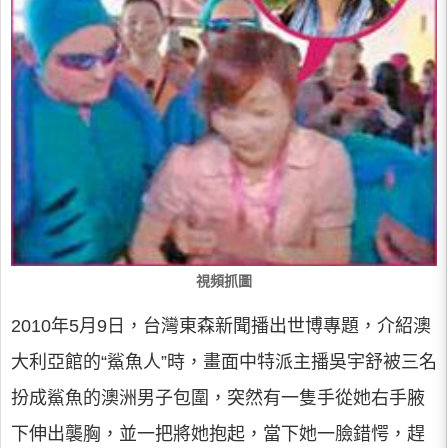
視頻抓圖
2010年5月9日，台灣東森新聞播出世博專題，介紹澳
大利亞館的“鯊魚人”時，畫面中特派主播吳宇舒被三名
扮成鯊魚的澳洲男子包圍，突然有一隻手從她右手腋
下伸出襲胸，並一把將她抱起，當下她一臉錯愕，趕