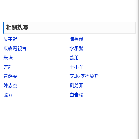
相關搜尋
吳宇舒
陳魯豫
東森電視台
李承鵬
朱珠
歐弟
方靜
王小丫
賈靜雯
艾琳·安德魯斯
陳志雲
劉芳菲
張羽
白岩松