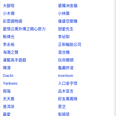
大腳怪
婆羅洲金貓
小木偶
小林薰
彩雲國物語
復盛空壓機
愛情公寓外傳之開心原力
戀愛先生
斛律光
李幼梨
李永裕
正新輪胎公司
海潮之聲
混合機
灌籃高手遊戲
玩命關頭
陳濤
龜巖許浚
Gackt
morrison
Yankees
人口金字塔
倔強
品木宣言
天天看
好友萬萬睡
普洱茶
景芝
最愛
犁頭草