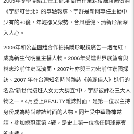
2005年冬季開始上任主播,期間曾在東森夜線新聞做過
《宇舒盯台北》的專題報導。宇舒是新聞專任主播中
少有的80後，年輕卻又架勢，台風穩健、清新形象深
入人心。
2006年和公益團體合作拍攝隱形眼鏡廣告一炮而紅，
成為新生代明星主播人物。2006年受邀世界展望會與
林志玲前往史瓦濟蘭，2007年亦與王力宏前往寮國採
訪。2007 年在台灣知名時尚雜誌《美麗佳人》進行的
名為“新世代接班人女力大調查”中，宇舒被評為三大人
物之一。4月登上BEAUTY雜誌封面，是第一位以主持
身份成為時尚雜誌封面的人物。同年受中華聯棒邀
請，參加總冠軍第 4戰，是史上第一位擔任開球嘉賓
的主播。