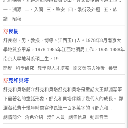
託辭採藥，先避居於陝西寶雞吳山，奔父喪後為再避王位...
一、溯源 二、入閩 三、肇安 四、繁衍及外遷 五、族
譜 昭穆
舒
良樹
舒良樹，男，教授，博導。江西玉山人。1978年8月南京大
學地質系畢業，1978-1985年江西地調局工作，1985-1988年
南京大學地科系碩士生，19...
簡歷 科學研究 教學與人才培養 論文發表與獲獎 獲獎
舒
克和貝塔
舒克和貝塔簡介舒克和貝塔舒克和貝塔是童話大王鄭淵潔筆
下最著名的童話形象，舒克和貝塔伴隨了幾代人的成長。 鄭
淵潔花費十幾年時間寫作長達一百多萬字的《舒克和...
劇情簡介 角色介紹 製作人員 劇集信息 動畫音樂