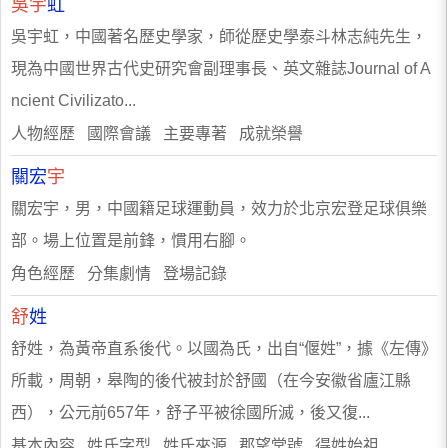
吳宇
虹
吳宇虹，中國著名歷史學家，師從歷史學泰斗林志純先生，
現為中國世界古代史研究會副理事長、英文雜誌Journal of A
ncient Civilizato...
人物經歷 國際會議 主要專著 成就榮譽
關宏
宇
關宏宇，男，中國籍足球運動員，效力於北京宏登足球俱樂
部。場上位置是前鋒，慣用右腳。
角色經歷 分集劇情 登場記錄
舒
姓
舒姓，為黃帝直系後代。以國為氏，出自“偃姓”，據《左傳》
所載，周朝，皋陶的後代被封於舒國（在今安徽省廬江縣
西），公元前657年，舒子平被徐國所滅，後又復...
基本內容 姓氏字型 姓氏來源 郡望堂號 得姓始祖