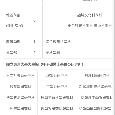
教養學部
超域文化科學科
6
(後期課程)
綜合社會科學科 廣域科學科
教育學部
1
綜合教育科學科
藥學部
2
藥科學科
國立東京大學大學院（授予碩博士學位の研究所）
人文社會系研究科
理學系研究科
數理科學研究科
教育學研究科
工學系研究科
新領域創成科學研究科
法學政治學研究科
農學生命科學研究科
情報理工學系研究科
經濟學研究科
醫學系研究情報學科
情報學環學際情報學府