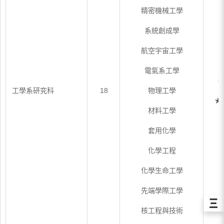
精密機械工學
系統創成學
航空宇宙工學
電氣系工學
6
工學系研究科
18
物理工學
★
材料工學
套用化學
化學工程
化學生命工學
先端學際工學
Ξ
核工程與技術