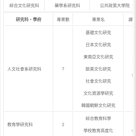
綜合文化研究科
藥學系研究科
公共政策大學院
研究科・學府
專業數
專業名
課
基礎文化研究
日本文化研究
東南亞文化研究
3
人文社會系研究科
7
歐美文化研究
★
社會文化研究
文化資源學研究
韓國朝鮮文化研究
綜合教育科學
1
教育學研究科
2
學校教育高度化
★