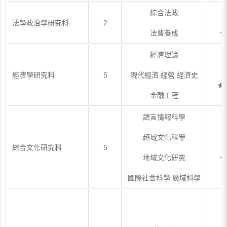
綜合法政
7
法學政治學研究科
2
法曹養成
★
經濟理論
1
經濟學研究科
5
現代經濟 經營 經濟史
★
金融工程
語言情報科學
超域文化科學
3
綜合文化研究科
5
地域文化研究
★
國際社會科學 廣域科學