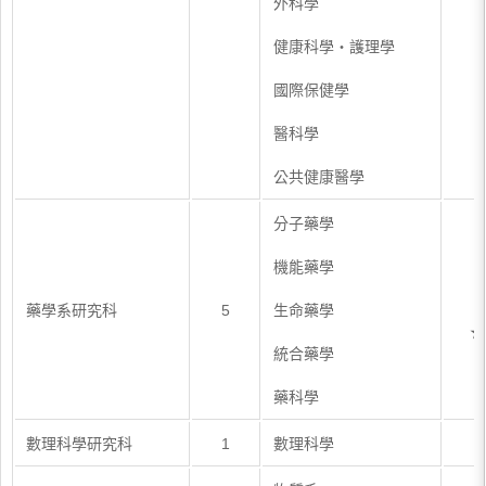
外科學
健康科學・護理學
國際保健學
醫科學
公共健康醫學
分子藥學
機能藥學
8
藥學系研究科
5
生命藥學
★
統合藥學
藥科學
數理科學研究科
1
數理科學
6