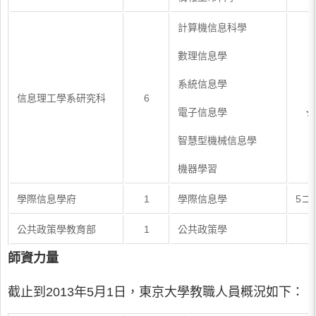
計算機信息科學
數理信息學
系統信息學
1
信息理工學系研究科
6
電子信息學
★
智慧型機械信息學
機器學習
學際信息學府
1
學際信息學
5コ
公共政策學教育部
1
公共政策學
5
師資力量
截止到2013年5月1日，東京大學教職人員概況如下：