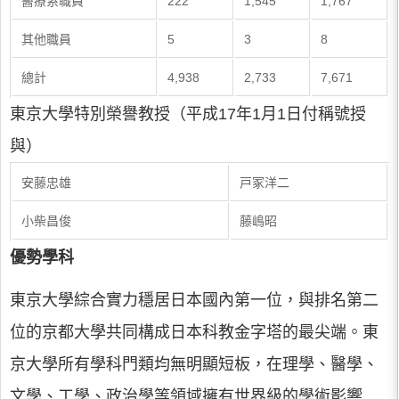
醫療系職員
222
1,545
1,767
其他職員
5
3
8
總計
4,938
2,733
7,671
東京大學特別榮譽教授（平成17年1月1日付稱號授
與）
安藤忠雄
戸冢洋二
小柴昌俊
藤嶋昭
優勢學科
東京大學綜合實力穩居日本國內第一位，與排名第二
位的京都大學共同構成日本科教金字塔的最尖端。東
京大學所有學科門類均無明顯短板，在理學、醫學、
文學、工學、政治學等領域擁有世界級的學術影響