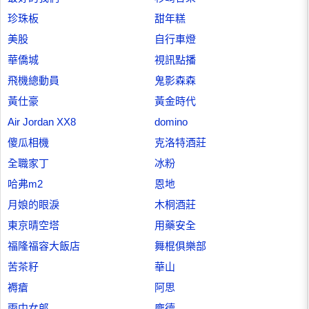
珍珠板
甜年糕
美股
自行車燈
華僑城
視訊點播
飛機總動員
鬼影森森
黃仕豪
黃金時代
Air Jordan XX8
domino
傻瓜相機
克洛特酒莊
全職家丁
冰粉
哈弗m2
恩地
月娘的眼淚
木桐酒莊
東京晴空塔
用藥安全
福隆福容大飯店
舞棍俱樂部
苦茶籽
華山
褥瘡
阿思
雨中女郎
龐德