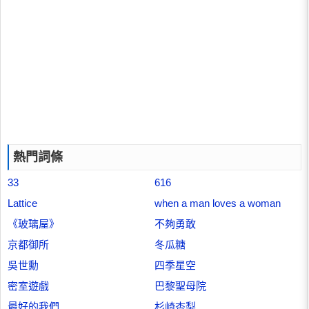
熱門詞條
33
616
Lattice
when a man loves a woman
《玻璃屋》
不夠勇敢
京都御所
冬瓜糖
吳世勳
四季星空
密室遊戲
巴黎聖母院
最好的我們
杉崎杏梨