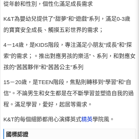
從年齡和性別，個性化滿足成長需求
K&T為嬰幼兒提供了“甜夢”和“遊戲”系列，滿足0-3歲
的寶寶安全成長、觸摸五彩世界的需求；
4－14歲，是KIDS階段，專注滿足小朋友“成長”和“探
索”的需求；。推出對應男孩的樂活”、系列，和對應女
孩的“茜茜夥伴”和“茜茜公主”系列
15－20歲，是TEEN階段，焦點則轉移到“學習”和“自
信”。不論男生和女生都是在不斷學習並塑造自我的過
程。滿足學習，愛好，起居等需求。
K&T的每個細節都用心演繹英式
精英
學院風。
國標認證