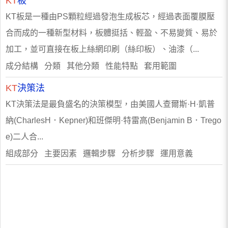
KT
板
KT板是一種由PS顆粒經過發泡生成板芯，經過表面覆膜壓
合而成的一種新型材料，板體挺括、輕盈、不易變質、易於
加工，並可直接在板上絲網印刷（絲印板）、油漆（...
成分結構 分類 其他分類 性能特點 套用範圍
KT
決策法
KT決策法是最負盛名的決策模型，由美國人查爾斯·H·凱普
納(CharlesH．Kepner)和班傑明·特雷高(Benjamin B．Trego
e)二人合...
組成部分 主要因素 邏輯步驟 分析步驟 運用意義