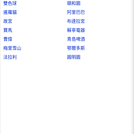
雙色球
頤和園
暹羅貓
阿里巴巴
故宮
布達拉宮
寶馬
蘇寧電器
曹煒
青島啤酒
梅里雪山
鄂爾多斯
法拉利
圓明園