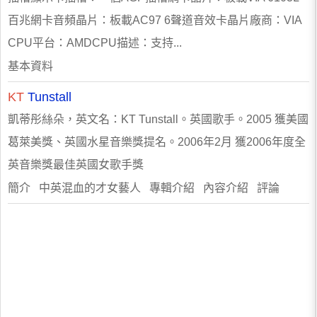
百兆網卡音頻晶片：板載AC97 6聲道音效卡晶片廠商：VIA
CPU平台：AMDCPU描述：支持...
基本資料
KT
Tunstall
凱蒂彤絲朵，英文名：KT Tunstall。英國歌手。2005 獲美國
葛萊美獎、英國水星音樂獎提名。2006年2月 獲2006年度全
英音樂獎最佳英國女歌手獎
簡介 中英混血的才女藝人 專輯介紹 內容介紹 評論