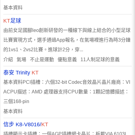
基本資料
KT
足球
由前女足國腳leo創新研發的一種線下與線上結合的小型足球
比賽實現方式，選手通過App報名，在氣場裡進行為時3分鐘
的1vs1、2vs2比賽。進球計2分，穿...
介紹 氣場 不止是運動 優點意義 11人制足球的意義
泰安 Trinity
KT
基本資料PCI插槽：六個32-bit Codec音效晶片晶片廠商：VI
ACPU描述：AMD 處理器支持CPU數量：1顆記憶體描述：
三個168-pin
基本資料
信步 K8-V8016/
KT
插槽顯示卡插槽：一個AGP插槽網卡晶片：板載VIA 6103L