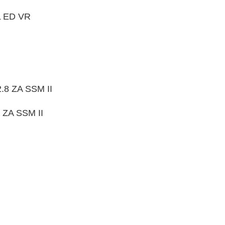
 ED VR
.8 ZA SSM II
 ZA SSM II