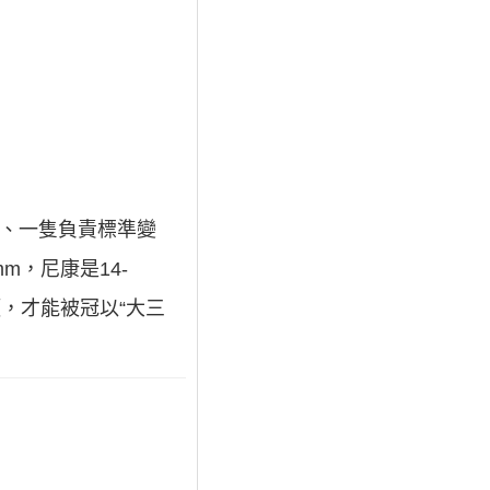
角、一隻負責標準變
m，尼康是14-
頭，才能被冠以“大三