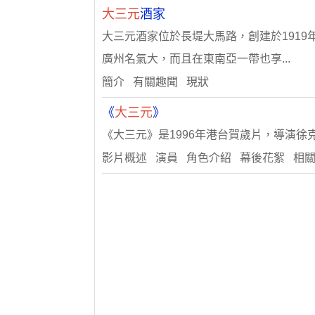
大三元
酒家
大三元酒家位於長堤大馬路，創建於191
廣州名氣大，而且在東南亞一帶也享...
簡介 有關趣聞 現狀
《
大三元
》
《大三元》是1996年港台賀歲片，導演徐
影片概述 演員 角色介紹 幕後花絮 相