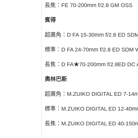
長焦：FE 70-200mm f/2.8 GM OSS
賓得
超廣角：D FA 15-30mm f/2.8 ED SD
標準：D FA 24-70mm f/2.8 ED SDM
長焦：D FA★70-200mm f/2.8ED DC
奧林巴斯
超廣角：M.ZUIKO DIGITAL ED 7-14mm
標準：M.ZUIKO DIGITAL ED 12-40mm
長焦：M.ZUIKO DIGITAL ED 40-150m