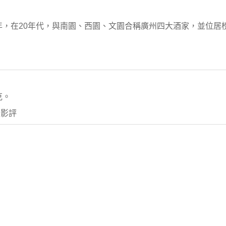
9年，在20年代，與南園、西園、文園合稱廣州四大酒家，並位居
克。
關影評