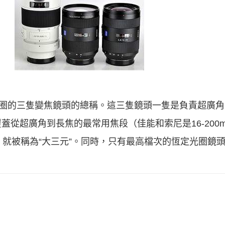
最大光圈的三隻變焦鏡頭的總稱。這三隻鏡頭一隻是負責超廣
從超廣角到長焦的最常用焦段（佳能和索尼是16-200m
因此，就被稱為“大三元”。同時，只有最高檔次的恆定光圈鏡