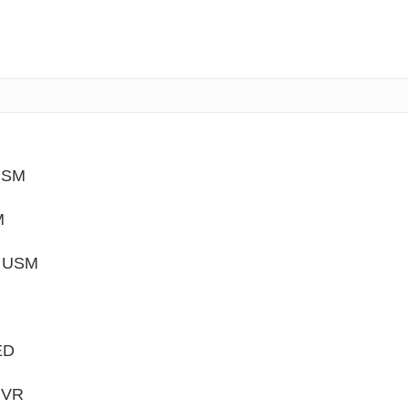
USM
M
I USM
ED
 VR