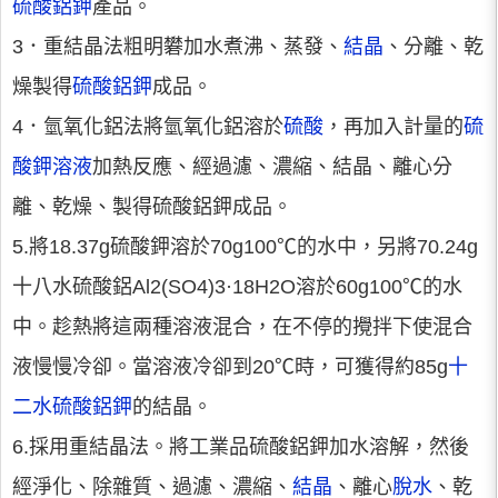
硫酸鋁鉀
產品。
3．重結晶法粗明礬加水煮沸、蒸發、
結晶
、分離、乾
燥製得
硫酸鋁鉀
成品。
4．氫氧化鋁法將氫氧化鋁溶於
硫酸
，再加入計量的
硫
酸鉀溶液
加熱反應、經過濾、濃縮、結晶、離心分
離、乾燥、製得硫酸鋁鉀成品。
5.將18.37g硫酸鉀溶於70g100℃的水中，另將70.24g
十八水硫酸鋁Al2(SO4)3·18H2O溶於60g100℃的水
中。趁熱將這兩種溶液混合，在不停的攪拌下使混合
液慢慢冷卻。當溶液冷卻到20℃時，可獲得約85g
十
二水硫酸鋁鉀
的結晶。
6.採用重結晶法。將工業品硫酸鋁鉀加水溶解，然後
經淨化、除雜質、過濾、濃縮、
結晶
、離心
脫水
、乾