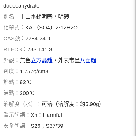
dodecahydrate
別名：
十二水鉀明礬，明礬
化學式：
KAl（SO4）2·12H2O
CAS號：
7784-24-9
RTECS：
233-141-3
外觀：
無色
立方晶體
，外表常呈
八面體
密度：
1.757g/cm3
熔點：
92℃
沸點：
200℃
溶解度（水）：
可溶（溶解度：約5.90g）
警示術語：
Xn：Harmful
安全術語：
S26；S37/39