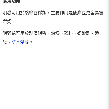
食用功能
明礬可用於熬綠豆稀飯，主要作用是使綠豆更容易被
煮爛。
明礬還可用於製備鋁鹽、油漆、鞣料、媒染劑、造
紙、
防水劑
等。