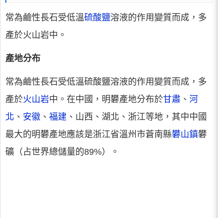
常為鹼性長石受低溫
硫酸鹽
溶液的作用變質而成，多
產於火山岩中。
產地分布
常為鹼性長石受低溫硫酸鹽溶液的作用變質而成，多
產於
火山岩
中。在中國，明礬產地分布於
甘肅
、
河
北
、
安徽
、
福建
、山西、湖北、浙江等地，其中中國
最大的明礬產地應該是浙江省溫州市蒼南縣
礬山鎮
礬
礦（占世界總儲量的89%）。