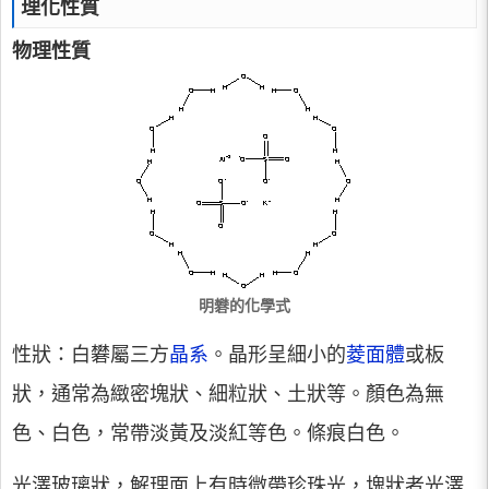
理化性質
物理性質
明礬的化學式
性狀：白礬屬三方
晶系
。晶形呈細小的
菱面體
或板
狀，通常為緻密塊狀、細粒狀、土狀等。顏色為無
色、白色，常帶淡黃及淡紅等色。條痕白色。
光澤玻璃狀，解理面上有時微帶珍珠光，塊狀者光澤