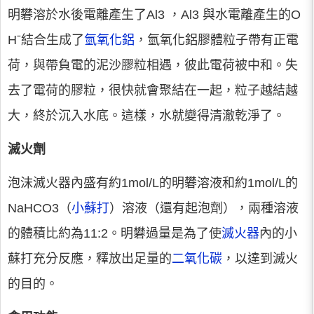
明礬溶於水後電離產生了Al3 ，Al3 與水電離產生的O
Hˉ結合生成了
氫氧化鋁
，氫氧化鋁膠體粒子帶有正電
荷，與帶負電的泥沙膠粒相遇，彼此電荷被中和。失
去了電荷的膠粒，很快就會聚結在一起，粒子越結越
大，終於沉入水底。這樣，水就變得清澈乾淨了。
滅火劑
泡沫滅火器內盛有約1mol/L的明礬溶液和約1mol/L的
NaHCO3（
小蘇打
）溶液（還有起泡劑），兩種溶液
的體積比約為11:2。明礬過量是為了使
滅火器
內的小
蘇打充分反應，釋放出足量的
二氧化碳
，以達到滅火
的目的。