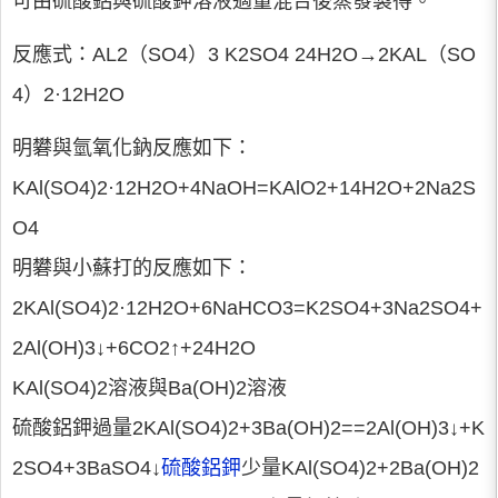
可由硫酸鋁與硫酸鉀溶液適量混合後蒸發製得。
反應式：AL2（SO4）3 K2SO4 24H2O→2KAL（SO
4）2·12H2O
明礬與氫氧化鈉反應如下：
KAl(SO4)2·12H2O+4NaOH=KAlO2+14H2O+2Na2S
O4
明礬與小蘇打的反應如下：
2KAl(SO4)2·12H2O+6NaHCO3=K2SO4+3Na2SO4+
2Al(OH)3↓+6CO2↑+24H2O
KAl(SO4)2溶液與Ba(OH)2溶液
硫酸鋁鉀過量2KAl(SO4)2+3Ba(OH)2==2Al(OH)3↓+K
2SO4+3BaSO4↓
硫酸鋁鉀
少量KAl(SO4)2+2Ba(OH)2