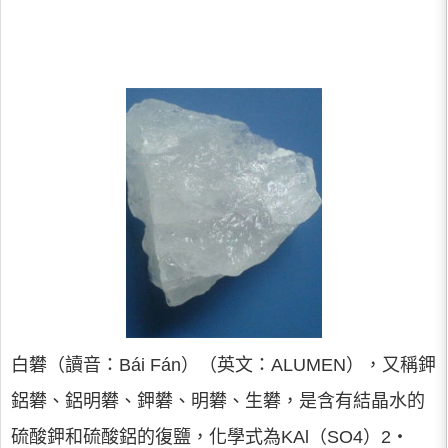
白礬（讀音：Bái Fán）（英文：ALUMEN），又稱鉀
鋁礬、鋁明礬、鉀礬、明礬、生礬，是含有結晶水的
硫酸鉀和硫酸鋁的復鹽，化學式為KAl（SO4）2‧