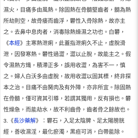
濕火，目痛多由風熱。除固熱在骨髓堅齒者，髓為熱
所劫則空，故骨痿而齒浮，礬性入骨除熱，故亦主
之。去鼻中息肉者，消毒除熱燥濕之功也。白礬，
《
本經
》主寒熱泄痢，此蓋指泄痢久不止，虛脫滑
泄，因發寒熱。礬性過澀，澀以止脫，故能主之。假
令濕熱方熾，積滯正多，誤用收澀，為害不一，慎
之。婦人白沃多由虛脫，故用收澀以固其標，終非探
本之治。目痛不由胬肉及有外障，亦非所宜。除固熱
在骨髓，僅可資其引導，若謂其獨用，反有損也。礬
性燥急，而能劫水，故不利齒骨，齒者骨之餘故也。
3.《
長沙藥解
》：礬石，入足太陰脾、足太陽膀胱
經，善收濕淫，最化瘀濁，黑疸可消，白帶能除。