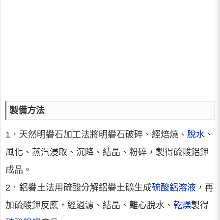
製備方法
1．天然明礬石加工法將明礬石破碎、經焙燒、
脫水
、
風化、蒸汽浸取、沉降、結晶、粉碎，製得硫酸鋁鉀
成品。
2．鋁礬土法用硫酸分解鋁礬土礦生成
硫酸鋁溶液
，再
加硫酸鉀反應，經過濾、結晶、離心脫水、
乾燥
製得