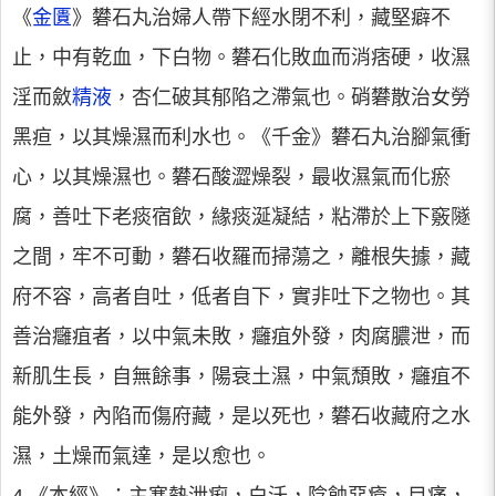
《
金匱
》礬石丸治婦人帶下經水閉不利，藏堅癖不
止，中有乾血，下白物。礬石化敗血而消痞硬，收濕
淫而斂
精液
，杏仁破其郁陷之滯氣也。硝礬散治女勞
黑疸，以其燥濕而利水也。《千金》礬石丸治腳氣衝
心，以其燥濕也。礬石酸澀燥裂，最收濕氣而化瘀
腐，善吐下老痰宿飲，緣痰涎凝結，粘滯於上下竅隧
之間，牢不可動，礬石收羅而掃蕩之，離根失據，藏
府不容，高者自吐，低者自下，實非吐下之物也。其
善治癰疽者，以中氣未敗，癰疽外發，肉腐膿泄，而
新肌生長，自無餘事，陽衰土濕，中氣頹敗，癰疽不
能外發，內陷而傷府藏，是以死也，礬石收藏府之水
濕，土燥而氣達，是以愈也。