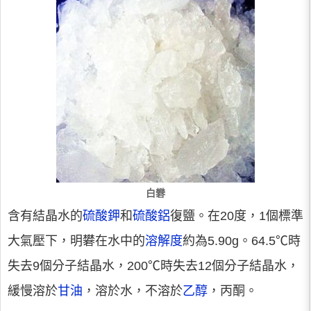
白礬
含有結晶水的
硫酸鉀
和
硫酸鋁
復鹽。在20度，1個標準
大氣壓下，明礬在水中的
溶解度
約為5.90g。64.5℃時
失去9個分子結晶水，200℃時失去12個分子結晶水，
緩慢溶於
甘油
，溶於水，不溶於
乙醇
，丙酮。