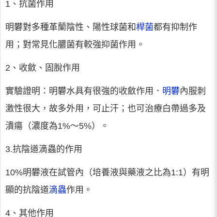
1、抗菌作用
明礬對多種革蘭陰性、陽性球菌和
桿菌
都有抑制作
用；對常見化膿菌有較強抑菌作用。
2、收斂、固脫作用
實驗證明：明礬水具有很強的收斂作用．
明礬
內服刺
激性很大，故多外用，可止汗；也可治療白帶過多及
潰瘍（濃度為1%～5%）。
3.抗陰道滴蟲的作用
10%明礬液在試管內（培養液與藥液之比為1:1）有明
顯的抗陰道
滴蟲
作用。
4、其他作用