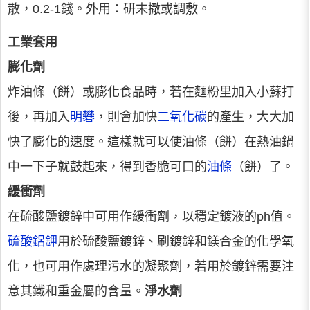
散，0.2-1錢。外用：研末撒或調敷。
工業套用
膨化劑
炸油條（餅）或膨化食品時，若在麵粉里加入小蘇打
後，再加入
明礬
，則會加快
二氧化碳
的產生，大大加
快了膨化的速度。這樣就可以使油條（餅）在熱油鍋
中一下子就鼓起來，得到香脆可口的
油條
（餅）了。
緩衝劑
在硫酸鹽鍍鋅中可用作緩衝劑，以穩定鍍液的ph值。
硫酸鋁鉀
用於硫酸鹽鍍鋅、刷鍍鋅和鎂合金的化學氧
化，也可用作處理污水的凝聚劑，若用於鍍鋅需要注
意其鐵和重金屬的含量。
淨水劑