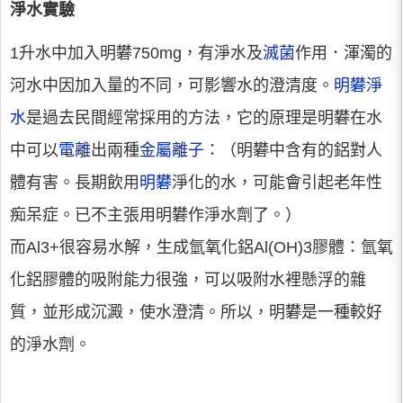
淨水實驗
1升水中加入明礬750mg，有淨水及
滅菌
作用．渾濁的
河水中因加入量的不同，可影響水的澄清度。
明礬淨
水
是過去民間經常採用的方法，它的原理是明礬在水
中可以
電離
出兩種
金屬離子
：（明礬中含有的鋁對人
體有害。長期飲用
明礬
淨化的水，可能會引起老年性
痴呆症。已不主張用明礬作淨水劑了。）
而Al3+很容易水解，生成氫氧化鋁Al(OH)3膠體：氫氧
化鋁膠體的吸附能力很強，可以吸附水裡懸浮的雜
質，並形成沉澱，使水澄清。所以，明礬是一種較好
的淨水劑。