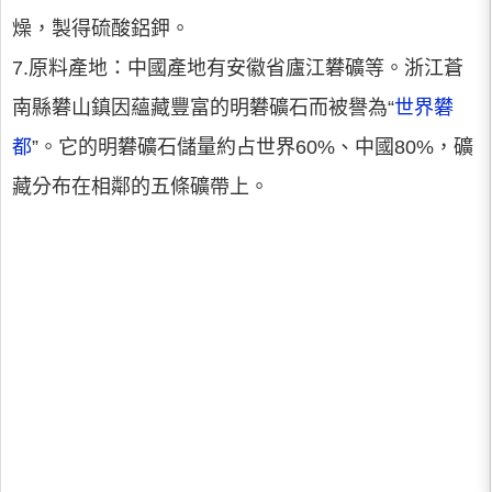
燥，製得硫酸鋁鉀。
7.原料產地：中國產地有安徽省廬江礬礦等。浙江蒼
南縣礬山鎮因蘊藏豐富的明礬礦石而被譽為“
世界礬
都
”。它的明礬礦石儲量約占世界60%、中國80%，礦
藏分布在相鄰的五條礦帶上。