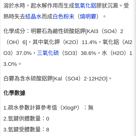
溶於水時，起水解作用而生成
氫氧化鋁
膠狀沉澱。受
熱時失去
結晶水
而成
白色粉末
（
燒明礬
）。
化學成分：明礬石為鹼性硫酸鋁鉀[KAl3（SO4）2
（OH）6]，其中氧化鉀（K2O）11.4%，氧化鋁（Al2
O3）37.0%，
三氧化硫
（SO3）38.6%，水（H2O）1
3.O%。
白礬為含水硫酸鋁鉀[Kal（SO4）2·12H2O]。
化學數據
1.疏水參數計算參考值（XlogP）：無
2.氫鍵供體數量：0
3.氫鍵受體數量：8