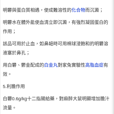
明礬與蛋白質相遇，使成難溶性的
化合物
而沉澱；
明礬水在體外能使血清立即沉澱，有強烈凝固蛋白的
作用；
該品可用於止血，如鼻衄時可用棉球浸飽和的明礬溶
液塞於鼻孔；
用白礬、鬱金配成的
白金丸
對家兔實驗性
高脂血症
有
效。
5.利膽作用
白礬0.6g/kg十二指腸給藥，對麻醉大鼠明顯增加膽汁
流量。