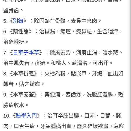
4.《本經》：主寒熱泄痢，白沃，陰蝕惡瘡，目痛，
堅骨齒。
5.《
別錄
》：除固熱在骨髓，去鼻中息肉。
6.《藥性論》：治鼠漏，瘰癧，療鼻衄，生含咽津，
治急喉痹。
7.《
日華子本草
》：除風去勞，消痰止渴，暖水藏。
治中風失音，疥癬。和桃人、蔥湯浴，可出汗。
8.《本草衍義》：火枯為粉，貼嵌甲，牙縫中血出如
衄者，貼之辦愈。
9.《本草蒙筌》：禁便瀉，塞齒疼，洗脫肛澀腸，敷
膿瘡收水。
10.《
醫學入門
》：治耳卒腫出膿，目赤，目翳，胬
肉，口舌生瘡，牙齒腫痛出血，歷久碎壞欲盡，急喉