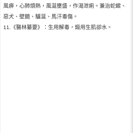
風痹，心肺煩熱，風涎壅盛，作渴泄痢。兼治蛇蠍、
惡犬、壁鏡、驢涎、馬汗毒傷。
11.《醫林纂要》：生用解毒，煅用生肌卻水。