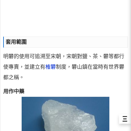
套用範圍
明礬的使用可追溯至宋朝，宋朝對鹽、茶、礬等都行
使專賣，並建立有
榷礬
制度，礬山鎮在當時有世界礬
都之稱。
用作中藥
Ξ