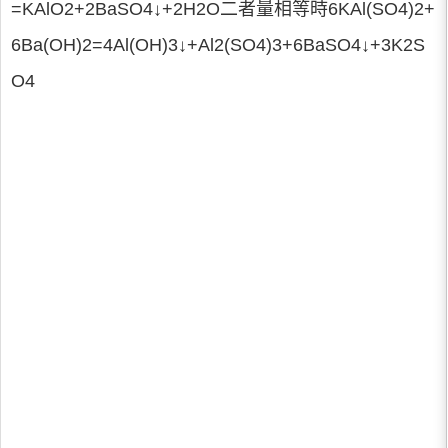
=KAlO2+2BaSO4↓+2H2O二者量相等時6KAl(SO4)2+
6Ba(OH)2=4Al(OH)3↓+Al2(SO4)3+6BaSO4↓+3K2S
O4