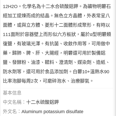
12H2O。化學名為十二水合硫酸鋁鉀。為礦物明礬石
經加工提煉而成的結晶。無色立方晶體，外表常呈八
面體，或與立方體、菱形十二面體形成聚形，有時以
111面附於容器壁上而形似六方板狀，屬於α型明礬類
復鹽，有玻璃光澤。有抗菌、收斂作用等，可用做中
藥，歸肺、脾、肝、大腸經，明礬還可用於製備鋁
鹽、發酵粉、油漆、鞣料、澄清劑、媒染劑、造紙、
防水劑等，還可用於食品添加劑。白礬10+溫熱水90
比率泡腳每周2次，可磨碎泡水、治療腳氣。
基本信息
中文名稱：
十二水硫酸鋁鉀
外文名：
Aluminum potassium disulfate