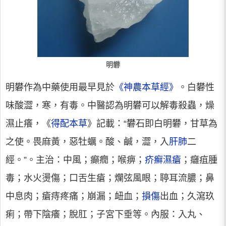
明礬
明礬作為中藥使用最早見於
《神農本草經》
。白礬性
味酸澀，寒，有毒。中醫認為明礬可以解毒殺蟲，燥
濕止癢，《
得配本草
》記載：“礬石即白明礬，甘草為
之使。畏麻黃，惡牡蠣。酸、鹹，澀，入
肝肺
二
經。”。主治：中風；癲癇；喉痹；
疥癬濕瘡
；癰疽腫
毒；水火燙傷；口舌生瘡；爛弦風眼；聤耳流膿；鼻
中息肉；瘡痔疼痛；崩漏；衄血；
損傷
出血；久瀉玖
痢；帶下陰癢；脫肛；子宮下垂等。內服：入丸、