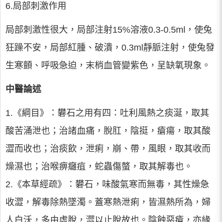
6.局部刺激作用
局部刺激性很大，局部注射15%溶液0.3-0.5ml，使兔
狂躁不安，局部紅腫、破潰，0.3ml靜脈注射，使兔發
生寒顫、呼吸急迫，末梢血管變紫色，呈缺氧現象。
中醫論述
1.《綱目》：礬石之用有四：吐利風熱之痰涎，取其
酸苦涌泄也；治諸血痛，脫肛，陰挺，瘡瘍，取其酸
澀而收也；治痰飲，泄痢，崩、帶，風眼，取其收而
燥濕也；治喉痹癰疽，蛇蟲傷螫，取其解毒也。
2.《本草經疏》：礬石，味酸氣寒而無毒，其性燥急
收澀，解毒除熱墜濁。蓋寒熱泄痢，皆濕熱所為，婦
人白沃，多由虛脫，澀以止脫故也。陰蝕惡瘡，亦緣