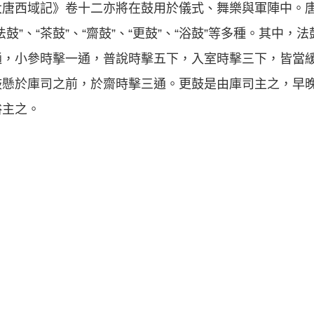
大唐西域記》卷十二亦將在鼓用於儀式、舞樂與軍陣中。
”、“茶鼓”、“齋鼓”、“更鼓”、“浴鼓”等多種。其中，
通，小參時擊一通，普說時擊五下，入室時擊三下，皆當
鼓懸於庫司之前，於齋時擊三通。更鼓是由庫司主之，早
浴主之。