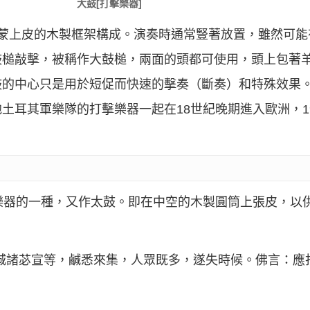
大鼓[打擊樂器]
由蒙上皮的木製框架構成。演奏時通常豎著放置，雖然可能
鼓槌敲擊，被稱作大鼓槌，兩面的頭都可使用，頭上包著
鼓的中心只是用於短促而快速的擊奏（斷奏）和特殊效果
土耳其軍樂隊的打擊樂器一起在18世紀晚期進入歐洲，1
打擊樂器的一種，又作太鼓。即在中空的木製圓筒上張皮，
城諸苾宣等，鹹悉來集，人眾既多，遂失時候。佛言：應