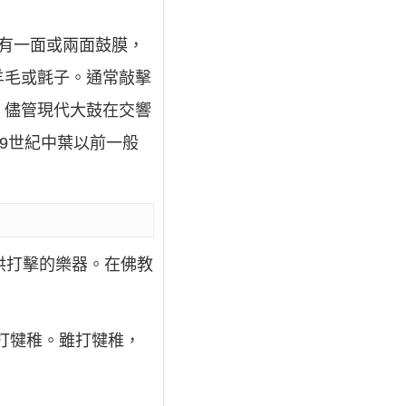
有一面或兩面鼓膜，
羊毛或氈子。通常敲擊
。儘管現代大鼓在交響
9世紀中葉以前一般
以供打擊的樂器。在佛教
打犍稚。雖打犍稚，