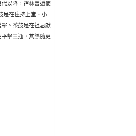
唐代以降，禪林普遍使
法鼓是在住持上堂、小
緩擊。茶鼓是在祖忌獻
晚平擊三通，其餘隨更