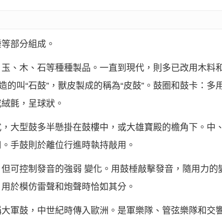
棰等部分組成。
、玉、木、石等種種製品。一直到現代，則多已改用木料
造的叫“石鼓”，獸皮製成的稱為“皮鼓”。鼓圈和鼓卡：
或絨氈，呈球狀。
式，大型鼓多半懸掛在鼓樓中，或大雄寶殿的檐角下。中
用。手鼓則於離位行進時執持敲用。
但可控制發音的強弱 變化。用鼓棰敲擊發音，隨用力的
，用於模仿雷聲和炮聲時恰如其分。
稱大軍鼓，中世紀時傳入歐洲。是軍樂隊、管弦樂隊和交