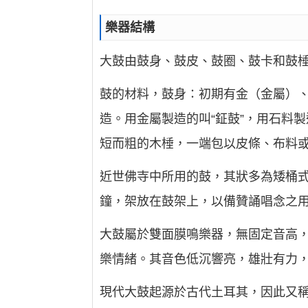
樂器結構
大鼓由鼓身、鼓皮、鼓圈、鼓卡和鼓
鼓的材料，鼓身∶初期有金（金屬）
造。用金屬製造的叫“鉦鼓”，用石料製
短而粗的木棰，一端包以皮條、布料
近世佛寺中所用的鼓，其狀多為矮桶
鐘，架放在鼓架上，以備贊誦唱念之
大鼓屬於雙面膜鳴樂器，無固定音高，
樂情緒。其音色低沉響亮，雄壯有力
現代大鼓起源於古代土耳其，因此又