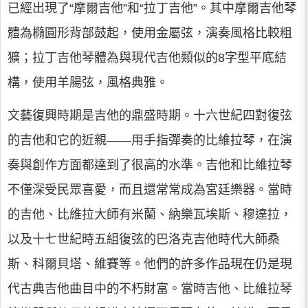
已經出現了“摩爾吉他”和“拉丁吉他”。其中摩爾吉他琴
體為橢圓形背部鼓起，使用金屬弦，演奏風格比較粗
獷；拉丁吉他琴體為與現代吉他類似的8字型平底結
構，使用羊腸弦，風格典雅。
文藝復興時期是吉他的鼎盛時期。十六世紀四對復弦
的吉他和它的近親——用手指彈奏的比維拉琴，在演
奏與創作方面都達到了很高的水準。吉他和比維拉琴
不僅深受民眾喜愛，而且還常常成為宮廷樂器。當時
的吉他、比維拉大師有米蘭、納樂瓦埃斯、穆達拉，
以及十七世紀時五組復弦的巴洛克吉他時代大師桑
斯、科爾貝塔、維賽等。他們的許多作品現在仍是現
代古典吉他曲目中的不朽財富。當時吉他、比維拉琴