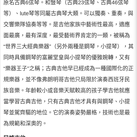
原名古典6弦琴。和豎琴（古典23弦琴、古典46弦琴
等）、lute琴等同屬古典琴大類。可以獨奏、重奏，與
交響樂隊協奏等等。是吉他家族中藝術性最高，適應
面最廣，最有深度，最受藝術界肯定的一類，被稱為
“世界三大經典樂器”（另外兩種是鋼琴，小提琴），其
同時具備鋼琴的富麗堂皇與小提琴的優雅婉轉，又有
“樂器王子”之稱；古典吉他早已經成為一種國際化的正
規樂器，並不像弗朗明哥吉他只局限於演奏西班牙民
族音樂。年齡較小或音樂天賦較高的孩子學吉他就應
當學習古典吉他，只有古典吉他才具有與鋼琴、小提
琴並駕齊驅的地位。它的演奏姿勢嚴格，技術也是最
為規範和深奧的。