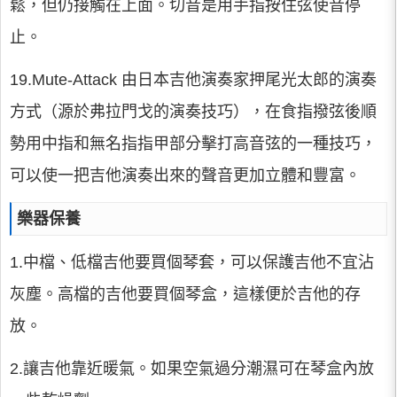
鬆，但仍接觸在上面。切音是用手指按住弦使音停
止。
19.Mute-Attack 由日本吉他演奏家押尾光太郎的演奏
方式（源於弗拉門戈的演奏技巧），在食指撥弦後順
勢用中指和無名指指甲部分擊打高音弦的一種技巧，
可以使一把吉他演奏出來的聲音更加立體和豐富。
樂器保養
1.中檔、低檔吉他要買個琴套，可以保護吉他不宜沾
灰塵。高檔的吉他要買個琴盒，這樣便於吉他的存
放。
2.讓吉他靠近暖氣。如果空氣過分潮濕可在琴盒內放