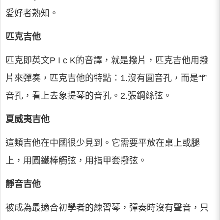
愛好者熟知。
匹克吉他
匹克即英文P I c K的音譯，就是撥片，匹克吉他用撥
片來彈奏，匹克吉他的特點：1.沒有圓音孔，而是“f”
音孔，看上去象提琴的音孔。2.張鋼絲弦。
夏威夷吉他
這類吉他在中國很少見到。它需要平放在桌上或腿
上，用圓鐵棒觸弦，用指甲套撥弦。
靜音吉他
被成為最適合初學者的練習琴，彈奏時沒有聲音，只