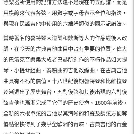
等樂器所使用的記譜方法還不是現在的五線譜，而是
用橫線來代表各弦，用數字或字母表示音位和指法，
與現在民謠吉他中使用的六線譜類似的圖示記譜法。
當時著名的魯特琴大道蘭和魏斯等人的作品經後人改
編，在今天的古典吉他曲目中占有重要的位置。偉大
的巴洛克音樂集大成者巴赫所創作的不朽作品如大提
琴、小提琴組曲、奏鳴曲的吉他改編曲，在古典吉他
曲具有不朽的價值。十八世紀後期魯特琴和比維拉琴
逐漸退出了歷史舞台，五對復弦和其後出現的六對復
弦吉他也漸漸完成了它們的歷史使命。1800年前後，
全新的六根單弦的吉他以其清晰的和聲及調弦方便等
優點很快得到了幾乎全歐洲的青睞，古典吉他的黃金