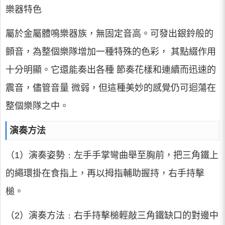
樂器特色
屬於金屬體鳴樂器族，無固定音高。可發出銀鈴般的
顫音，為整個樂隊增加一種特殊的色彩， 其點綴作用
十分明顯。它還能奏出各種 節奏花樣和連續而迅速的
震音，儘管音量 微弱，但這種美妙的感覺仍可迴蕩在
整個樂隊之中。
演奏方法
（1）演奏姿勢﹕左手手掌彎曲舉至胸前，把三角鐵上
的繩環掛在食指上，再以拇指輔助握持，右手持擊
槌。
（2）演奏方法﹕右手持擊槌輕敲三角鐵缺口的對邊中