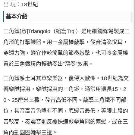
出 現：
18世紀
基本介紹
三角鐵[意]Triangolo（縮寫Trgl）是用細鋼條彎製成三
角形的打擊樂器。用一金屬棒敲擊，發音清脆悅耳，
穿透力強，適宜作較簡單的節奏敲擊，也可將金屬棒
置於三角鐵環內轉動奏出“滾奏”效果。
三角鐵系土耳其軍樂樂器，後傳入歐洲。18世紀為交
響樂隊採用，樂隊採用的三角鐵，通常用邊長15、2
0、25厘米三種，發音高低不同。敲擊三角鐵不同部
位，其音高音色略有不同，底邊音最低，等腰上段的
音較高，奏震音則反覆快速敲擊角隅的兩邊，或在三
角內劃圓圈輪擊三邊。