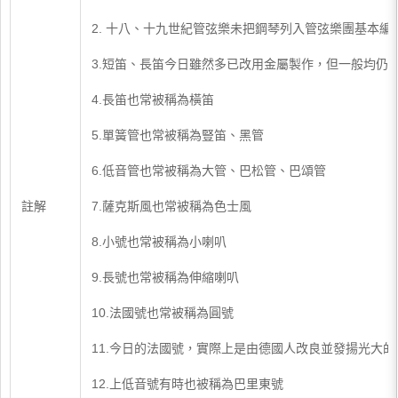
2. 十八、十九世紀管弦樂未把鋼琴列入管弦樂團基本
3.短笛、長笛今日雖然多已改用金屬製作，但一般均仍
4.長笛也常被稱為橫笛
5.單簧管也常被稱為豎笛、黑管
6.低音管也常被稱為大管、巴松管、巴頌管
註解
7.薩克斯風也常被稱為色士風
8.小號也常被稱為小喇叭
9.長號也常被稱為伸縮喇叭
10.法國號也常被稱為圓號
11.今日的法國號，實際上是由德國人改良並發揚光大的
12.上低音號有時也被稱為巴里東號