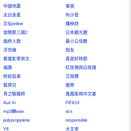
中國地震
單挑
太白金星
布沙發
忘仙online
播秧詩
放開那三國2
日本觀光廳
曲終人散
最小公倍數
浮世繪
炮友
看電影學英文
真是好時節
福壽
紅玫瑰與白玫瑰
終結孤單
艾薇爾
藍齊兒
選舉
青之驅魔師
鳳凰衛視中文臺
Aux In
FIFA14
mp3轉wav
ocs
polypropylene
responsible
Y8
大主宰