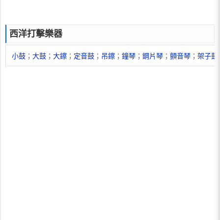
西洋打擊樂器
小鼓
；
大鼓
；
大鑔
；
定音鼓
；
吊鑔
；
鐘琴
；
鋼片琴
；
顫音琴
；
架子鼓