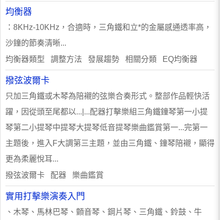
均衡器
：8KHz-10KHz，合適時，三角鐵和立*的金屬感通透率高，
沙鐘的節奏清晰...
均衡器類型 調整方法 發展趨勢 相關分類 EQ均衡器
撥弦波爾卡
只加三角鐵或木琴為陪襯的弦樂合奏形式。整部作品輕快活
躍，因從頭至尾都以...|...配器打擊樂組三角鐵鐘琴第一小提
琴第二小提琴中提琴大提琴低音提琴樂曲鑑賞第一...完第一
主題後，進入F大調第三主題，並由三角鐵、鐘琴陪襯，顯得
更為柔麗悅耳...
撥弦波爾卡 配器 樂曲鑑賞
實用打擊樂演奏入門
、木琴、馬林巴琴、顫音琴、鋼片琴、三角鐵、鈴鼓、牛