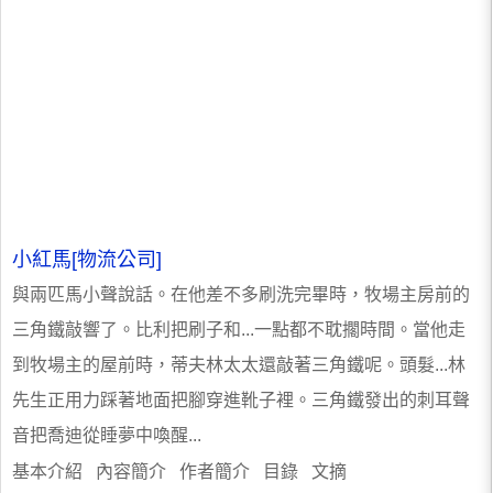
小紅馬[物流公司]
與兩匹馬小聲說話。在他差不多刷洗完畢時，牧場主房前的
三角鐵敲響了。比利把刷子和...一點都不耽擱時間。當他走
到牧場主的屋前時，蒂夫林太太還敲著三角鐵呢。頭髮...林
先生正用力踩著地面把腳穿進靴子裡。三角鐵發出的刺耳聲
音把喬迪從睡夢中喚醒...
基本介紹 內容簡介 作者簡介 目錄 文摘