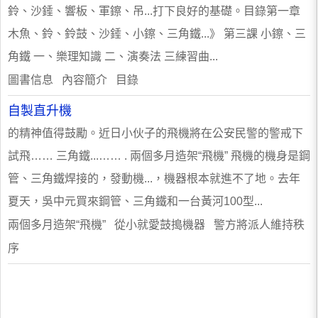
鈴、沙錘、響板、軍鑔、吊...打下良好的基礎。目錄第一章
木魚、鈴、鈴鼓、沙錘、小鑔、三角鐵...》 第三課 小鑔、三
角鐵 一、樂理知識 二、演奏法 三練習曲...
圖書信息 內容簡介 目錄
自製直升機
的精神值得鼓勵。近日小伙子的飛機將在公安民警的警戒下
試飛…… 三角鐵...…… . 兩個多月造架“飛機” 飛機的機身是鋼
管、三角鐵焊接的，發動機...，機器根本就進不了地。去年
夏天，吳中元買來鋼管、三角鐵和一台黃河100型...
兩個多月造架“飛機” 從小就愛鼓搗機器 警方將派人維持秩
序