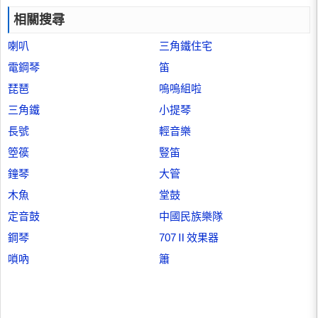
相關搜尋
喇叭
三角鐵住宅
電鋼琴
笛
琵琶
嗚嗚組啦
三角鐵
小提琴
長號
輕音樂
箜篌
豎笛
鐘琴
大管
木魚
堂鼓
定音鼓
中國民族樂隊
鋼琴
707Ⅱ效果器
嗩吶
簫