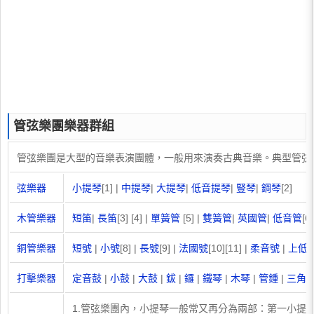
管弦樂團樂器群組
管弦樂團是大型的音樂表演團體，一般用來演奏古典音樂。典型管弦
弦樂器
小提琴
[1] |
中提琴
|
大提琴
|
低音提琴
|
豎琴
|
鋼琴
[2]
木管樂器
短笛
|
長笛
[3] [4] |
單簧管
[5] |
雙簧管
|
英國管
|
低音管
[6]
銅管樂器
短號
|
小號
[8] |
長號
[9] |
法國號
[10][11] |
柔音號
|
上低
打擊樂器
定音鼓
|
小鼓
|
大鼓
|
鈸
|
鑼
|
鐵琴
|
木琴
|
管鍾
|
三角
1.管弦樂團內，小提琴一般常又再分為兩部：第一小提