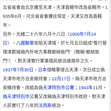
北省省會由北京遷至天津，天津直轄市改為省轄市。1
935年6月，河北省省會遷往保定，天津又改為直轄
市。
另外，光緒二十六年六月十八日（
1900年7月14
日
），
八國聯軍
攻陷天津城，於七月五日組成“暫行管
理津郡城廂內外地方事務都統衙門”（簡稱“都統衙
門”），對天津實行軍事殖民統治達兩年之久。
1937年7月30日
，
日本
侵略軍侵占天津，次日成立偽
天津市地方治安維持會；
12月17日
，偽天津市地方治
安維持會，改組為偽
天津特別市公署
；
1943年
11月，
偽天津特別市
公署又改稱偽天津特別市政府，對天津
人民實行了八年的
法西斯
統治。