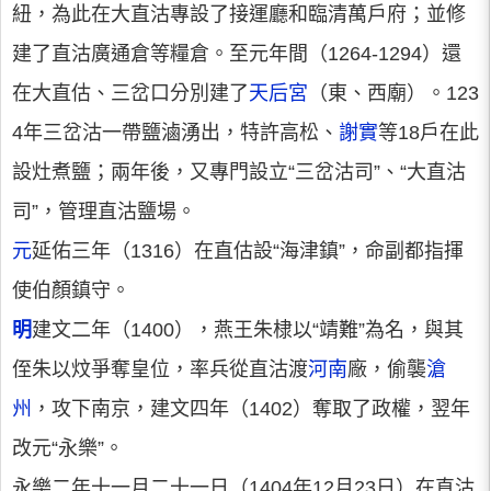
紐，為此在大直沽專設了接運廳和臨清萬戶府；並修
建了直沽廣通倉等糧倉。至元年間（1264-1294）還
在大直估、三岔口分別建了
天后宮
（東、西廟）。123
4年三岔沽一帶鹽滷湧出，特許高松、
謝實
等18戶在此
設灶煮鹽；兩年後，又專門設立“三岔沽司”、“大直沽
司”，管理直沽鹽場。
元
延佑三年（1316）在直估設“海津鎮”，命副都指揮
使伯顏鎮守。
明
建文二年（1400），燕王朱棣以“靖難”為名，與其
侄朱以炆爭奪皇位，率兵從直沽渡
河南
廠，偷襲
滄
州
，攻下南京，建文四年（1402）奪取了政權，翌年
改元“永樂”。
永樂二年十一月二十一日（1404年12月23日）在直沽