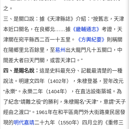
之。
三、是關口說：據《天津縣誌》介紹：“按舊志，天津
本近口關名，在良鄉北……據
《畿輔通志》
考證，天
津關在宛平縣西二百一十五里。
《方輿紀要》
則稱關
在陽鄉里北百餘里，至
易州
出大龍門凡十五關口，中
間差大者曰天門關，或雲天津口。”
四、是賜名說：
這是史料最充分、記載最清楚的一種
說法。明建文四年（1402年），朱棣登基，翌年改元
“永樂”。永樂二年（1404年），在直沽設衛築城。為
了紀念“靖難之役”的勝利，朱棣賜名“天津”，意謂“天子
經由之渡口”。1961年在和平區南門外大街路東民居發
現的
明代
嘉靖
二十九年（1550年）四月立的《重修三