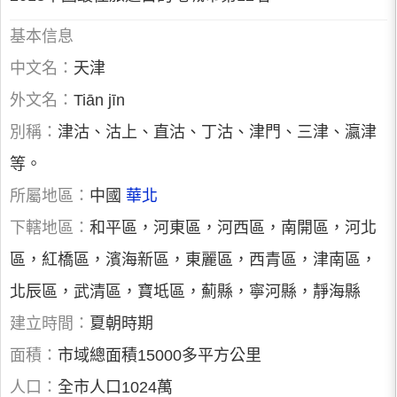
基本信息
中文名：
天津
外文名：
Tiān jīn
別稱：
津沽、沽上、直沽、丁沽、津門、三津、瀛津
等。
所屬地區：
中國
華北
下轄地區：
和平區，河東區，河西區，南開區，河北
區，紅橋區，濱海新區，東麗區，西青區，津南區，
北辰區，武清區，寶坻區，薊縣，寧河縣，靜海縣
建立時間：
夏朝時期
面積：
市域總面積15000多平方公里
人口：
全市人口1024萬