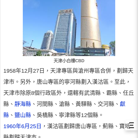
天津小白樓CBD
1958年12月27日，天津專區與滄州專區合併，劃歸天
津市。另外，唐山專區的寧河縣劃入漢沽區。至此，
天津市除原8個行政區外，還轄有武清縣、霸縣、任丘
縣、
靜海縣
、河間縣、滄縣、黃驊縣、交河縣、
獻
縣
、
鹽山縣
、吳橋縣、寧津縣等12個縣。
Ξ
1960年6月25日
，漢沽區劃歸唐山專區，薊縣、寶坻
縣劃歸天津市。