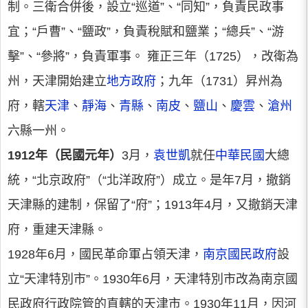
制。三衛合併後，設立“巡道”、“同知”，負責民政事
宜；“戶曹”、“鹽政”，負責稅賦和鹽業；“總兵”、“游
擊”、“參將”，負責軍事。 雍正三年（1725），改衛為
州，天津開始建立
地方政府
；九年（1731）昇州為
府，轄
天津
、
靜海
、
青縣
、
南皮
、
鹽山
、
慶雲
、
滄州
六縣一州。
1912年（民國元年）
3月，
袁世凱
就任
中華民國
大總
統，“北京政府”（“北洋政府”）成立。是年7月，撤銷
天津縣的建制，保留了“府”；1913年4月，又撤銷天津
府，重建天津縣。
1928年6月，國民革命軍占領天津，
南京
國民政府
設
立“天津特別市”。1930年6月，天津特別市改為南京國
民政府行政院管的直轄的天津市。1930年11月，因河