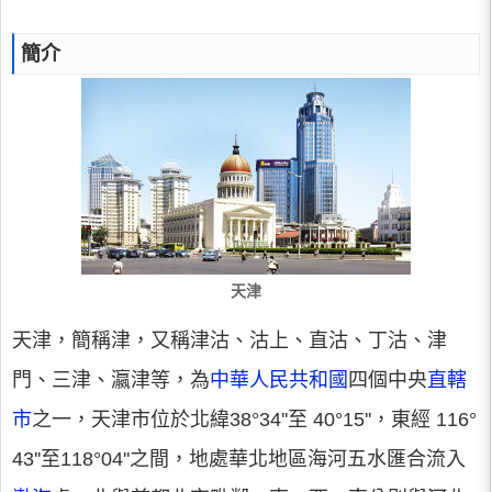
簡介
天津
天津，簡稱津，又稱津沽、沽上、直沽、丁沽、津
門、三津、瀛津等，為
中華人民共和國
四個中央
直轄
市
之一，天津市位於北緯38°34''至 40°15''，東經 116°
43''至118°04''之間，地處華北地區海河五水匯合流入