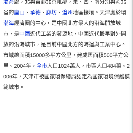
渤海
處，北與首都北京毗鄰，東、西、南分別與河北
省的
唐山
、
承德
、
廊坊
、
滄州
地區接壤。天津處於環
渤海
經濟圈的中心，是中國北方最大的沿海開放城
市，是
中國
近代工業的發源地，中國近代最早對外開
放的沿海城市，是目前中國北方的海運與工業中心。
市域總面積15000多平方公里，建成區面積500平方公
里。2004年，
全市
人口1024萬人，市區人口484萬。2
006年，天津市被國家環保總局認定為國家環境保護模
範城市。