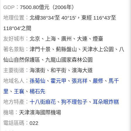
GDP：
7500.80億元（2006年）
地理位置：
北緯38°34'至 40°15'，東經 116°43'至
118°04'之間
友好城市：
北京、上海、廣州、大連、煙臺
著名景點：
津門十景、薊縣盤山、天津水上公園、八
仙山自然保護區、九龍山國家森林公園
主要街道：
海濱街、和平街、濱海大道
地域名人：
孫菊仙
、
霍元甲
、
張兆祥
、
嚴修
、
馬千
里
、
王襄
、
楊石先
地方特產：
十八街麻花
、
狗不理包子
、
耳朵眼炸糕
機場：
天津濱海國際機場
電話區碼：
022