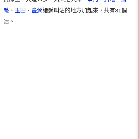
縣
、
玉田
、
豐潤
諸縣叫沽的地方加起來，共有81個
沽。