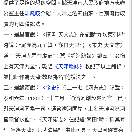
提供了足夠的想像空間。據天津市人民政府地方志辦
公室主任
郭鳳岐
介紹，天津之名的由來，目前流傳較
廣的有四種說法。
一、是星官說：
《隋書·天文志》在記載“九坎東列星”
時說：“尾亦為九子箕，亦曰天津”；《宋史·天文志》
道：“天津九星在虛宿”；舊《靜海縣誌》卻云：“女宿
上有天津九星”；乾隆
《天津縣誌》
收記了以上諸條，
並把此作為天津“故以為名”的說法之一。
二、是緣河說：
《金史》
卷二十七《河渠志》記載：
泰和六年（1206）“十二月，通濟河創設巡河官一員，
與天津河同為一司，通管漕河閘岸，上名天津河巡河
官隸督水監”，《天津衛志》在記述“學田”時，稱其有
“一坐落天津河北武清縣”。由此可見，天津河確實有