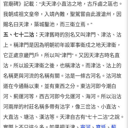
官廟碑》記載：“夫天津小直沽之地，古斥鹵之區也。
我朝成祖文皇帝，入靖內難，聖駕嘗由此渡滄州，因
賜名曰天津，築城鑿池，而三衛立焉。”
五、七十二沽：
天津舊時的別名又叫津門、津沽、沽
上。稱津門是因為明朝初年設軍事衛戍之地天津衛，
它正處京畿門戶，所以叫“津門”。又因天津古時名直
沽，所以設天津衛之後，也稱津沽。而津沽、沽上的
名稱更與河流的名稱有關。沽是一條古河名。沽河故
道在今通縣以東，並有東西之分。東沽河即今潮白
河、薊運河等，西古河即今北運河、海河。所以沿沽
河兩岸的村莊名稱多帶有沽字，像三岔沽、小直沽、
大直沽、塘沽、漢沽等。天津自古有“七十二沽”之說。
實際上不只這么多。如果把天津、
寧河
、
寶坻
、
薊