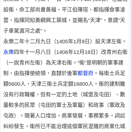
設衛，命工部尚書黃福、平江伯陳瑄、都指揮僉事凌
雲、指揮同知黃綱興工築城，並賜名“天津”，意謂“天
子車駕渡河之處”。
永樂二年十二月九日（1405年1月9日）設天津左衛。
永樂
四年十一月八日（1406年12月18日）改青州右衛
（一說青州左衛）為天津右衛。“衛”是明朝的軍事建
制，由指揮使統領，直隸於後軍
都督府
。每衛士兵足
額5600人，天津三衛士兵定額16800人。衛的建制雖
沒有行政職權，但有一定的土地（城堡及屯田）、數
量較多的民眾（屯田的軍士及軍屬）和政事（軍政及
屯政）。隨著人口增加，商業發展，事務繁多，詞訟
糾紛發生，衛所已不能治理這個軍民混雜的商業化城