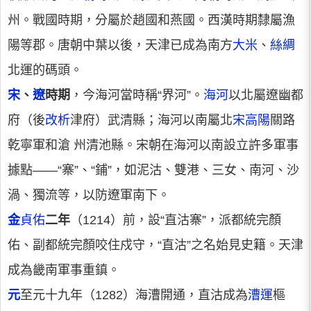
州。戰國時期，分屬於趙國和燕國。西漢時期隸屬漁
陽等郡。唐朝中葉以後，天津已成為南方
大米
、
絲綢
北運的碼頭。
宋
、
遼
時期
，今海河當時稱“界河”。
海河
以北屬遼幽都
府（後
改析
津府）武清縣；海河以南屬北
宋高陽
關路
乾寧軍和滄 州清池縣。宋朝在海河以南設立許多軍事
據點——“寨”、“鋪”，如泥沽、雙港、三女、南河、沙
渦、獨流等，以防遼軍南下。
金
貞佑
二年
（1214）前，設“直沽寨”，派都統完顏
佑、副都統完顏咬住戍守，“直沽”之名始見史籍。天津
成為畿南軍事重鎮。
元
至元十九年（1282）海漕開通，直沽成為
漕運
樞