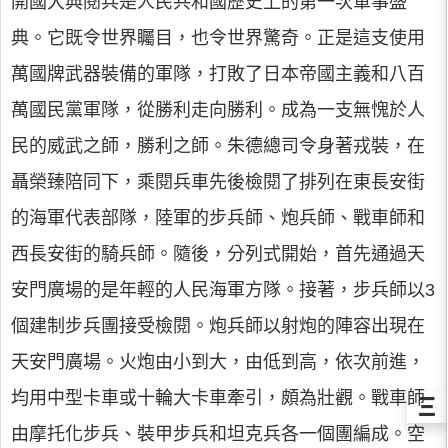
開國大典閱兵是人民共和國歷史上的第一次軍事盛
典。它既令世界矚目，也令世界驚奇。正是這支使用
萬國牌武器裝備的軍隊，打敗了日本帝國主義和八百
萬國民黨軍隊，從勝利走向勝利。成為一支無愧於人
民的威武之師，勝利之師。朱德總司令身著戎裝，在
聶榮臻陪同下，乘閱兵車先後檢閱了排列在東長安街
的海軍代表部隊，陸軍的步兵師、炮兵師、戰車師和
西長安街的騎兵師。隨後，分列式開始，首先通過天
安門廣場的是年輕的人民海軍方隊。接著，步兵師以3
個建制步兵團接受檢閱。炮兵師以射炮的陣容出現在
天安門廣場。火炮由小到大，由低到高，依次前進，
均用中型卡車或十輪大卡車牽引，頗為壯觀。戰車師
Ξ
由摩托化步兵、裝甲步兵和坦克兵各一個團編成。空