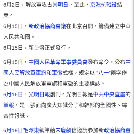
6月2日，解放軍攻占
崇明島
，至此，
京滬杭戰役
結
束。
6月15日，
新政治協商會議
在北京召開，籌備建立中華
人民共和國。
6月15日，新台幣正式發行。
6月15日，
中國人民革命軍事委員會
發布命令，公布
中
國人民解放軍
軍旗
和
軍徽
式樣，規定以 “
八一
”兩字作
為中國人民解放軍軍旗和軍徽的主要標誌。
6月16日
，
光明日報
創刊。光明日報是
中共中央直屬
的
黨報
，是一張面向廣大知識分子和幹部的全國性、綜
合性報紙。
6月19日
毛澤東
親筆給
宋慶齡
信邀請參加新
政治協商會