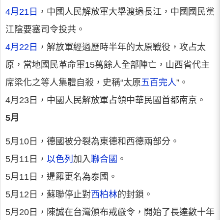
4月21日
，中國人民解放軍大舉渡過長江，中國國民黨
江陰要塞司令投共。
4月22日
，解放軍經過歷時半年的太原戰役，攻占太
原，當地國民革命軍15萬餘人全部陣亡，山西省代主
席梁化之等人集體自殺，史稱“太原
五百完人
”。
4月23日，中國人民解放軍占領中華民國首都南京。
5月
5月10日，德國被分裂為東德和西德兩部分。
5月11日，
以色列
加入
聯合國
。
5月11日，暹羅更名為泰國。
5月12日，蘇聯停止對
西柏林
的封鎖。
5月20日，陳誠在台灣頒布戒嚴令，開始了長達數十年