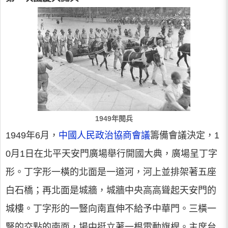
1949年閱兵
1949年6月，
中國人民政治協商會議
籌備會議決定，1
0月1日在北平天安門廣場舉行開國大典，廣場呈丁字
形。丁字形一橫的北面是一道河，河上並排架著五座
白石橋；再北面是城牆，城牆中央高高聳起天安門的
城樓。丁字形的一豎向南直伸不給予中華門。三橫一
豎的交點的南面，場中挺立著一根電動旗桿。主席台