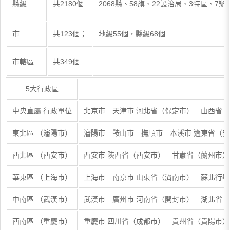
縣級
共2180個
2068縣、58旗、22設治局、3特區、7
市
共123個；
地級55個，縣級68個
市轄區
共349個
5大行政區
中央直屬 行政單位
北京市 天津市 河北省（保定市） 山西省
東北區 （瀋陽市）
瀋陽市 鞍山市 撫順市 本溪市 遼東省（
西北區 （西安市）
西安市 陝西省（西安市） 甘肅省（蘭州市
華東區 （上海市）
上海市 南京市 山東省（濟南市） 蘇北行
中南區 （武漢市）
武漢市 廣州市 河南省（開封市） 湖北省
西南區 （重慶市）
重慶市 四川省（成都市） 貴州省（貴陽市