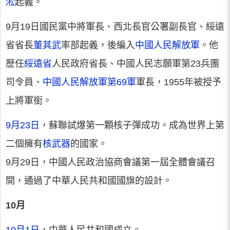
淞
起義。
9月19日國民黨中將軍長、西北長官公署副長官、綏遠
省省長
董其武
率部起義，後編入
中國人民解放軍
。他
歷任
綏遠省
人民政府省長、中國人民志願軍第23兵團
司令員、
中國人民解放軍第69軍
軍長，1955年被授予
上將軍銜。
9月23日
，蘇聯試爆第一顆核子彈成功。成為世界上第
二個擁有
核武器
的國家。
9月29日，中國人民政治協商會議第一屆全體會議召
開，通過了中華人民共和國國旗的設計。
10月