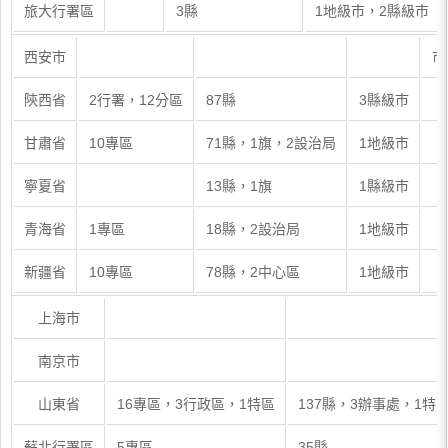
旅大行署區
3縣
1地級市，2縣級市
西安市
市
陝西省
2行署，12分區
87縣
3縣級市
甘肅省
10專區
71縣，1旗，2設治局
1地級市
寧夏省
13縣，1旗
1縣級市
青海省
1專區
18縣，2設治局
1地級市
新疆省
10專區
78縣，2中心區
1地級市
上海市
南京市
山東省
16專區，3行政區，1特區
137縣，3辦事處，1特
蘇北行署區
5專區
35縣