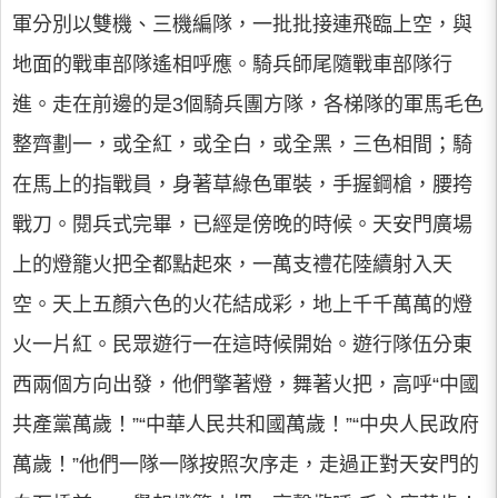
軍分別以雙機、三機編隊，一批批接連飛臨上空，與
地面的戰車部隊遙相呼應。騎兵師尾隨戰車部隊行
進。走在前邊的是3個騎兵團方隊，各梯隊的軍馬毛色
整齊劃一，或全紅，或全白，或全黑，三色相間；騎
在馬上的指戰員，身著草綠色軍裝，手握鋼槍，腰挎
戰刀。閱兵式完畢，已經是傍晚的時候。天安門廣場
上的燈籠火把全都點起來，一萬支禮花陸續射入天
空。天上五顏六色的火花結成彩，地上千千萬萬的燈
火一片紅。民眾遊行一在這時候開始。遊行隊伍分東
西兩個方向出發，他們擎著燈，舞著火把，高呼“中國
共產黨萬歲！”“中華人民共和國萬歲！”“中央人民政府
萬歲！”他們一隊一隊按照次序走，走過正對天安門的