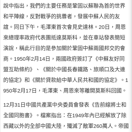
說中指出，我們的主要任務是鞏固以蘇聯為首的世界
和平陣線，反對戰爭的挑釁者，發展中蘇人民的友
誼。同日下午，毛澤東首次會見史達林。20日，周恩
來總理率政府代表團抵達莫斯科，並在車站發表簡短
演說，稱此行目的是參加關於鞏固中蘇兩國邦交的會
商。1950年2月14日，兩國政府簽訂了《中蘇友好同
盟互助條約》、《關於中國長春鐵路、旅順口及大連
的協定》和《關於貸款給中華人民共和國的協定》。1
950年2月17日，毛澤東、周恩來等離開莫斯科回國。
12月31日中國共產黨中央委員會發表《告前線將士和
全國同胞書》。檔案指出：在1949年內已經解放了除
西藏以外的全部中國大陸，殲滅了敵軍260萬人。帝國