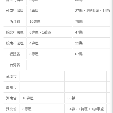
蘇南行署區
4專區
27縣，1辦事處，1軍管
浙江省
10專區
78縣
皖北行署區
6專區，1礦區
47縣
皖南行署區
4專區
22縣
福建省
8專區
67縣
台灣省
武漢市
廣州市
河南省
10專區
86縣
2
湖北省
8專區
64縣，1特區，1辦事處
2