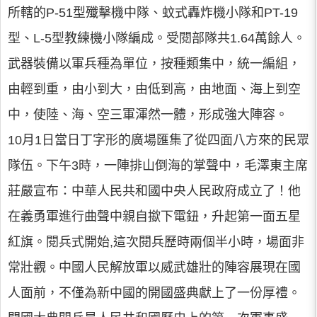
所轄的P-51型殲擊機中隊、蚊式轟炸機小隊和PT-19
型、L-5型教練機小隊編成。受閱部隊共1.64萬餘人。
武器裝備以軍兵種為單位，按種類集中，統一編組，
由輕到重，由小到大，由低到高，由地面、海上到空
中，使陸、海、空三軍渾然一體，形成強大陣容。
10月1日當日丁字形的廣場匯集了從四面八方來的民眾
隊伍。下午3時，一陣排山倒海的掌聲中，毛澤東主席
莊嚴宣布：中華人民共和國中央人民政府成立了！他
在義勇軍進行曲聲中親自撳下電鈕，升起第一面五星
紅旗。閱兵式開始,這次閱兵歷時兩個半小時，場面非
常壯觀。中國人民解放軍以威武雄壯的陣容展現在國
人面前，不僅為新中國的開國盛典獻上了一份厚禮。