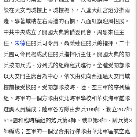
設在天安門城樓上。城樓檐下，八盞大紅宮燈分掛兩
邊。靠著城樓左右兩邊的石欄，八面紅旗迎風招展。
中共中央成立了開國大典籌備委員會，周恩來任主
任，
朱德
任閱兵司令員，聶榮臻任閱兵總指揮，二十
兵團司令員楊成武任閱兵指揮所主任。開國大典的閱
兵按閱兵式、分列式的組織程式進行。全體受閱部隊
以天安門主席台為中心，依次由東向西通過天安門城
樓前接受檢閱。受閱部隊按海、陸、空三軍的序列編
組。海軍的一個方隊由東北海軍學校和華東海軍艦隊
選調人員編成；陸軍各方隊由步兵199師、獨立207師
619團和臨時編組的炮兵第4師、戰車第3師、騎兵第3
師編成；空軍的一個混合飛行梯隊由華北軍區航空處