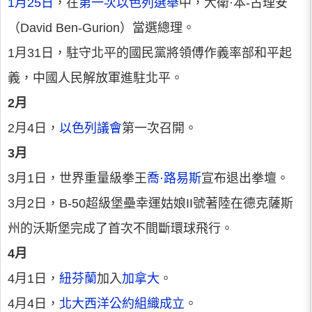
1月25日
，在
第一次以色列選舉
中，大衛·本-古理安
（David Ben-Gurion）當選總理。
1月31日，駐守北平的國民黨將領傅作義率部和平起
義，中國人民解放軍進駐北平。
2月
2月4日，
以色列議會
第一次召開。
3月
3月1日，世界重量級拳王
喬·路易斯
宣布退出拳壇。
3月2日，B-50超級堡壘幸運姑娘II號著陸在德克薩斯
州的沃斯堡完成了首次不間斷環球飛行。
4月
4月1日，
紐芬蘭
加入
加拿大
。
4月4日，
北大西洋公約組織成立
。