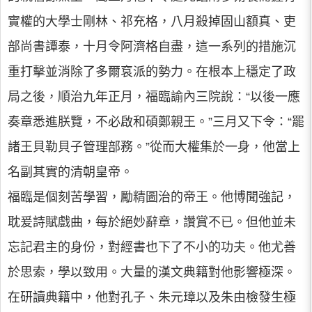
實權的大學士剛林、祁充格，八月殺掉固山額真、吏
部尚書譚泰，十月令阿濟格自盡，這一系列的措施沉
重打擊並消除了多爾袞派的勢力。在根本上穩定了政
局之後，順治九年正月，福臨諭內三院說：“以後一應
奏章悉進朕覽，不必啟和碩鄭親王。”三月又下令：“罷
諸王貝勒貝子管理部務。”從而大權集於一身，他當上
名副其實的清朝皇帝。
福臨是個刻苦學習，勵精圖治的帝王。他博聞強記，
耽爰詩賦戲曲，每於絕妙辭章，讚賞不已。但他並未
忘記君主的身份，對經書也下了不小的功夫。他尤善
於思索，學以致用。大量的漢文典籍對他影響極深。
在研讀典籍中，他對孔子、朱元璋以及朱由檢發生極