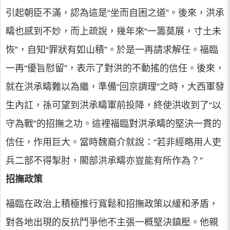
引起朝臣不滿，認為這是“坐而自困之道”。後來，洪承
疇也感到不妙，而上疏說，幾年來“一籌莫展，寸土未
恢”，自知“罪狀有如山積”。於是一再請求解任。福臨
一再“優旨慰留”，表示了對洪的不動搖的信任。後來，
就在洪承疇難以為繼，準備“回京調理”之時，大西軍發
生內訌，孫可望到洪承疇軍前投降，終使洪收到了“以
守為戰”的招撫之功。這裡福臨對洪承疇的堅決一貫的
信任，作用巨大。當時魏裔介就說：“若非經略用人吏
兵二部不得掣肘，閣部洪承疇亦豈能有所作為？”
招撫政策
福臨在政治上積極推行寬鬆和招撫政策以緩和矛盾，
對各地出現的反抗鬥爭他不主張一概堅決鎮壓。他親