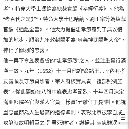
孝”，特命大學士馮銓為總裁官編《孝經衍義》。他為
“考百代之是非”，特命大學士巴哈納、劉正宗等為總裁
官編《通鑑全書》。他大力提倡忠孝節義到了無以復
加的地步。順治九年敕封關羽為“忠義神武關聖大帝”，
神化了關羽的忠義。
他一再下令旌表各省的“忠孝節烈”之人，並注重實行滿
漢一致。九年（1652）十一月他諭“命諸王宗室內有孝
友義順及守節貞烈者，宗人府核實具奏，禮部照例旌
表”。從此開始在八旗中旌表忠孝節烈。十年四月決定
滿洲部院各官與漢人官員一樣實行“離任丁憂”制。他視
盡忠盡節為人生最高的道德準則，表彰北京被李自成
Ξ
攻陷時故明朝臣之“殉君死難”者，讚揚其“幽忠難泯，