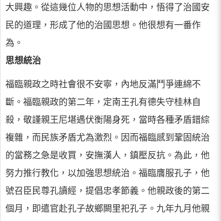
大興趣。從這幾位人物的思想活動中，悟得了治國安
民的道理，形成了他的治國思想。他很想有一番作
為。
思想統治
福臨親政之時社會很不安寧，內地反滿鬥爭連綿不
斷。福臨親政的第二年，定南王孔有德失守桂林自
殺，敬謹親王尼堪遇伏衡陽身死，當時各種矛盾錯綜
複雜，而民族矛盾尤為激烈。因而福臨感到鞏固統治
的當務之急是收買，安撫漢人，鎮壓反抗。為此，他
努力推行教化，以加強思想統治。福臨膺服孔子，他
號召臣民尊孔讀經，提倡忠孝節義。他親政後的第二
個月，即遣官赴孔子故鄉闕里祀孔子。九年九月他親