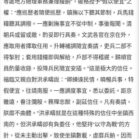
等處地方總理軍務兼理糧餉”，破格授予“假以便宜”之
權：“應巡歷者隨便巡歷，鎮撫以下聽其節制，兵馬錢
糧聽其調撥。一應剿撫事宜不從中制，事後報聞。清
朝兵或留或撤，酌妥即行具奏。文武各官在京在外，
應取用者擇取任用。升轉補調隨宜奏請，吏兵二部不
得掣肘；套用錢糧即與解給，戶部不得稽遲。歸順官
員酌量收錄，投降兵民隨宜安插。”這是極大的信任。
福臨又親自對洪承疇說：“卿練達民情，曉暢兵事，特
假便宜，往靖南服。一應調度事宜，悉以委託。距京
雖遠，眷注彌殷。務殫忠猷，副茲信任。凡有奏請，
朕靡不曲體。”洪承疇就是在這種特殊的信任中坐鎮西
南的。但洪承疇卻有負委任，他堅持“以守為戰”的方
針，從未主動出擊，致使坐鎮數載，虛靡兵餉。因而