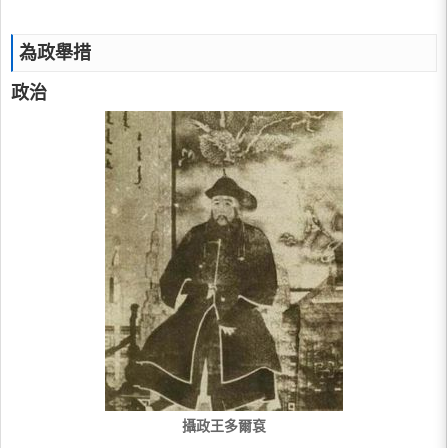
為政舉措
政治
攝政王多爾袞