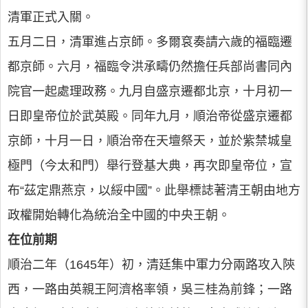
清軍正式入關。
五月二日，清軍進占京師。多爾袞奏請六歲的福臨遷
都京師。六月，福臨令洪承疇仍然擔任兵部尚書同內
院官一起處理政務。九月自盛京遷都北京，十月初一
日即皇帝位於武英殿。同年九月，順治帝從盛京遷都
京師，十月一日，順治帝在天壇祭天，並於紫禁城皇
極門（今太和門）舉行登基大典，再次即皇帝位，宣
布“茲定鼎燕京，以綏中國”。此舉標誌著清王朝由地方
政權開始轉化為統治全中國的中央王朝。
在位前期
順治二年（1645年）初，清廷集中軍力分兩路攻入陝
西，一路由英親王阿濟格率領，吳三桂為前鋒；一路