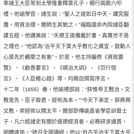
率諸王大臣等到太學隆重釋奠孔子，親行兩跪六叩
禮。他諭學官、諸生說：“聖人之道如日中天，講究服
膺，用資治理。爾師生其勉之。”福臨還命內院諸臣翻
譯五經，他讚美說：“天德王道備載於書，真萬世不易
之理也。”他認為“治平天下莫大乎教化之廣宣，鼓動人
心莫先於觀摩之有象”。於是，他主持編修《資政要
覽》、《勸善要言》、《順治大訓》、《范行恆
言》、《人臣儆心錄》等，均親自撰寫序言。
十二年（1655）春，他諭禮部說：“朕惟帝王敷治，文
教是先，臣子致君，經術為本。”“今天下漸定，朕將興
文教、崇經術以開太平，爾部即傳諭直省學臣訓督士
子，凡六經諸史有關於道德經濟者，必務研求通貫，
明體達用。”號召全國讀經。他以“自古平治天下莫大乎