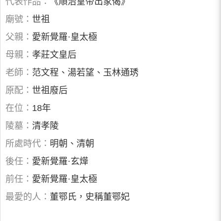
代表作品：
《順治皇帝出家偈》
廟號：
世祖
父親：
愛新覺羅·皇太極
母親：
孝莊文皇后
老師：
范文程、湯若望、玉林通琇
原配：
世祖廢后
在位：
18年
陵墓：
清孝陵
所處時代：
明朝、清朝
後任：
愛新覺羅·玄燁
前任：
愛新覺羅·皇太極
最愛的人：
董鄂氏，史稱董鄂妃