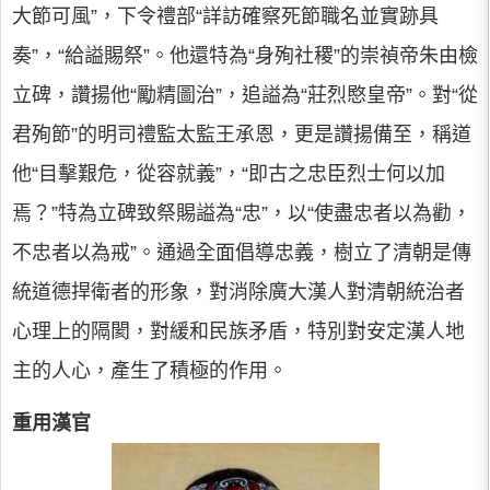
大節可風”，下令禮部“詳訪確察死節職名並實跡具
奏”，“給謚賜祭”。他還特為“身殉社稷”的崇禎帝朱由檢
立碑，讚揚他“勵精圖治”，追謚為“莊烈愍皇帝”。對“從
君殉節”的明司禮監太監王承恩，更是讚揚備至，稱道
他“目擊艱危，從容就義”，“即古之忠臣烈士何以加
焉？”特為立碑致祭賜謚為“忠”，以“使盡忠者以為勸，
不忠者以為戒”。通過全面倡導忠義，樹立了清朝是傳
統道德捍衛者的形象，對消除廣大漢人對清朝統治者
心理上的隔閡，對緩和民族矛盾，特別對安定漢人地
主的人心，產生了積極的作用。
重用漢官