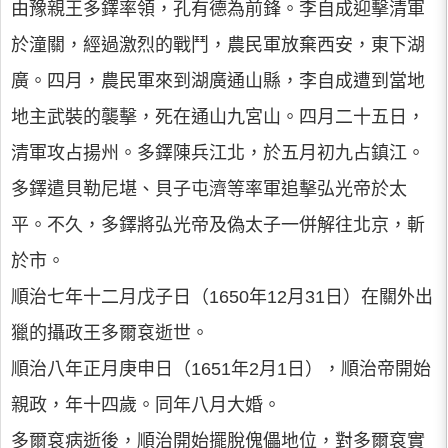
由豫親王多鐸率領，孔有德為前鋒。李自成迎擊清軍
於潼關，經過激烈的戰鬥，農民軍放棄西安，東下湖
廣。四月，農民軍來到湖廣通山縣，李自成遭到當地
地主武裝的襲擊，死在通山九宮山。四月二十五日，
清軍攻占揚州。多鐸陳兵江北，於五月初九占鎮江。
多鐸遣貝勒尼堪、貝子屯濟等率軍追擊弘光帝於太
平。不久，多鐸將弘光帝及偽太子一併解往北京，斬
於市。
順治七年十二月戊子日（1650年12月31日）在關外出
獵的攝政王多爾袞逝世。
順治八年正月庚申日（1651年2月1日），順治帝開始
親政，年十四歲。同年八月大婚。
多爾袞病逝後，順治開始擺脫傀儡地位，對多爾袞實