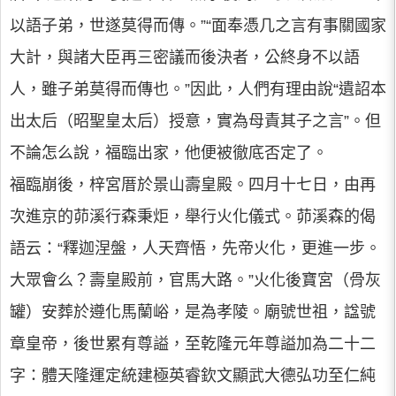
以語子弟，世遂莫得而傳。”“面奉憑几之言有事關國家
大計，與諸大臣再三密議而後決者，公終身不以語
人，雖子弟莫得而傳也。”因此，人們有理由說“遺詔本
出太后（昭聖皇太后）授意，實為母責其子之言”。但
不論怎么說，福臨出家，他便被徹底否定了。
福臨崩後，梓宮厝於景山壽皇殿。四月十七日，由再
次進京的茆溪行森秉炬，舉行火化儀式。茆溪森的偈
語云：“釋迦涅盤，人天齊悟，先帝火化，更進一步。
大眾會么？壽皇殿前，官馬大路。”火化後寶宮（骨灰
罐）安葬於遵化馬蘭峪，是為孝陵。廟號世祖，諡號
章皇帝，後世累有尊謚，至乾隆元年尊謚加為二十二
字：體天隆運定統建極英睿欽文顯武大德弘功至仁純