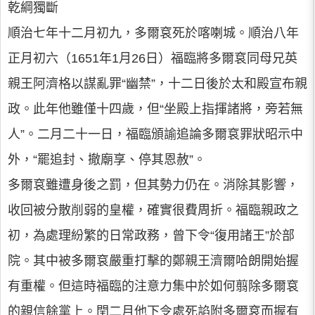
乾綱獨斷
順治七年十二月初九，多爾袞死於喀喇城。順治八年
正月初六（1651年1月26日）福臨將多爾袞同母兄英
親王阿濟格以謀亂罪“幽禁”，十二日後於太和殿宣布親
政。此年他雖僅十四歲，但“坐殿上指揮諸將，旁若無
人”。二月二十一日，福臨頒諭追論多爾袞罪狀昭示中
外，“罷追封、撤廟享、停其恩赦”。
多爾袞雖遭身後之罰，但其勢力仍在。消除其影響，
收回被分散削弱的皇權，確實很費周折。福臨親政之
初，為處理紛繁的日常政務，曾下令“復用諸王”於部
院。其中被多爾袞嚴重打擊的鄭親王濟爾哈朗開始握
有重權。但這時福臨的注意力集中於如何翦除多爾袞
的親信餘黨上。閏二月他下令處死諂附多爾袞而握有