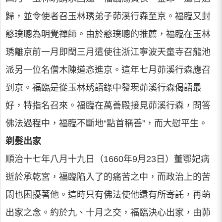
歸，並令使者召玉林琇弟子茆溪行森至京。福臨又封
憨璞聰為明覺禪師。由於憨璞聰的推薦，福臨在玉林
琇離京前一月即閏三月遣使往浙江寧波天童寺召龍池
派另一位名僧木陳道忞進京。這年七月茆溪行森應召
到京。福臨是從玉林琇語錄中發現茆溪行森偈語最
好，特指名召來。福臨在萬善殿接見茆溪行森，問答
佛法過程中，福臨不斷地“點首稱善”，而大慰平生。
剃髮出家
順治十七年八月十九日（1660年9月23日）董鄂妃病
逝於承乾宮，福臨陷入了的痛苦之中，而政治上的苦
悶也困擾著他。這時只有佛法使他還有所寄託，再萌
出家之念。約於九、十月之交，福臨決心出家，由茆