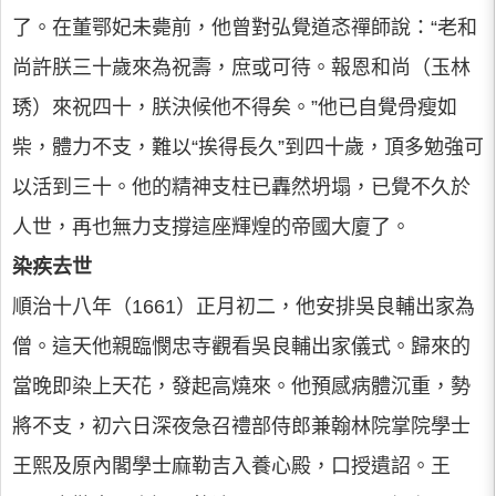
了。在董鄂妃未薨前，他曾對弘覺道忞禪師說：“老和
尚許朕三十歲來為祝壽，庶或可待。報恩和尚（玉林
琇）來祝四十，朕決候他不得矣。”他已自覺骨瘦如
柴，體力不支，難以“挨得長久”到四十歲，頂多勉強可
以活到三十。他的精神支柱已轟然坍塌，已覺不久於
人世，再也無力支撐這座輝煌的帝國大廈了。
染疾去世
順治十八年（1661）正月初二，他安排吳良輔出家為
僧。這天他親臨憫忠寺觀看吳良輔出家儀式。歸來的
當晚即染上天花，發起高燒來。他預感病體沉重，勢
將不支，初六日深夜急召禮部侍郎兼翰林院掌院學士
王熙及原內閣學士麻勒吉入養心殿，口授遺詔。王