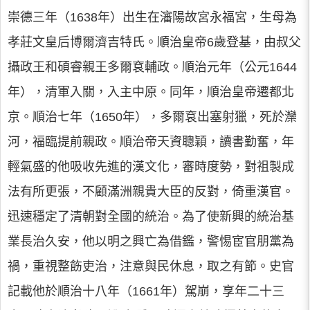
崇德三年（1638年）出生在瀋陽故宮永福宮，生母為
孝莊文皇后博爾濟吉特氏。順治皇帝6歲登基，由叔父
攝政王和碩睿親王多爾袞輔政。順治元年（公元1644
年），清軍入關，入主中原。同年，順治皇帝遷都北
京。順治七年（1650年），多爾袞出塞射獵，死於灤
河，福臨提前親政。順治帝天資聰穎，讀書勤奮，年
輕氣盛的他吸收先進的漢文化，審時度勢，對祖製成
法有所更張，不顧滿洲親貴大臣的反對，倚重漢官。
迅速穩定了清朝對全國的統治。為了使新興的統治基
業長治久安，他以明之興亡為借鑑，警惕宦官朋黨為
禍，重視整飭吏治，注意與民休息，取之有節。史官
記載他於順治十八年（1661年）駕崩，享年二十三