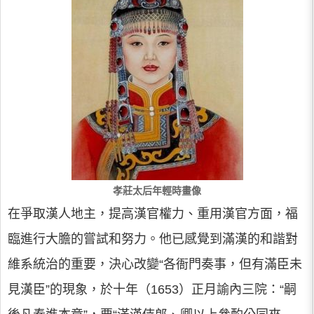
孝莊太后年輕時畫像
在爭取漢人地主，提高漢官權力、重用漢官方面，福
臨進行大膽的嘗試和努力。他已感覺到滿漢的和諧對
維系統治的重要，決心改變“各衙門奏事，但有滿臣未
見漢臣”的現象，於十年（1653）正月諭內三院：“嗣