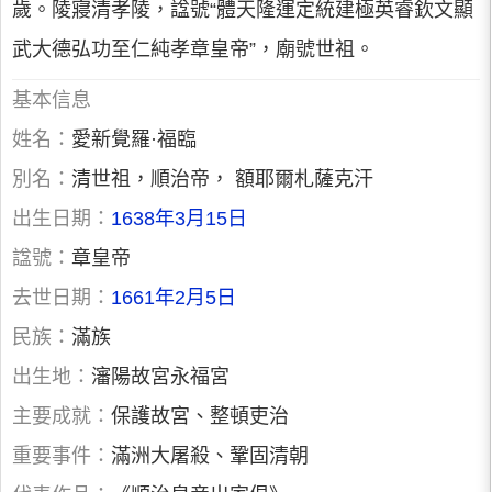
歲。陵寢清孝陵，諡號“體天隆運定統建極英睿欽文顯
武大德弘功至仁純孝章皇帝”，廟號世祖。
基本信息
姓名：
愛新覺羅·福臨
別名：
清世祖，順治帝， 額耶爾札薩克汗
出生日期：
1638年3月15日
諡號：
章皇帝
去世日期：
1661年2月5日
民族：
滿族
出生地：
瀋陽故宮永福宮
主要成就：
保護故宮、整頓吏治
重要事件：
滿洲大屠殺、鞏固清朝