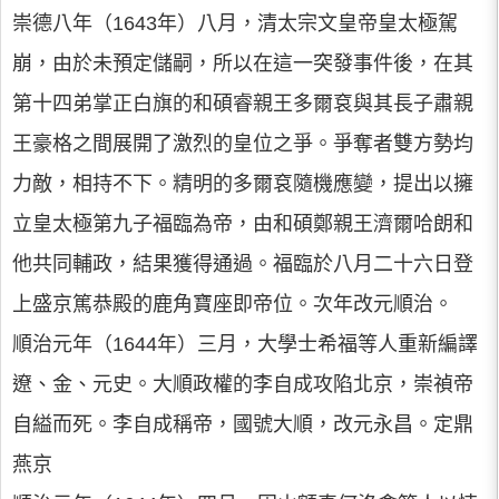
崇德八年（1643年）八月，清太宗文皇帝皇太極駕
崩，由於未預定儲嗣，所以在這一突發事件後，在其
第十四弟掌正白旗的和碩睿親王多爾袞與其長子肅親
王豪格之間展開了激烈的皇位之爭。爭奪者雙方勢均
力敵，相持不下。精明的多爾袞隨機應變，提出以擁
立皇太極第九子福臨為帝，由和碩鄭親王濟爾哈朗和
他共同輔政，結果獲得通過。福臨於八月二十六日登
上盛京篤恭殿的鹿角寶座即帝位。次年改元順治。
順治元年（1644年）三月，大學士希福等人重新編譯
遼、金、元史。大順政權的李自成攻陷北京，崇禎帝
自縊而死。李自成稱帝，國號大順，改元永昌。定鼎
燕京