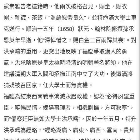
黨崇雅告老還籍時，他兩次破格召見，賜坐，賜衣
帽、靴襪、茶飯，“溫語慰勞良久”，並特命滿大學士車
克送行。順治十五年（1658）狀元、翰林院修撰孫承
恩英年早逝，他“深悼惜之，賜白金三百兩歸其喪”。對
洪承疇的重用，更突出地反映了福臨爭取漢人的勇
氣。洪承疇原是皇太極時降清的明朝著名將領，他在
建議清朝大軍入關和招撫江南中立了大功，後遭滿將
猜疑被召回京，任大學士而無實權。
福臨為結束西南戰事消滅永曆政權，認為“必得夙望重
臣，曉暢民情，練達事理者，相機剿撫，方可敉寧”，
而“偏察廷臣無如大學士洪承疇”，因於十年五月，特升
洪承疇為經略，“經略湖廣、廣東、廣西、雲南、貴州