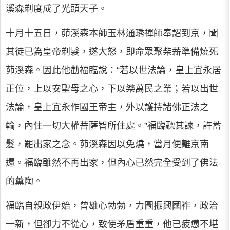
溪森剃度成了光頭天子。
十月十五日，茆溪森本師玉林通琇禪師奉詔到京，聞
其徒已為皇帝剃髮，遂大怒，即命眾聚柴薪準備燒死
茆溪森。因此他勸福臨說：“若以世法論，皇上宜永居
正位，上以安聖母之心，下以樂萬民之業；若以出世
法論，皇上宜永作國王帝主，外以護持諸佛正法之
輪，內住一切大權菩薩智所住處。”福臨聽其諫，許蓄
髮，罷出家之念。茆溪森因以免燒，當月便離京南
還。福臨雖然不再出家，但內心已然完全受到了佛法
的薰陶。
福臨自親政伊始，曾雄心勃勃，力圖振興國祚，政治
一新，但卻力不從心，致使矛盾重重，他已疲憊不堪