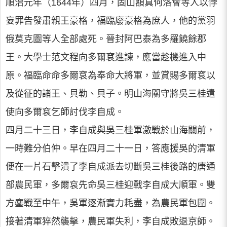
順治元年（1644年）四月，固山額真何洛會等人以悖
妄罪告發肅親王豪格，福臨廢豪格為庶人，他的黨羽
俄莫克圖等人全部處死。晉封阿巴泰為多羅饒餘郡
王。大學士范文程向多爾袞進諫，應當趁機進入中
原。福臨命命多爾袞為奉命大將軍，並賞賜多爾袞以
及從征的諸王、貝勒、貝子。明山海關守將吳三桂遣
使向多爾袞乞師討伐李自成。
四月二十三日，李自成與吳三桂軍激戰於山海關前，
一時難分伯仲。早在四月二十一日，答應援吳的清軍
便在一片石擊潰了李自成派去切斷吳三桂後路的唐通
部農民軍，多爾袞先命吳三桂迎戰李自成大順軍。雙
方鏖戰至中午，吳軍逐漸實力耗盡，為農民軍包圍。
接著清軍猝然襲擊，農民軍失利，李自成敗退京師。