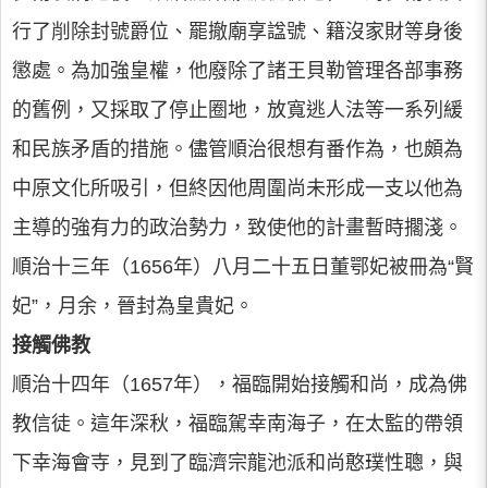
行了削除封號爵位、罷撤廟享諡號、籍沒家財等身後
懲處。為加強皇權，他廢除了諸王貝勒管理各部事務
的舊例，又採取了停止圈地，放寬逃人法等一系列緩
和民族矛盾的措施。儘管順治很想有番作為，也頗為
中原文化所吸引，但終因他周圍尚未形成一支以他為
主導的強有力的政治勢力，致使他的計畫暫時擱淺。
順治十三年（1656年）八月二十五日董鄂妃被冊為“賢
妃”，月余，晉封為皇貴妃。
接觸佛教
順治十四年（1657年），福臨開始接觸和尚，成為佛
教信徒。這年深秋，福臨駕幸南海子，在太監的帶領
下幸海會寺，見到了臨濟宗龍池派和尚憨璞性聰，與