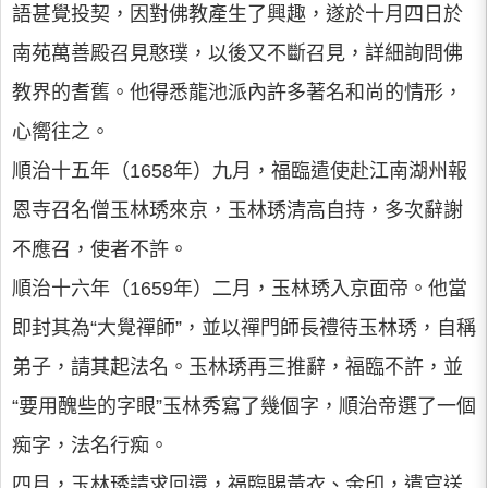
語甚覺投契，因對佛教產生了興趣，遂於十月四日於
南苑萬善殿召見憨璞，以後又不斷召見，詳細詢問佛
教界的耆舊。他得悉龍池派內許多著名和尚的情形，
心嚮往之。
順治十五年（1658年）九月，福臨遣使赴江南湖州報
恩寺召名僧玉林琇來京，玉林琇清高自持，多次辭謝
不應召，使者不許。
順治十六年（1659年）二月，玉林琇入京面帝。他當
即封其為“大覺禪師”，並以禪門師長禮待玉林琇，自稱
弟子，請其起法名。玉林琇再三推辭，福臨不許，並
“要用醜些的字眼”玉林秀寫了幾個字，順治帝選了一個
痴字，法名行痴。
四月，玉林琇請求回還，福臨賜黃衣、金印，遣官送