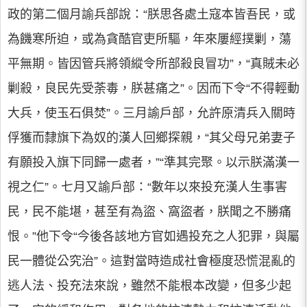
政的第二個月諭兵部說：“朕思各處土寇本皆吾民，或
為饑寒所迫，或為貪酷官吏所驅，年來屢經撲剿，蕩
平無期。皆因管兵將領縱令所部殺良冒功”，“真賊未必
剿殺，良民先受荼毒，朕甚痛之”。因而下令“不得輕動
大兵，使玉石俱焚”。三月諭戶部，允許原清兵入關時
俘獲而隸旗下為奴的漢人回鄉探親，“其父母兄弟妻子
有願投入旗下同歸一處者，”“準其完聚。以示朕滿漢一
視之仁”。七月又諭戶部：“數年以來投充漢人生事害
民，民不能堪，甚至有為盜、窩盜者，朕聞之不勝痛
恨。”他下令“今後各該地方官如遇投充之人犯罪，與屬
民一體從公究治”。這對當時造成社會極度恐慌混亂的
逃人法、投充法來說，雖然不能根本改變，但多少起