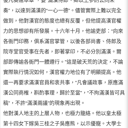
後凡奏進本章”，要“滿漢侍郎、卿以上參酌公同來
奏”，以達到滿漢的“一心一德”。儘管實際上難以完全
做到，他對漢官的態度也總有反覆，但他提高漢官權
力的思想卻有所發展。十六年十月，他諭吏部：“向來
各衙門印務，俱系滿官掌管，以後各部尚書、侍郎及
院寺堂官受事在先者，即著掌印，不必分別滿漢。爾
部即傳諭各衙門一體遵行。”這是破天荒的決定，不論
實際執行情況如何，漢官權力地位有了明顯提高。他
還一再要求滿漢官員和衷共事，“凡會議政事，原應滿
漢公同商榷，斟酌事理，歸於至當”，“不拘滿漢皆可具
稿”，不許“滿漢兩議”的現象再出現。
他對漢人地主的上層人物，也極力籠絡。他以皇太極
第十四女下嫁吳三桂之子吳應熊，以示優寵。大學士