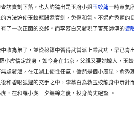
中查訪寶劍下落，也大約猜出是玉府小姐
玉蛟龍
一時意氣
擊的方法迫使玉蛟龍歸還寶劍，免傷和氣。不過俞秀蓮的
白有了一次正面的交鋒。而李慕白又發現了害死師傅的
碧
暗中收為弟子，並從秘籍中習得武當派上乘武功，早已青
”羅小虎情定終身，如今身在北京，父親又要她嫁人，玉
苦無處發泄，在江湖上使性任氣，儼然是個小魔星。俞秀
最後和碧眼狐狸的交手之中，李慕白為救玉蛟龍身中毒針
虎，在和羅小虎一夕纏綿之後，投身萬丈絕壑 。