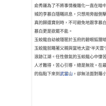
俞秀蓮為了不將事情複雜化一直在暗
城的李慕白隱瞞訊息，只想用旁敲側
真的歸還寶劍時，不可避免地跟李慕
慕白更是欲罷不能。
玉蛟龍自幼被隱匿於玉府的碧眼狐狸
玉蛟龍就瞞著父親與當地大盜“半天雲
浪跡江湖。任性傲氣的玉蛟龍心中悽
人才難得，苦心引導，總是無效。在
的指點下來到
武當山
，卻無法面對羅小