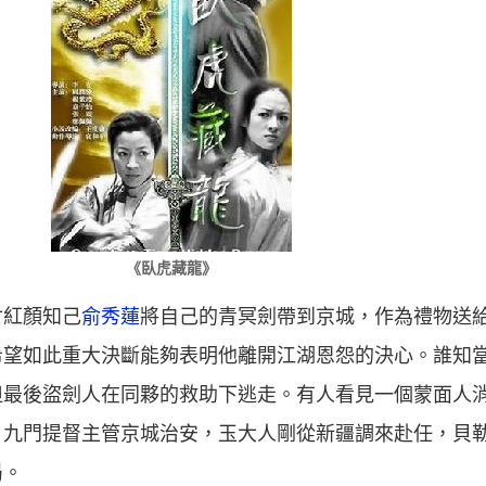
《臥虎藏龍》
付紅顏知己
俞秀蓮
將自己的青冥劍帶到京城，作為禮物送
希望如此重大決斷能夠表明他離開江湖恩怨的決心。誰知
但最後盜劍人在同夥的救助下逃走。有人看見一個蒙面人
。九門提督主管京城治安，玉大人剛從新疆調來赴任，貝
局。