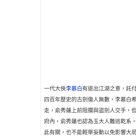
一代大俠
李慕白
有退出江湖之意，託
四百年歷史的古劍傷人無數，李慕白
走，俞秀蓮上前阻攔與盜劍人交手，
府內，俞秀蓮也認為玉大人難逃乾系
此有關，也不能輕舉妄動以免影響大