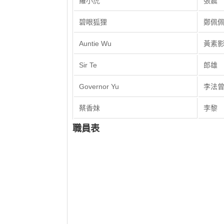
羅小虎
張震
碧眼狐狸
鄭佩
Auntie Wu
黃素
Sir Te
郎雄
Governor Yu
李法
蔡香妹
李黎
職員表