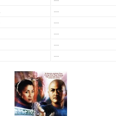
----
佩
----
影
----
----
曾
----
----