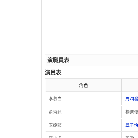
演職員表
演員表
角色
李慕白
周潤
俞秀蓮
楊紫
玉嬌龍
章子