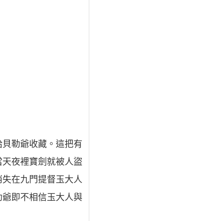
給貝勒爺收藏。這把有
當天夜裡寶劍就被人盜
消失在九門提督玉大人
勒爺即不相信玉大人與