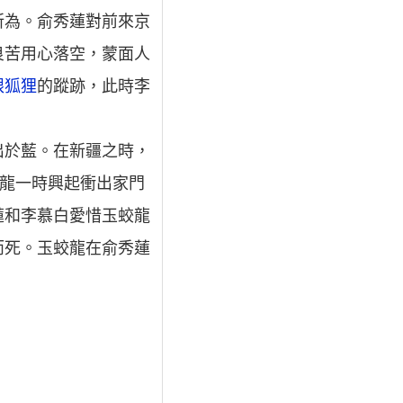
所為。俞秀蓮對前來京
良苦用心落空，蒙面人
眼狐狸
的蹤跡，此時李
出於藍。在新疆之時，
蛟龍一時興起衝出家門
蓮和李慕白愛惜玉蛟龍
而死。玉蛟龍在俞秀蓮