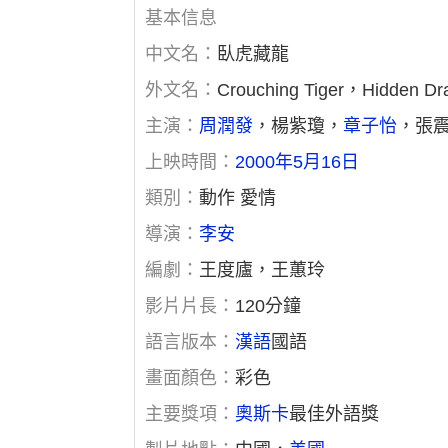
基本信息
中文名：
臥虎藏龍
外文名：
Crouching Tiger，Hidden Dr
主演：
周潤發
，楊紫瓊，
章子怡
，張
上映時間：
2000年5月16日
類別：
動作 愛情
導演：
李安
編劇：
王度廬，王蕙玲
影片片長：
120分鐘
語言版本：
漢語
國語
畫面顏色：
彩色
主要獎項：
奧斯卡
最佳外語獎