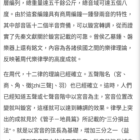
層編列，總重量達五千餘公斤，總音域可達五個八
度。由於這套編鐘具有商周編鐘一鍾發兩音的特性，
其中部音區十二個半音齊備，可以鏇宮轉調，從而證
實了先秦文獻關於鏇宮記載的可靠。曾侯乙墓鍾、磐
樂器上還有銘文，內容為各諸侯國之間的樂律理論，
反映著周代樂律學的高度成就。
在周代，十二律的理論已經確立。五聲階名（宮、
商、角、徵[zhi三聲]、羽）也已經確立。這時，人們
已經知道五聲或七聲音階中以宮音為主，宮音位置改
變就叫鏇宮，這樣就可以達到轉調的效果。律學上突
出的成就見於《管子－地員篇》所記載的“三分損益
法”。就是以宮音的弦長為基礎，增加三分之一（益