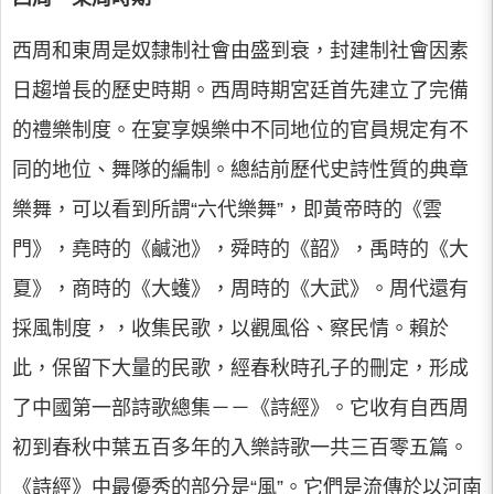
西周和東周是奴隸制社會由盛到衰，封建制社會因素
日趨增長的歷史時期。西周時期宮廷首先建立了完備
的禮樂制度。在宴享娛樂中不同地位的官員規定有不
同的地位、舞隊的編制。總結前歷代史詩性質的典章
樂舞，可以看到所謂“六代樂舞”，即黃帝時的《雲
門》，堯時的《鹹池》，舜時的《韶》，禹時的《大
夏》，商時的《大蠖》，周時的《大武》。周代還有
採風制度，，收集民歌，以觀風俗、察民情。賴於
此，保留下大量的民歌，經春秋時孔子的刪定，形成
了中國第一部詩歌總集－－《詩經》。它收有自西周
初到春秋中葉五百多年的入樂詩歌一共三百零五篇。
《詩經》中最優秀的部分是“風”。它們是流傳於以河南