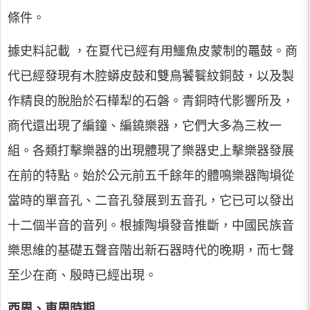
條件。
據史料記載 ，在夏代已經有用鱷魚皮蒙制的鼉鼓。商
代已經發現有木腔蟒皮鼓和雙鳥饕餮紋銅鼓，以及製
作精良的脫胎於石樺犁的石磐。青銅時代影響所及，
商代還出現了編鐘、編鐃樂器，它們大多為三枚一
組。各類打擊樂器的出現體現了樂器史上擊樂器發展
在前的特點。始於公元前五千餘年的體鳴樂器陶塤從
當時的單音孔、二音孔發展到五音孔，它已可以發出
十二個半音的音列。根據陶塤發音推斷，中國民族音
樂思維的基礎五聲音階出新石器時代的晚期，而七聲
至少在商、殷時已經出現。
西周、東周時期