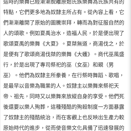
這時的樂舞已經漸漸脫離原始氏族樂舞為氏族共有的
特點，它們更多地為奴隸主所占有。從內容上看，它
們漸漸離開了原始的圖騰崇拜，轉而為對征服自然的
人的頌歌。例如夏禹治水，造福人民，於是便出現了
歌頌夏禹的樂舞《大夏》。夏桀無道，商湯伐之，於
是便有了歌頌商湯伐桀的樂舞《大蠖》。商代巫風盛
行，於是出現了專司祭祀的巫（女巫）和覡（男
巫）。他們為奴隸主所豢養，在行祭時舞蹈、歌唱，
是最早以音樂為職業的人。奴隸主以樂舞來祭祀天
帝、祖先，同時又以樂舞來放縱自身的享受。他們死
後還要以樂人殉葬，這種殘酷的殉殺制度一方面暴露
了奴隸主的殘酷統治，而在客觀上也反映出生產力較
原始時代的進步，從而使音樂文化具備了迅速發展的