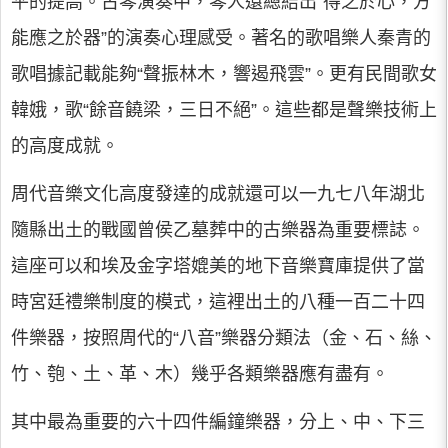
平的提高。古琴演奏中，琴人還總結出“得之於心，方
能應之於器”的演奏心理感受。著名的歌唱樂人秦青的
歌唱據記載能夠“聲振林木，響遏飛雲”。更有民間歌女
韓娥，歌“餘音饒梁，三日不絕”。這些都是聲樂技術上
的高度成就。
周代音樂文化高度發達的成就還可以一九七八年湖北
隨縣出土的戰國曾侯乙墓葬中的古樂器為重要標誌。
這座可以和埃及金字塔媲美的地下音樂寶庫提供了當
時宮廷禮樂制度的模式，這裡出土的八種一百二十四
件樂器，按照周代的“八音”樂器分類法（金、石、絲、
竹、匏、土、革、木）幾乎各類樂器應有盡有。
其中最為重要的六十四件編鐘樂器，分上、中、下三