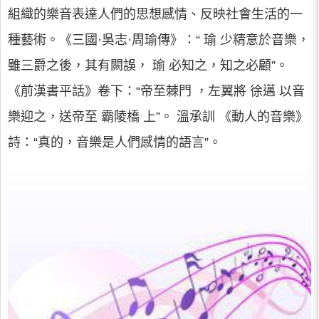
組織的樂音表達人們的思想感情、反映社會生活的一
種藝術。《三國·吳志·周瑜傳》：“ 瑜 少精意於音樂，
雖三爵之後，其有闕誤， 瑜 必知之，知之必顧”。
《前漢書平話》卷下：“帝至棘門 ，左翼將 徐邁 以音
樂迎之，送帝至 霸陵橋 上”。 溫承訓 《動人的音樂》
詩：“真的，音樂是人們感情的語言”。