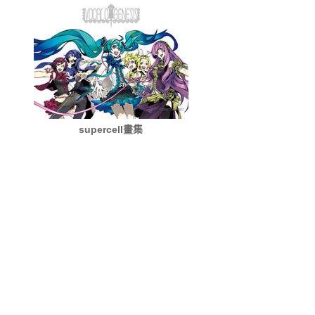
supercell畫集