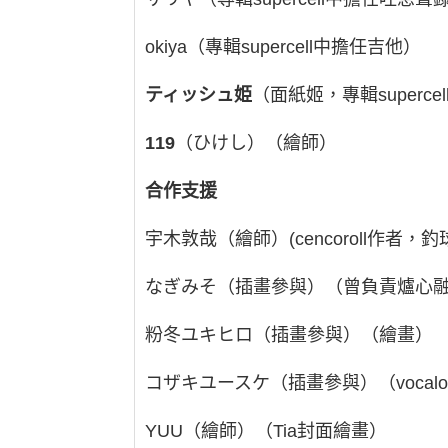
okiya（專輯supercell中擔任吉他）
ティッシュ姫
（面紙姬，專輯superce
119
（ひけし）（繪師）
合作支援
宇木敦哉（繪師）(cencoroll作者，釣
なぎみそ（插畫參與）（曾負責爐心
粉冬ユキヒロ（插畫參與）（繪畫）
コザキユースケ（插畫參與）（vocaloi
YUU（繪師）（Tia封面繪畫）