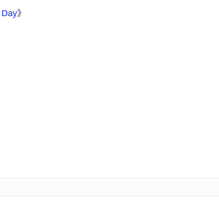
l Day
》