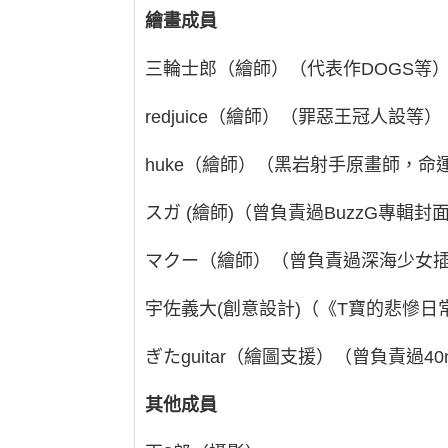
繪畫成員
三輪士郎（繪師）（代表作DOGS等
redjuice（繪師）（罪惡王冠人設等）
huke（繪師）（黑岩射手原畫師，命
スガ (繪師)（曾負責過BuzzG專輯封
マクー（繪師）（曾負責過深海少女
宇佐義大(創意設計)（《T寶的悲慘日
ぎたguitar（繪圖支援）（曾負責過4
其他成員