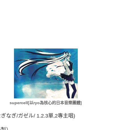
supercell[以ryo為核心的日本音樂團體]
/やなぎなぎ/ガゼル/ 1.2.3單,2專主唱)
錄製）