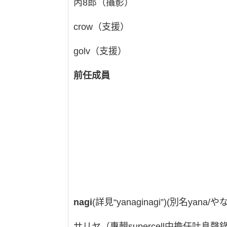
丙8郎（攝影）
crow（支援）
golv（支援）
前任成員
nagi
(詳見“yanaginagi”)(別名yana
サリヤ（專輯supercell中擔任吐息聲