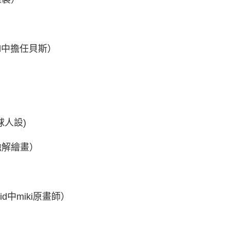
ll中擔任貝斯）
球人設)
融解繪畫）
d中miki原畫師）