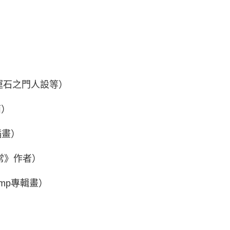
）
運石之門人設等）
面）
插畫）
常》作者）
0mp專輯畫）