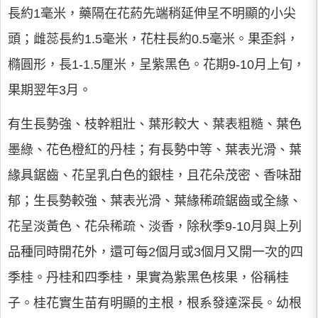
長約1毫米，藥隔在花葯先端稍延伸呈不明顯的小尖
頭；雌蕊長約1.5毫米，花柱長約0.5毫米。果歪斜，
橢圓形，長1-1.5厘米，呈紫黑色。花期9-10月上旬，
果期翌年3月。
有生長勢強、枝幹粗壯、葉形較大、葉表粗糙、葉色
墨綠、花色橙紅的丹桂；有長勢中等、葉表光滑、葉
緣具鋸齒、花呈乳白色的銀桂，且花朵茂密、香味甜
郁；生長勢較強、葉表光滑、葉緣稀疏鋸齒或全緣、
花呈淡黃色、花朵稀疏、淡香，除秋季9-10月與上列
品種同時開花外，還可每2個月或3個月又開一次的四
季桂。丹桂和四季桂，果實為紫黑色核果，俗稱桂
子。桂花實生苗有明顯的主根，根系發達深長。幼根