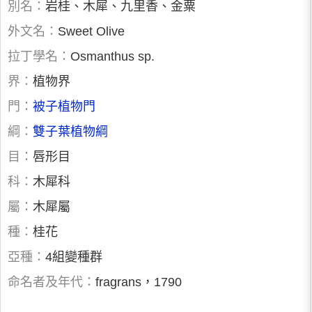
別名：
岩桂、木犀、九里香、金粟
外文名：
Sweet Olive
拉丁學名：
Osmanthus sp.
界：
植物界
門：
被子植物門
綱：
雙子葉植物綱
目：
唇形目
科：
木犀科
屬：
木犀屬
種：
桂花
亞種：
4組變種群
命名者及年代：
fragrans，1790