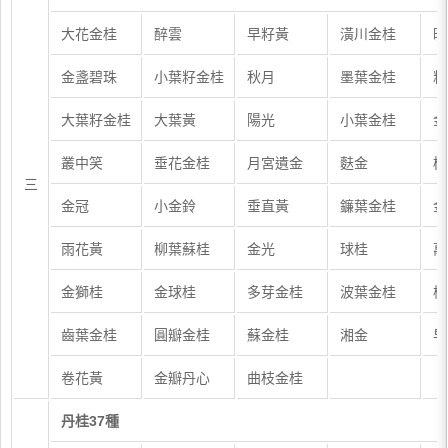
大花金桂
醉雲
早籽黃
潢川金桂
晚
金盞碧珠
小葉籽金桂
秋月
墨葉金桂
籽
大葉籽金桂
大葉黃
陽光
小葉金桂
金
叢中笑
垂花金桂
月宮遺金
麩金
桃
三
金冠
小金鈴
垂直黃
鐮葉金桂
金
雨花黃
柳葉蘇桂
金光
球桂
萬
金獅桂
金球桂
多芽金桂
波葉金桂
橙
齒葉金桂
圓瓣金桂
蘇金桂
湘金
早
卷花黃
金瓣丹心
曲枝金桂
丹桂37種