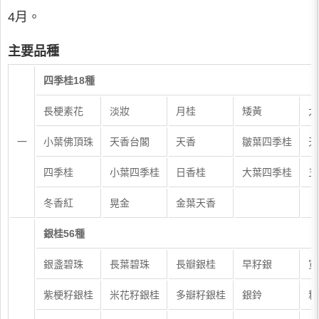
4月。
主要品種
四季桂18種
長梗素花
淡妝
月桂
矮黃
大
一
小葉佛頂珠
天香台閣
天香
皺葉四季桂
天
四季桂
小葉四季桂
日香桂
大葉四季桂
五
冬香紅
晃金
金葉天香
銀桂56種
銀盞碧珠
長葉碧珠
長瓣銀桂
早籽銀
寬
紫梗籽銀桂
米花籽銀桂
多瓣籽銀桂
銀鈴
籽