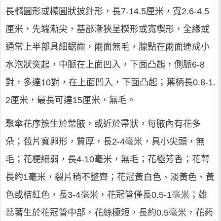
長橢圓形或橢圓狀披針形，長7-14.5厘米，寬2.6-4.5
厘米，先端漸尖，基部漸狹呈楔形或寬楔形，全緣或
通常上半部具細鋸齒，兩面無毛，腺點在兩面連成小
水泡狀突起，中脈在上面凹入，下面凸起，側脈6-8
對，多達10對，在上面凹入，下面凸起；葉柄長0.8-1.
2厘米，最長可達15厘米，無毛。
聚傘花序簇生於葉腋，或近於帚狀，每腋內有花多
朵；苞片寬卵形，質厚，長2-4毫米，具小尖頭，無
毛；花梗細弱，長4-10毫米，無毛；花極芳香；花萼
長約1毫米，裂片稍不整齊；花冠黃白色、淡黃色、黃
色或桔紅色，長3-4毫米，花冠管僅長0.5-1毫米；雄
蕊著生於花冠管中部，花絲極短，長約0.5毫米，花葯