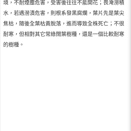
境，不耐煙塵危害，受害後往往不能開花；畏淹澇積
水，若遇澇漬危害，則根系發黑腐爛，葉片先是葉尖
焦枯，隨後全葉枯黃脫落，進而導致全株死亡；不很
耐寒，但相對其它常綠闊葉樹種，還是一個比較耐寒
的樹種。