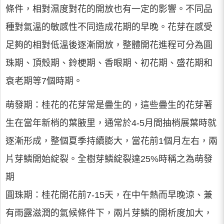
條件，相對濕度對花的開放也有一定的影響。不同品
種對氣溫的敏感性不同造成花期的早晚。花芽在感受
足夠的相對低溫後逐漸開放，整體開花進程可分為圓
珠期、頂殼期、鈴梗期、香眼期、初花期、盛花期和
衰老期等7個時期。
萌發期：桂花的花芽常是疊生的，這些疊生的花芽著
生在當年新梢的葉腋里，通常於4-5月間抽梢展葉時就
逐漸形成，整個夏季持續膨大，當花前1個月左右，兩
片芽鱗開始綻裂。全樹芽鱗綻裂達25%時稱之為萌發
期
圓珠期：桂花開花前7-15天，在中午熱而早晚涼、兼
有雨露滋潤的氣候條件下，兩片芽鱗的開析度加大，