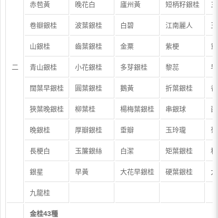
赤苞黃
晚花白
廬州黃
短柄籽銀桂
三
卷瓣銀桂
波葉銀桂
白碧
江南麗人
玉
山銀桂
齒葉銀桂
金粟
紫梗
垂
二
青山銀桂
小花銀桂
多芽銀桂
黎蕊
早
闊葉早銀桂
圓葉銀桂
鵝黃
折葉銀桂
香
狹葉晚銀桂
柳葉桂
楊梅葉銀桂
串銀球
西
晚銀桂
厚瓣銀桂
垂瓣
玉玲瓏
菊
長梗白
玉簾銀絲
白潔
矩葉銀桂
秋
銀星
早黃
大花早銀桂
硬葉銀桂
大
九龍桂
金桂43種