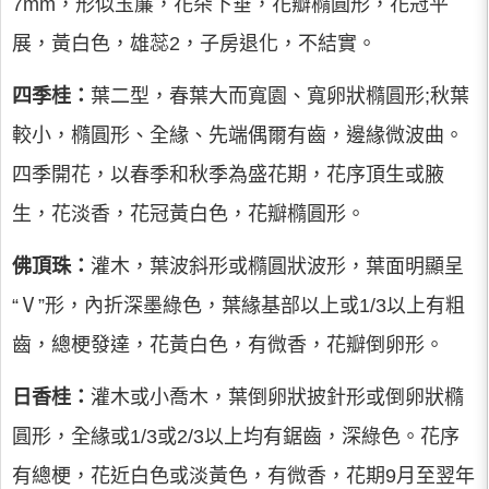
7mm，形似玉簾，花朵下垂，花瓣橢圓形，花冠平
展，黃白色，雄蕊2，子房退化，不結實。
四季桂：
葉二型，春葉大而寬園、寬卵狀橢圓形;秋葉
較小，橢圓形、全緣、先端偶爾有齒，邊緣微波曲。
四季開花，以春季和秋季為盛花期，花序頂生或腋
生，花淡香，花冠黃白色，花瓣橢圓形。
佛頂珠：
灌木，葉波斜形或橢圓狀波形，葉面明顯呈
“Ⅴ”形，內折深墨綠色，葉緣基部以上或1/3以上有粗
齒，總梗發達，花黃白色，有微香，花瓣倒卵形。
日香桂：
灌木或小喬木，葉倒卵狀披針形或倒卵狀橢
圓形，全緣或1/3或2/3以上均有鋸齒，深綠色。花序
有總梗，花近白色或淡黃色，有微香，花期9月至翌年