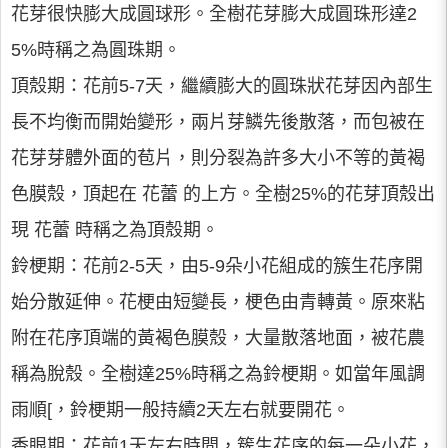
花芽很快膨大成圓球形。全樹花芽膨大成圓珠形達2
5%時稱之為圓珠期。
頂殼期：花前5-7天，繼續膨大的圓珠狀花芽因內部生
長不均衡而開始變形，兩片芽鱗先後散落，而包被在
花芽芽體外面的苞片，則分裂為許多大小不等的黃褐
色膜殼，頂起在 花蕾 的上方。全樹25%的花芽頂殼出
現 花蕾 時稱之為頂殼期。
鈴梗期：花前2-5天，由5-9朵小花組成的簇生花序開
始分散延伸。花梗由短變長，梗色由青轉黃。原來粘
附在花序頂端的黃褐色膜殼，大量散落地面，被花農
稱為脫殼。全樹達25%時稱之為鈴梗期。如當年風調
雨順[，鈴梗期一般持續2天左右就要開花。
香眼期：花前1天左右時間，簇生花序的每一朵小花，