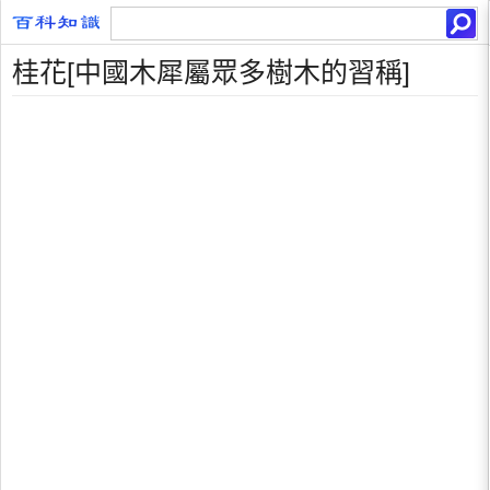
桂花[中國木犀屬眾多樹木的習稱]