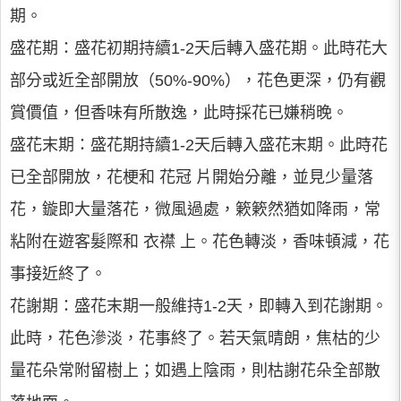
期。
盛花期：盛花初期持續1-2天后轉入盛花期。此時花大
部分或近全部開放（50%-90%），花色更深，仍有觀
賞價值，但香味有所散逸，此時採花已嫌稍晚。
盛花末期：盛花期持續1-2天后轉入盛花末期。此時花
已全部開放，花梗和 花冠 片開始分離，並見少量落
花，鏇即大量落花，微風過處，簌簌然猶如降雨，常
粘附在遊客髮際和 衣襟 上。花色轉淡，香味頓減，花
事接近終了。
花謝期：盛花末期一般維持1-2天，即轉入到花謝期。
此時，花色滲淡，花事終了。若天氣晴朗，焦枯的少
量花朵常附留樹上；如遇上陰雨，則枯謝花朵全部散