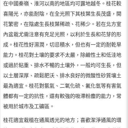
在中國秦嶺、淮河以南的地區均可露地越冬。桂花較
喜陽光，亦能耐陰，在全光照下其枝葉生長茂盛，開
花繁密，在陰處生長枝葉稀疏、花稀少。若在北方室
內盆栽尤需注意有充足光照，以利於生長和花芽的形
成。桂花性好濕潤，切忌積水，但也有一定的耐乾旱
能力。桂花對土壤的要求不太嚴，除鹼性土和低洼地
或過於粘重、排水不暢的土壤外，一般均可生長，但
以土層深厚、疏鬆肥沃、排水良好的微酸性砂質壤土
最為適宜。桂花對氯氣、二氧化硫、氟化氫等有害氣
體都有一定的抗性，還有較強的吸滯粉塵的能力，常
被用於城市及工礦區。
桂花適宜栽植在通風透光的地方；喜歡潔淨通風的環