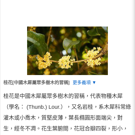
桂花[中國木犀屬眾多樹木的習稱]
更多義項 ▼
桂花是中國木犀屬眾多樹木的習稱，代表物種木犀
（學名： (Thunb.) Lour.），又名岩桂，系木犀科常綠
灌木或小喬木，質堅皮薄，葉長橢圓形面端尖，對
生，經冬不凋。花生葉腑間，花冠合瓣四裂，形小，