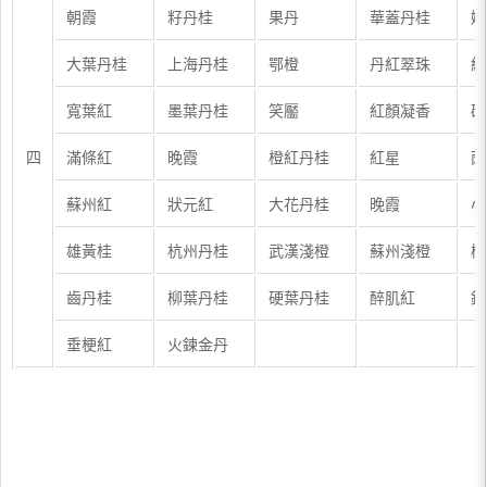
朝霞
籽丹桂
果丹
華蓋丹桂
嬌
大葉丹桂
上海丹桂
鄂橙
丹紅翠珠
紅
寬葉紅
墨葉丹桂
笑靨
紅顏凝香
硃
四
滿條紅
晚霞
橙紅丹桂
紅星
雨
蘇州紅
狀元紅
大花丹桂
晚霞
小
雄黃桂
杭州丹桂
武漢淺橙
蘇州淺橙
柳
齒丹桂
柳葉丹桂
硬葉丹桂
醉肌紅
鎘
垂梗紅
火鍊金丹