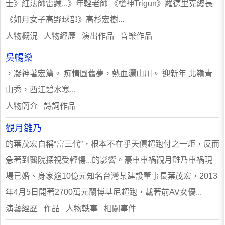
士》紅法師雷藏...》年輕老師 《槍神Trigun》羅德里克總長
《如月女子高野球部》高杉宏樹...
人物概況 人物經歷 演出作品 音樂作品
吳暢燊
，凝神著宏篇。 痴情圓舊夢，熱血灑山川。 迎新年 北嶺青
山秀，西江碧水寒...
人物簡介 詩詞作品
觀月雛乃
的葉茂宏自稱“富三代”，根本不在乎天價超跑付之一炬，反而
急著到醫院探視受輕傷...的影響。豪車車禍觀月雛乃車禍現
場已婚、身家逾10億元知名台灣某建設董事長葉茂宏，2013
年4月5日開著2700萬元蘭博基尼超跑，載著前AV女優...
演藝經歷 作品 人物軼事 相關事件