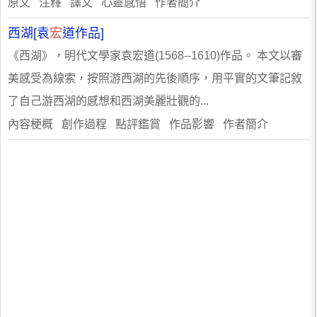
原文 注釋 譯文 心靈感悟 作者簡介
西湖[袁
宏
道作品]
《西湖》，明代文學家袁宏道(1568--1610)作品。 本文以審
美感受為線索，按照游西湖的先後順序，用平實的文筆記敘
了自己游西湖的感想和西湖美麗壯觀的...
內容梗概 創作過程 點評鑑賞 作品影響 作者簡介