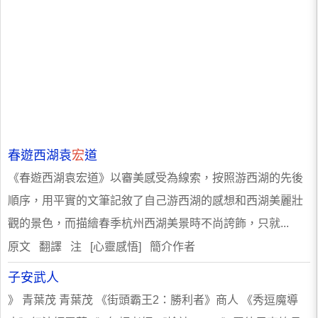
春遊西湖袁
宏
道
《春遊西湖袁宏道》以審美感受為線索，按照游西湖的先後
順序，用平實的文筆記敘了自己游西湖的感想和西湖美麗壯
觀的景色，而描繪春季杭州西湖美景時不尚誇飾，只就...
原文 翻譯 注 [心靈感悟] 簡介作者
子安武人
》 青葉茂 青葉茂 《街頭霸王2：勝利者》商人 《秀逗魔導