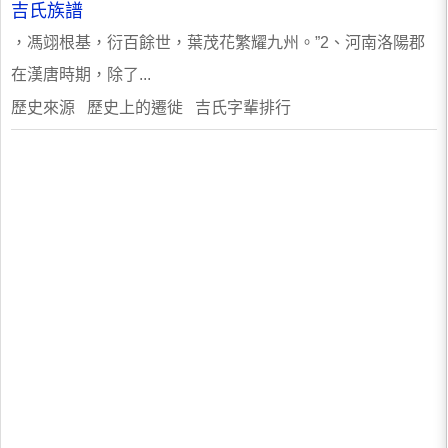
吉氏族譜
，馮翊根基，衍百餘世，葉茂花繁耀九州。”2、河南洛陽郡
在漢唐時期，除了...
歷史來源 歷史上的遷徙 吉氏字輩排行