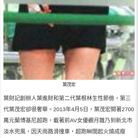
葉茂宏
葉財記創辦人葉進財和第二代葉根林生性節儉，第三
代葉茂宏卻很奢華。2013年4月5日，葉茂宏開著2700
萬元蘭博基尼超跑，載著前AV女優觀月雛乃到新北市
淡水兜風，因天雨路滑撞車，超跑瞬間起火燒成廢