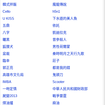
韓式拌飯
魔龍傳說
Cello
h5n1
U KISS
下水道的美人魚
五鼎
依託
八字
凱迪拉克
曬黑
曾參殺人
狐狸犬
男性荷爾蒙
盆栽
秦時明月之天行九歌
臨幸
莊子
郭正亮
都是我的錯
高雄市文化局
鬼頭刀
IMBA
Scooter
一吻定情
中華人民共和國財政部
屍變2013
戰爭雷霆
煤油爐
麻油