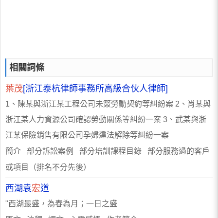
相關詞條
葉茂
[浙江泰杭律師事務所高級合伙人律師]
1、陳某與浙江某工程公司未簽勞動契約等糾紛案 2、肖某與
浙江某人力資源公司確認勞動關係等糾紛一案 3、武某與浙
江某保險銷售有限公司孕婦違法解除等糾紛一案
簡介 部分訴訟案例 部分培訓課程目錄 部分服務過的客戶
或項目（排名不分先後）
西湖袁
宏
道
"西湖最盛，為春為月；一日之盛