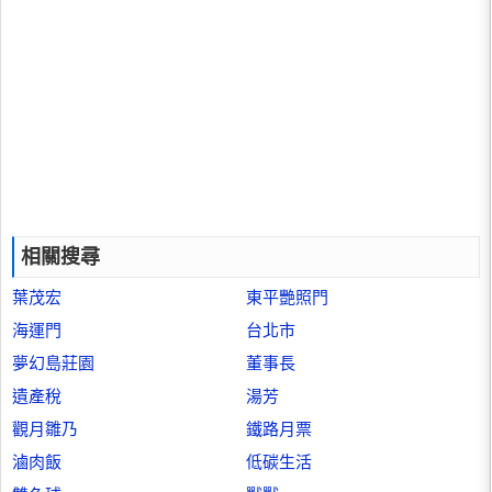
相關搜尋
葉茂宏
東平艷照門
海運門
台北市
夢幻島莊園
董事長
遺產稅
湯芳
觀月雛乃
鐵路月票
滷肉飯
低碳生活