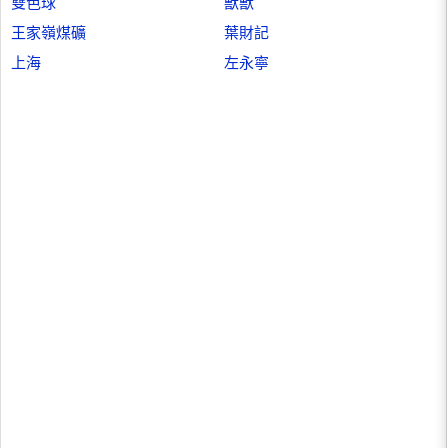
雙色球
獸獸
王家嶺煤礦
葉財記
上海
左永寧