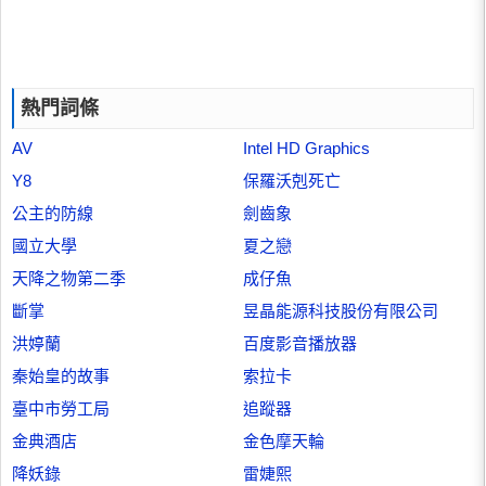
熱門詞條
AV
Intel HD Graphics
Y8
保羅沃剋死亡
公主的防線
劍齒象
國立大學
夏之戀
天降之物第二季
成仔魚
斷掌
昱晶能源科技股份有限公司
洪婷蘭
百度影音播放器
秦始皇的故事
索拉卡
臺中市勞工局
追蹤器
金典酒店
金色摩天輪
降妖錄
雷婕熙