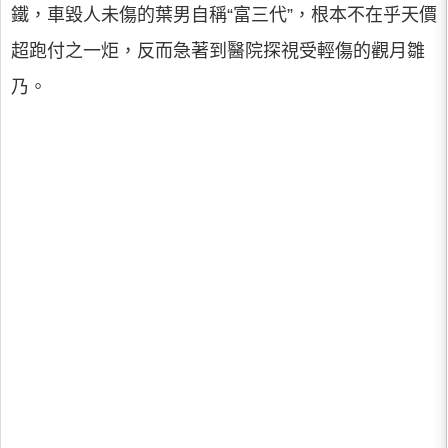
鐵，車毀人未傷的葉男自稱“富三代”，根本不在乎天價
超跑付之一炬，反而急著到醫院探視受輕傷的觀月雛
乃。