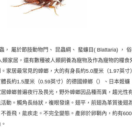
屬於節肢動物門、 昆蟲綱、 蜚蠊目( Blattaria) ，
人類家居，還有數種被人類飼養為寵物及作為寵物的糧食
家居最常見的蟑螂，大的有身長約5.0厘米（1.97英
長約1.5厘米（0.59英寸）的德國蟑螂（）、日本姬
居蟑螂普遍夜行及畏光，野外蟑螂因品種而異，趨光性有
能活動。觸角長絲狀，複眼發達。翅平，前翅為革質後翅
不善飛，能疾走。不完全變態。產卵於卵鞘內，約有600
內。