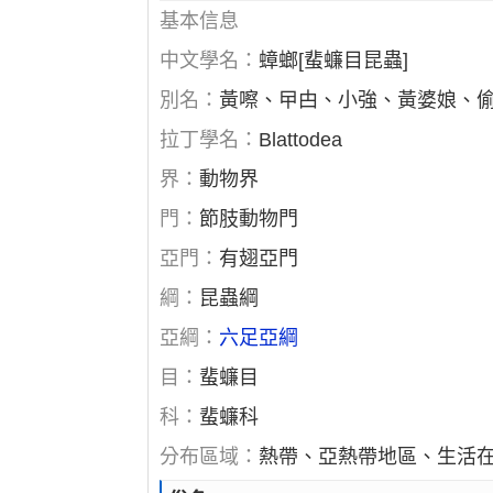
基本信息
中文學名：
蟑螂[蜚蠊目昆蟲]
別名：
黃嚓、曱甴、小強、黃婆娘、
拉丁學名：
Blattodea
界：
動物界
門：
節肢動物門
亞門：
有翅亞門
綱：
昆蟲綱
亞綱：
六足亞綱
目：
蜚蠊目
科：
蜚蠊科
分布區域：
熱帶、亞熱帶地區、生活