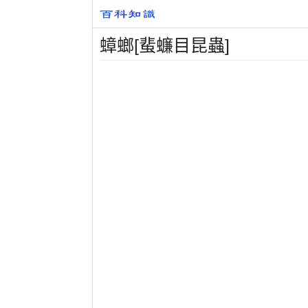
蟑螂[蜚蠊目昆蟲]