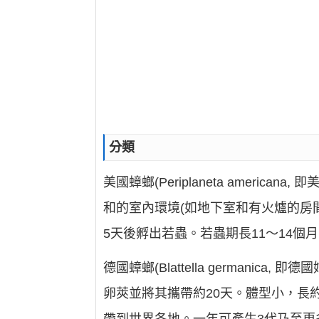
分類
美國蟑螂(Periplaneta ameri
和的室內環境(如地下室和有火爐的房間
5天後孵出若蟲。若蟲期長11～14
德國蟑螂(Blattella german
卵莢並將其攜帶約20天。體型小，長約