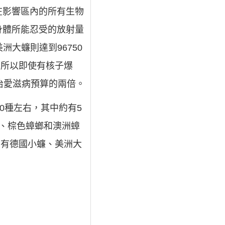
在影響區內的所有生物
身體所能忍受的放射量
美洲大蠊則達到96750
rem）所以即使有核子爆
治愛滋病預算的兩倍。
0種左右，其中約有5
、棕色蟑螂和澳洲蟑
的有德國小蠊、美洲大