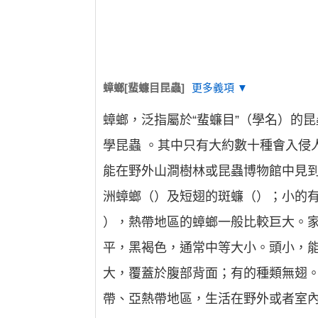
蟑螂[蜚蠊目昆蟲]
更多義項 ▼
蟑螂，泛指屬於“蜚蠊目”（學名）的昆蟲， 
學昆蟲 。其中只有大約數十種會入侵
能在野外山澗樹林或昆蟲博物館中見到。
洲蟑螂（）及短翅的斑蠊（）；小的有體
），熱帶地區的蟑螂一般比較巨大。家
平，黑褐色，通常中等大小。頭小，
大，覆蓋於腹部背面；有的種類無翅。
帶、亞熱帶地區，生活在野外或者室