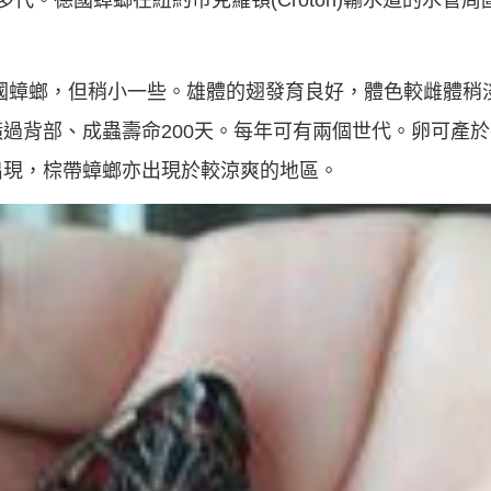
代。德國蟑螂在紐約市克羅頓(Croton)輸水道的水管
tilium)似德國蟑螂，但稍小一些。雄體的翅發育良好，體色較雌
過背部、成蟲壽命200天。每年可有兩個世代。卵可產
出現，棕帶蟑螂亦出現於較涼爽的地區。