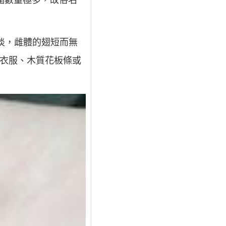
周圍數量極多，故俗名
體稍淡，雌體的翅短而無
於衣服、木質花板條或