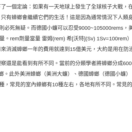
下了一個定論：如果有一天地球上發生了全球核子大戰，
，只有蟑螂會繼續它們的生活！這是因為通常情況下人類
s則必死無疑。而德國小蠊可以忍受9000~105000rems，
。rem劑量當量 雷姆(rem) 希[沃特](Sv) 1Sv=100
來消滅蟑螂一年的費用就達到15億美元，大約是用在防
察還是能看到有所不同。當前的分類學者將蟑螂分成600
蟑螂。此外美洲蟑螂（美洲大蠊）、德國蟑螂（德國小蠊）
餘種，常見的室內蟑螂有10種左右，各地有所不同。常見