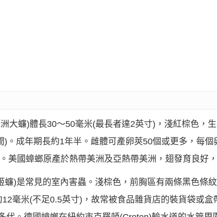
cana, 即美洲大蠊)體長30～50毫米(最長者達2英寸)，淺紅
)。成年期長約1年半。雌體可產卵莢50個或更多，每個
個月。美國蟑螂原產於熱帶美洲及亞熱帶美洲，翅發育良好
ica, 即德國姬蠊)是常見的室內害蟲。淺棕色，前胸區有兩條黑色
12毫米(不足0.5英寸)，故常被食品雜貨店的裝貨袋或