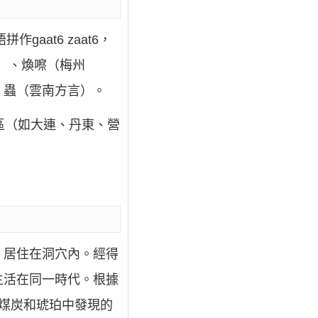
aat6 zaat6，
話）、煥嚓（梅州
）蟲（雲南方言）。
區（如大連、丹東、營
，居住在洞穴內。經得
生活在同一時代。根據
煤炭和琥珀中發現的