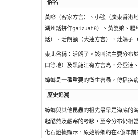
俗名
黃嚓（客家方言）、小強（廣東香港地區）
潮州話拼作ga1zuah8）、黃婆娘
話）、活朗額（大連方言），灶媽子（
東北俗稱：活朗子。該叫法主要分布於
口等地）及黑龍江有方言島，分登連
蟑螂是一種重要的衛生害蟲，傳播疾
歷史追溯
蟑螂與其他昆蟲的祖先最早是海底的
起酷熱及嚴寒的考驗，至今分布仍相
化石證據顯示，原始蟑螂約在4億年