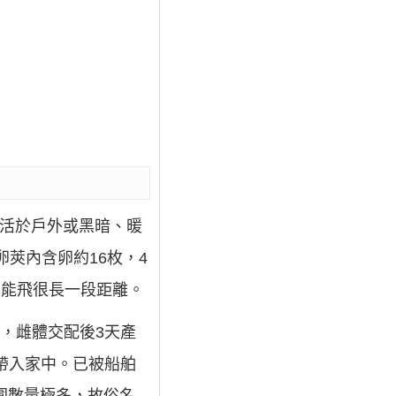
棕色，生活於戶外或黑暗、暖
卵莢內含卵約16枚，4
，能飛很長一段距離。
條紋，雌體交配後3天產
盒帶入家中。已被船舶