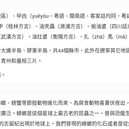
、曱甴（yuēyóu，粵語、閩南語、客家話均同，粵語拼作g
、騷甲（桂林方言）、油夾蟲（漵浦方言）、偷油婆（四川
武漢方言），油灶婆（衡陽方言），扎（zhā）馬（mā
大連半島、膠東半島，共44個縣市，此外在遼寧其它地
、青州和蓋桓三片。
病。
海蠍、螃蟹等節肢動物進化而來，為腐食動物喜晝伏夜出
當廣泛。蟑螂是這個星球上最古老的昆蟲之一，曾與恐龍
前的志留紀出現於地球上。我們發現的蟑螂的化石或者是從