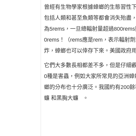
曾經有生物學家根據蟑螂的生態習性
包括人類和甚至魚類等都會消失殆盡
為5rems，一旦總輻射量超過800rem
0rems！（rems應是rem，表示輻射劑量
炸，蟑螂也可以倖存下來。美國政府用
它們大多數長相都差不多，但是仔細觀
0種是害蟲，例如大家所常見的亞洲
螂的分布也十分廣泛。我國約有200
蠊 和黑胸大蠊 。