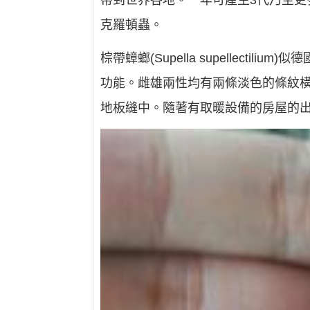
帶到世界各地。一年可產生3代乃至更多
克羅頓蟲。
棕帶蟑螂(Supella supellec
功能。雌雄兩性均有兩條淡色的條紋橫
地板縫中。隨著有取暖設備的房屋的