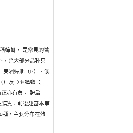
 俗稱蟑螂， 是常見的醫
外，絕大部分品種只
寸）美洲蟑螂（P）、澳
蠊（）及亞洲蟑螂（
正亦有負。 體扁
為膜質，前後翅基本等
0種，主要分布在熱