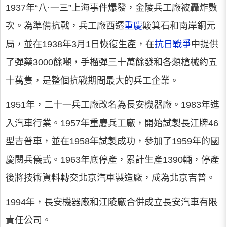
1937年“八·一三”上海事件爆發，金陵兵工廠被轟炸數
次。為準備抗戰，兵工廠西遷
重慶
簸箕石和南岸銅元
局，並在1938年3月1日恢復生產，在
抗日戰爭
中提供
了彈藥3000餘噸，手榴彈三十萬餘發和各類槍械約五
十萬隻，是整個抗戰期間最大的兵工企業。
1951年，二十一兵工廠改名為長安機器廠。1983年進
入汽車行業。1957年重慶兵工廠，開始試製長江牌46
型吉普車，並在1958年試製成功，參加了1959年的國
慶閱兵儀式。1963年底停產，累計生產1390輛，停產
後將技術資料轉交北京汽車製造廠，成為北京吉普。
1994年，長安機器廠和江陵廠合併成立長安汽車有限
責任公司。