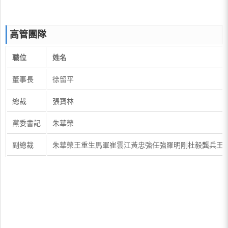
高管團隊
​職位
姓名​
​董事長
​徐留平
​總裁
​張寶林
黨委書記​
朱華榮​
​副總裁
​朱華榮王重生馬軍崔雲江黃忠強任強羅明剛杜毅龔兵王