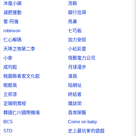
沐嵐小鎮
洗鞋
減肥運動
銀行信貸
雷·阿倫
鳥巢
robinson
七巧板
仁心解碼
加力安奴
天降之物第二季
小松彩夏
小麥
怪獸電力公司
成均館
月球漫步
桃園縣客家文化館
演員
眼壓高
短網址
立邦漆
終結者
足陽明胃經
雜誌架
韓國仁川國際機場
首席御醫
BCS
Come on baby
STD
史上最坑爹的遊戲