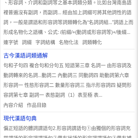
、形容詞、介詞和副詞等之基本詞類分類。比如台灣南島語
裡普遍沒有副詞，而副詞... 經由加上詞綴可將其他詞性的語
詞，一般是謂語和形容詞等詞類轉化為“名詞詞組...”詞語上而
形成名物化之語構、公式: /前綴/+(動詞或形容詞等)+/後綴...
連字號 詞綴 字詞結構 名物化法 詞類轉化
古今漢語詞類通解
句和子句四 複合句和分句五 短語第三章 名詞一 由形容詞及
動詞轉來的名詞...動詞二 內動詞三 同動詞四 助動詞第六章
形容詞一 性態形容詞二 數量形容詞三 指示形容詞四 疑問形
容詞第七章 副詞一 表態副詞（1）表至極 表...
內容介紹 作品目錄
現代漢語句典
偏正短語的體詞謂語句2.形容詞謂語句①由獨個的形容詞充