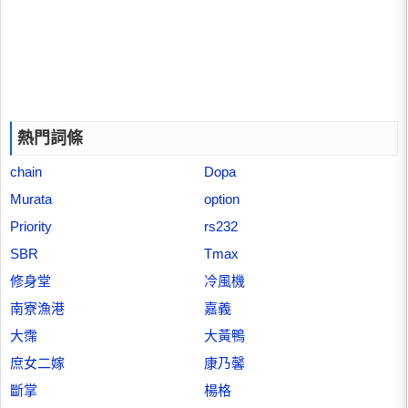
熱門詞條
chain
Dopa
Murata
option
Priority
rs232
SBR
Tmax
修身堂
冷風機
南寮漁港
嘉義
大霈
大黃鴨
庶女二嫁
康乃馨
斷掌
楊格