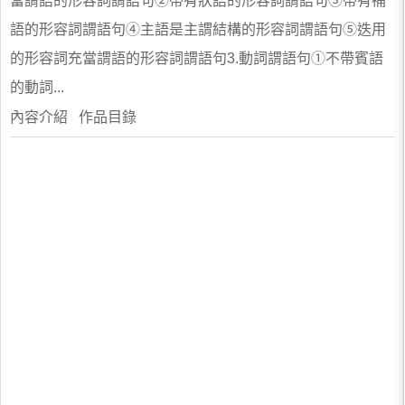
當謂語的形容詞謂語句②帶有狀語的形容詞謂語句③帶有補
語的形容詞謂語句④主語是主謂結構的形容詞謂語句⑤迭用
的形容詞充當謂語的形容詞謂語句3.動詞謂語句①不帶賓語
的動詞...
內容介紹 作品目錄