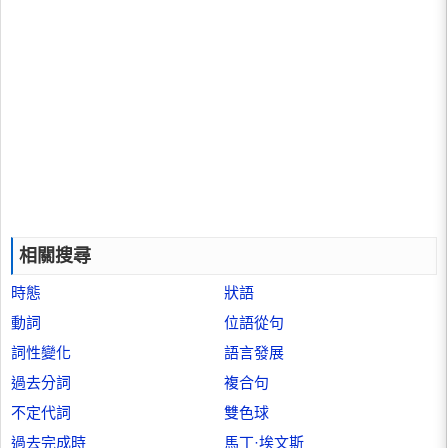
相關搜尋
時態
狀語
動詞
位語從句
詞性變化
語言發展
過去分詞
複合句
不定代詞
雙色球
過去完成時
馬丁·埃文斯