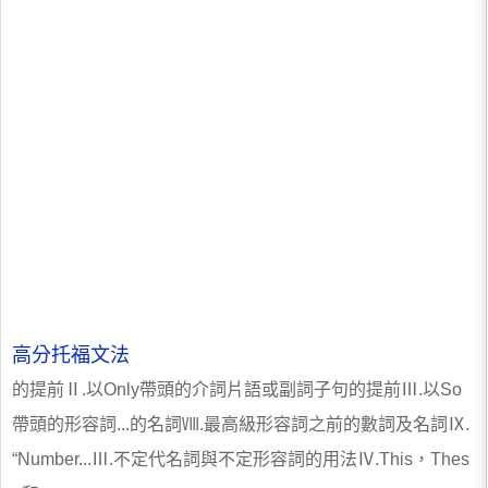
高分托福文法
的提前Ⅱ.以Only帶頭的介詞片語或副詞子句的提前Ⅲ.以So
帶頭的形容詞...的名詞Ⅷ.最高級形容詞之前的數詞及名詞Ⅸ.
“Number...Ⅲ.不定代名詞與不定形容詞的用法Ⅳ.This，Thes