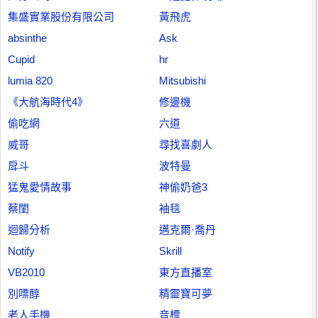
集盛實業股份有限公司
黃飛虎
absinthe
Ask
Cupid
hr
lumia 820
Mitsubishi
《大航海時代4》
修邊機
偷吃網
六道
威哥
尋找喜劇人
戽斗
波特曼
猛鬼愛情故事
神偷奶爸3
蔡閨
袖毯
迴歸分析
邁克爾·喬丹
Notify
Skrill
VB2010
東方直播室
別嘌醇
精靈寶可夢
老人手機
音標