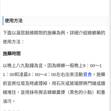
使用方法
下面以滬昆殺蟑餌劑的施藥為例，詳細介紹蟑螂藥的
使用方法：
施藥時間
以晚上八九點鐘為宜，因為蟑螂一般晚上9：00～1
1：00和凌晨3：00～4：00左右出來活動
覓食
。施藥
前宜將垃圾及時處理掉，用石灰或玻璃膠將門縫或牆
縫堵住，並用抹布擦去蟑螂糞便（黑色的小點）和重
油污。