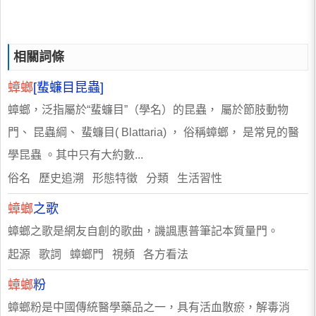
相關詞條
蟑螂
[蜚蠊目昆蟲]
蟑螂，泛指屬於“蜚蠊目”（學名）的昆蟲， 屬於節肢動物
門、 昆蟲綱、 蜚蠊目( Blattaria) ， 俗稱蟑螂， 是常見的醫
學昆蟲 。其中只有大約數...
俗名 歷史追溯 形態特徵 分類 生活習性
蟑螂
之歌
蟑螂之歌是網友自創的歌曲，譏諷惠普筆記本質量門。
起源 歌詞 蟑螂門 視頻 各方看法
蟑螂
粉
蟑螂粉是中國傳統醫學藥品之一，具有活血散瘀，解毒消