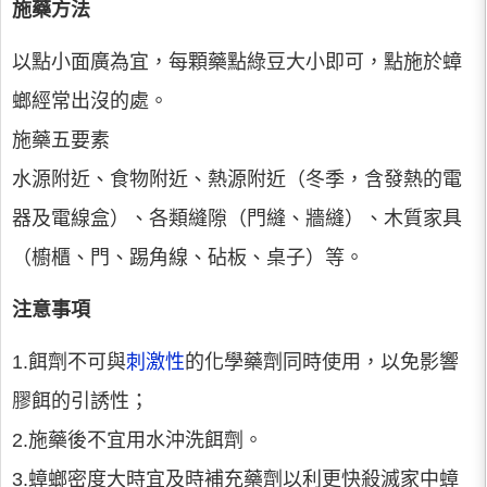
施藥方法
以點小面廣為宜，每顆藥點綠豆大小即可，點施於蟑
螂經常出沒的處。
施藥五要素
水源附近、食物附近、熱源附近（冬季，含發熱的電
器及電線盒）、各類縫隙（門縫、牆縫）、木質家具
（櫥櫃、門、踢角線、砧板、桌子）等。
注意事項
1.餌劑不可與
刺激性
的化學藥劑同時使用，以免影響
膠餌的引誘性；
2.施藥後不宜用水沖洗餌劑。
3.蟑螂密度大時宜及時補充藥劑以利更快殺滅家中蟑