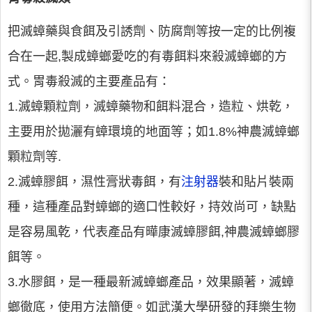
把滅蟑藥與食餌及引誘劑、防腐劑等按一定的比例複
合在一起,製成蟑螂愛吃的有毒餌料來殺滅蟑螂的方
式。胃毒殺滅的主要產品有：
1.滅蟑顆粒劑，滅蟑藥物和餌料混合，造粒、烘乾，
主要用於拋灑有蟑環境的地面等；如1.8%神農滅蟑螂
顆粒劑等.
2.滅蟑膠餌，濕性膏狀毒餌，有
注射器
裝和貼片裝兩
種，這種產品對蟑螂的適口性較好，持效尚可，缺點
是容易風乾，代表產品有曄康滅蟑膠餌,神農滅蟑螂膠
餌等。
3.水膠餌，是一種最新滅蟑螂產品，效果顯著，滅蟑
螂徹底，使用方法簡便。如武漢大學研發的拜樂生物