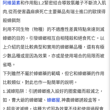
阿維菌素
和作用點1,2緊密結合導致氯離子不斷流入肌
肉,從而使害蟲麻痹死亡主要藥品有瑞士進口的歐撲得
殺蟑餌劑
利用不同生物（物種）的不適應性差異特點來達到滅
蟑螂的目的，引發蟑螂相互自相殘殺和絕食死亡。以
上介紹的是比較典型和實用的蟑螂藥品種，還有有極
少數品種或是因為效果，亦或是使用場合的局限而被
省略。
下列雖然不屬於蟑螂藥的範疇，但它和蟑螂藥的作用
比較類似，對此也作一點簡單的說明。
1.滅蟑陷阱：引誘蟑螂進入設好的圈套繼而殺滅之，
如，曹大爺的蟑螂罐、
蟑螂屋
,神農蟑螂誘殺盒等。
2.超音波滅蟑，這種方式因為效果不佳和使用過程會