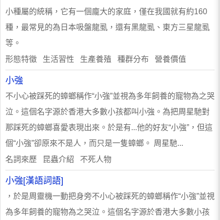
小種屬的統稱，它有一個龐大的家庭，僅在我國就有約160
種，最常見的為日本吸盤龍虱，還有黑龍虱、東方三星龍虱
等。
形態特徵 生活習性 生產養殖 種群分布 營養價值
小強
不小心被踩死的蟑螂稱作“小強”並視為多年飼養的寵物為之哭
泣。這個名字源於香港大多數小孩都叫小強。為把周星馳對
那踩死的蟑螂喜愛表現出來。於是有...他的好友“小強”，但這
個“小強”卻原來不是人，而只是一隻蟑螂。 周星馳...
名詞來歷 昆蟲介紹 不死人物
小強[漢語詞語]
，於是周靈機一動把身旁不小心被踩死的蟑螂稱作“小強”並視
為多年飼養的寵物為之哭泣。這個名字源於香港大多數小孩