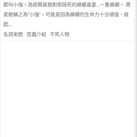
都叫小強。為把周星馳對那踩死的蟑螂喜愛...一隻蟑螂。 周
星馳稱之為“小強”，可能是因為蟑螂的生命力十分頑強，故
起...
名詞來歷 昆蟲介紹 不死人物