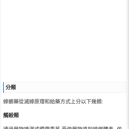
分類
蟑螂藥從滅蟑原理和給藥方式上分以下幾類:
觸殺類