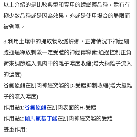
以上介紹的是比較典型和實用的蟑螂藥品種，還有有
極少數品種或是因為效果，亦或是使用場合的局限而
被省略。
3.利用土壤中的提取物殺滅蟑螂，正常情況下神經細
胞通過釋放刺激一定受體的神經傳導素:通過控制正負
荷來調節進入肌肉中的離子濃度收縮(增大鈉離子流入
的濃度)
谷氨酸酯在肌肉神經突觸的D-受體抑制收縮(增大氯離
子的流入濃度)
作用點1:
谷氨酸酯
在肌肉表面的H-受體
作用點2:
伽馬氨基丁酸
在肌肉神經突觸的受體
雙重作用: