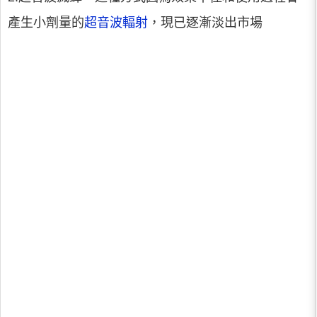
產生小劑量的
超音波
輻射
，現已逐漸淡出市場