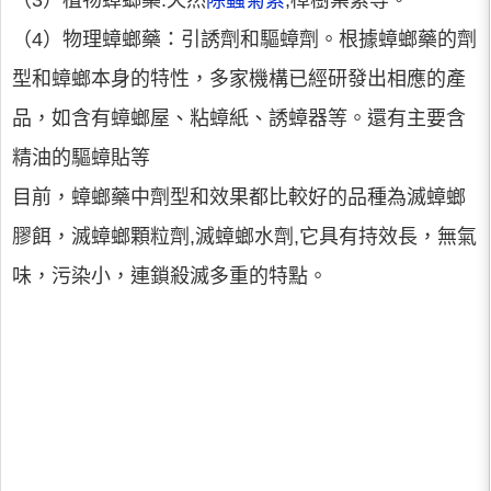
（3）植物蟑螂藥:天然
除蟲菊素
,樟樹葉素等。
（4）物理蟑螂藥：引誘劑和驅蟑劑。根據蟑螂藥的劑
型和蟑螂本身的特性，多家機構已經研發出相應的產
品，如含有蟑螂屋、粘蟑紙、誘蟑器等。還有主要含
精油的驅蟑貼等
目前，蟑螂藥中劑型和效果都比較好的品種為滅蟑螂
膠餌，滅蟑螂顆粒劑,滅蟑螂水劑,它具有持效長，無氣
味，污染小，連鎖殺滅多重的特點。