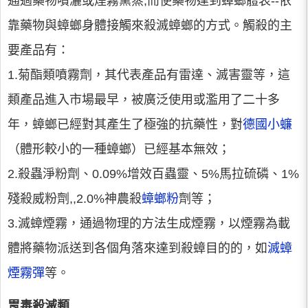
通過藥物噴灑或煙霧熏蒸,而使藥物達到蟑螂體表--依
靠藥物與蟑螂身體接觸來殺滅蟑螂的方式。觸殺的主
要產品有：
1.菊酯類噴霧劑，其代表產品有雷達、滅害靈等，這
類產品進入市場最早，被廣泛使用或濫用了二十多
年，蟑螂已經對其產生了極強的抗藥性，對
德國小蠊
（體形較小的一種蟑螂）已經基本無效；
2.殺蟲淨粉劑、0.09%增效百蟲靈、5%馬拉硫磷、1%
殘殺威粉劑,,2.0%神農殺
蟑螂粉
劑等；
3.滅蟑煙霧，通過物理的方法生成煙霧，以煙霧為載
體將藥物派送到各個角落來達到殺蟑目的的，如
滅蟑
煙霧彈
等。
胃毒殺滅類