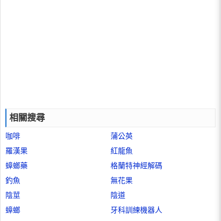
相關搜尋
咖啡
蒲公英
羅漢果
紅龍魚
蟑螂藥
格蘭特神經解碼
釣魚
無花果
陰莖
陰道
蟑螂
牙科訓練機器人