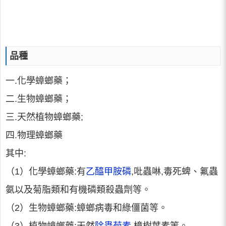
品種
一.化學蟑螂藥；
二.生物蟑螂藥；
三.天然植物蟑螂藥;
四.物理蟑螂藥
其中:
（1）化學蟑螂藥:有
乙醯甲胺磷
,吡蟲啉,毒死蜱、氟蟲
氨以及菊脂類和有機磷類殺蟲劑等。
（2）生物蟑螂藥:蟑螂病毒和綠僵菌等。