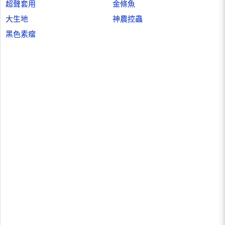
超聲套用
金條魚
大生地
神農控蟲
黑色素瘤