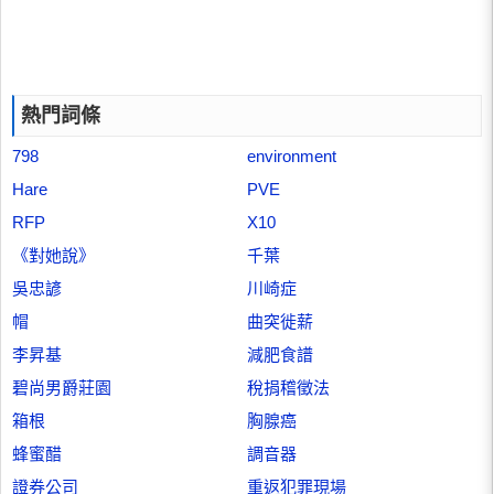
熱門詞條
798
environment
Hare
PVE
RFP
X10
《對她說》
千葉
吳忠諺
川崎症
帽
曲突徙薪
李昇基
減肥食譜
碧尚男爵莊園
稅捐稽徵法
箱根
胸腺癌
蜂蜜醋
調音器
證券公司
重返犯罪現場