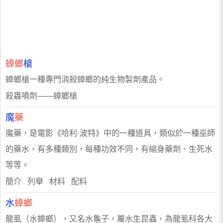
蟑螂
槍
蟑螂槍一種專門消殺蟑螂的純生物製劑產品。
殺蟲噴劑——蟑螂槍
魔
藥
魔藥，是電影《哈利·波特》中的一種道具，類似於一種巫師
的藥水，有多種類別，每種功效不同，有縮身藥劑、生死水
等等。
簡介 列舉 材料 配料
水
蟑螂
龍虱（水蟑螂），又名水龜子，屬水生昆蟲，為龍虱科各大