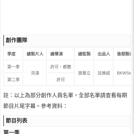
創作團隊
季度
總製片人
總導演
總監製
出品人
後期製作
第一季
許可、都艷
洪濤
張華立
呂煥斌
BKWStud
第二季
許可
註：以上為部分創作人員名單，全部名單請查看每期
節目片尾字幕。參考資料：
節目列表
第一季