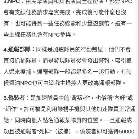
3.NPC：
由民眾演員和知名演員全程扮演，部分NPC
會有支線任務請求嘉賓完成，完成後可能什麼也沒
有，也可能得到一些任務線索和少量遊戲幣。還有一
些主線任務也會有NPC參與。
4.通報部隊：
同樣是加速隊員的行動剋星，他們不會
直接抓捕隊員，而是發現隊員後會發出警報，吸引獵
人過來搜捕。通報部隊一般都是多名一起行動，有時
候醬油NPC也可由遊戲主操控人更改為通報部隊。
5.偽裝者：
是加速隊員中的“背叛者”，也俗稱“內奸”或
“細作”。許可權是利用樂視手機與其他加速隊員正常通
話，同時向獵人點名通報某隊員的位置。一旦通報成
功且被通報者“死掉”（被捕），偽裝者即可獲得50000