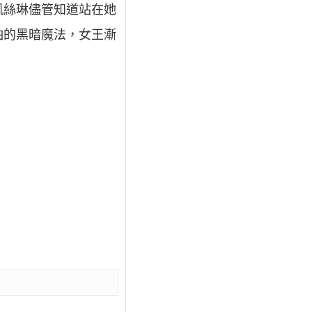
凱絲琳儘管知道站在她
怕的黑暗魔法，女王漸