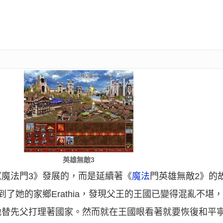
英雄無敵3
魔法門3》發展的，而是延續著《
魔法
門英雄無敵2》的
了她的家鄉Erathia，發現父王的王國已變得混亂不堪
地替先父打理著國家。然而就在王國眼看著就要恢復和平