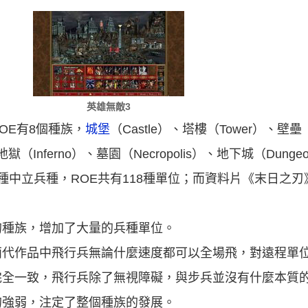
英雄無敵3
OE有8個種族，
城堡
（Castle）、塔樓（Tower）、壁壘
）、地獄（Inferno）、墓園（Necropolis）、地下城（Du
種中立兵種，ROE共有118種單位；而資料片《末日之
的種族，增加了大量的兵種單位。
兩代作品中飛行兵無論什麼速度都可以全場飛，對遠程單
全一致，飛行兵除了無視障礙，與步兵並沒有什麼本質的
的強弱，注定了整個種族的發展。