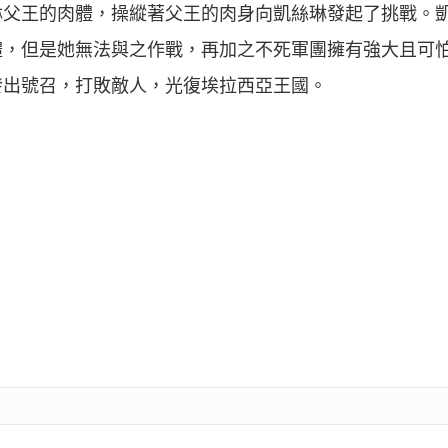
琳父王的肉體，操縱著父王的肉身向凱絲琳發起了挑戰。
體，但是她無法與之作戰，再加之不死軍團擁有強大且可
發出號召，打敗敵人，光復埃拉西亞王國。