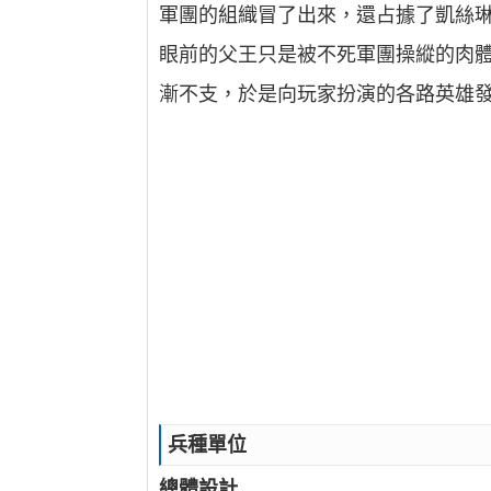
軍團的組織冒了出來，還占據了凱絲
眼前的父王只是被不死軍團操縱的肉
漸不支，於是向玩家扮演的各路英雄
兵種單位
總體設計