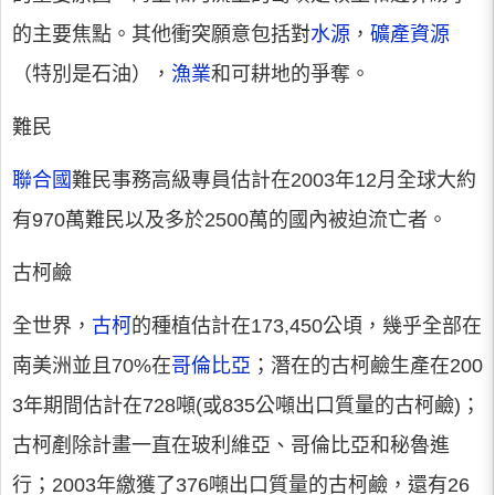
的主要焦點。其他衝突願意包括對
水源
，
礦產資源
（特別是石油），
漁業
和可耕地的爭奪。
難民
聯合國
難民事務高級專員估計在2003年12月全球大約
有970萬難民以及多於2500萬的國內被迫流亡者。
古柯鹼
全世界，
古柯
的種植估計在173,450公頃，幾乎全部在
南美洲並且70%在
哥倫比亞
；潛在的古柯鹼生產在200
3年期間估計在728噸(或835公噸出口質量的古柯鹼)；
古柯剷除計畫一直在玻利維亞、哥倫比亞和秘魯進
行；2003年繳獲了376噸出口質量的古柯鹼，還有26