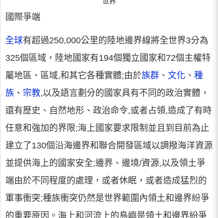
世界
國際爭端
全球
有超過250,000公里的陸地邊界線將全世界3分為
325個區域，陸地國家有194個獨立國家和72個主權特
屬地區、區域,和其它各種實體;由於
族群
、
文化
、
種
族
、
宗教
,以及語言劃分的國家具有不同的政治實體，
還有歷史、自然地形、政治命令,或者占領,造成了有時
任意和強加的界限;海上國家要求限制並且到目前為止
建立了130個沿海邊界和聯合開發區域以調撥海洋資源
並提供海上的國家安全;邊界、邊境/資源,以及領土爭
端由於不同程度的處理，或者休眠，或者造成猛烈的
軍事衝突;種族衝突仍然是世界範圍內領土和邊界紛爭
的重要原因。海上和河流上的島嶼是領土和邊界紛爭