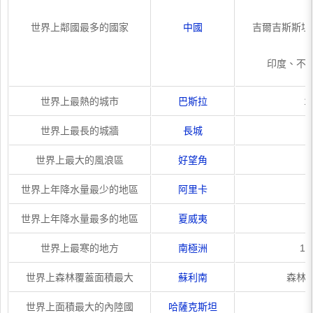
世界上鄰國最多的國家
中國
吉爾吉斯斯坦
印度、不
世界上最熱的城市
巴斯拉
1
世界上最長的城牆
長城
世界上最大的風浪區
好望角
世界上年降水量最少的地區
阿里卡
世界上年降水量最多的地區
夏威夷
世界上最寒的地方
南極洲
19
世界上森林覆蓋面積最大
蘇利南
森林
世界上面積最大的內陸國
哈薩克斯坦