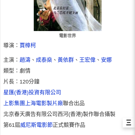
電影世界
導演：
賈樟柯
主演：
趙濤
、
成泰燊
、
黃依群
、
王宏偉
、
安娜
類型：劇情
片長：120分鐘
星匯(香港)投資有限公司
上影集團上海電影製片廠
聯合出品
北京春天廣告有限公司西河(香港)製作聯合攝製
Ξ
第61屆
威尼斯電影節
正式競賽作品