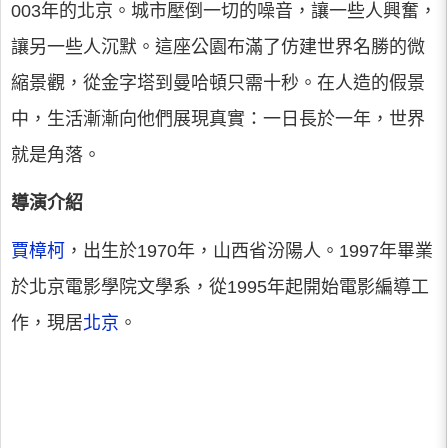
003年的北京。城市壓倒一切的噪音，讓一些人興奮，
讓另一些人沉默。這座公園布滿了仿建世界名勝的微
縮景觀，從金字塔到曼哈頓只需十秒。在人造的假景
中，生活漸漸向他們展現真實：一日長於一年，世界
就是角落。
導演介紹
賈樟柯
，出生於1970年，山西省汾陽人。1997年畢業
於北京電影學院文學系，從1995年起開始電影編導工
作，現居
北京
。