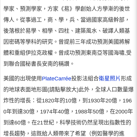
學家、預測學家，方家《易》學創始人方學漸的後世
傳人。從事過工，商、學，兵、當過國家高級幹部，
後落根於易學、相學、四柱、建築風水、破譯人類基
因密碼等學科的研究。曾提前三年成功預測美國將解
體和重組伊拉克政權。曾成功預測東南亞等國海嘯,受
到聯合國秘書長安南的稱讚。
美國的出現使用
PlateCarrée
投影法組合
衛星照片
形成
的地球表面地形圖(請點擊放大)此外，全球人口數量爆
炸性的增長：從1820年的10億，到1930年20億，196
0年到達30億，1974年40億，1988年50億，在2000年
到達60億。在21世紀，科學技術仍然呈現出指數性的
增長趨勢，這既給人類帶來了希望（例如醫學的進