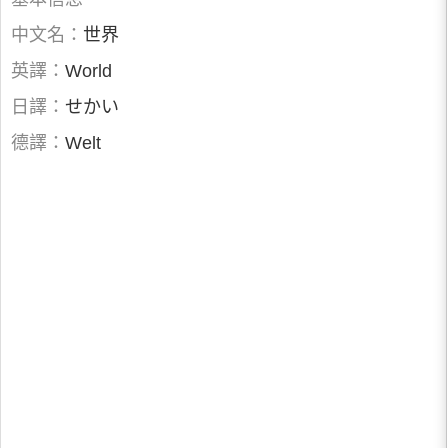
中文名：
世界
英譯：
World
日譯：
せかい
德譯：
Welt