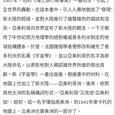
1507年，他的《海上旅行故事集》一書問世，引起了
全世界的轟動。在這本書中，引人入勝地敘述了“發現”
新大陸的經過，並對大陸進行了繪聲繪色的描述和渲
染。亞美利哥向世界宣布了新大陸的概念，一下子衝
垮了中世紀西方地理學的絕對權威普多列米制定的地
球結構體系。於是，法國幾個學者便修改和補充了普
多列米的名著《宇宙學》，並以亞美利哥的名字為新
大陸命名，以表彰他對人類認識世界所做的傑出貢
獻。新《宇宙學》一書出版後，根據書中的材料，在
地圖上也加上了新大陸——亞美利哥洲。後來，依照
其他大洲的名稱構詞形式，“亞美利哥”又改成“亞美利
加”。起初，這一名字僅指南美洲，到1541年麥卡托的
地圖上，北美洲也算美洲的一部分了。