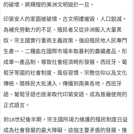
的破壞，將輝煌的美洲文明毀於一旦。
印第安人的家園被破壞，古文明遭摧毀，人口銳減。
為補充勞動力的不足，殖民者又從非洲販入大量黑
奴。宗主國實行重商主義政策，強迫殖民地人民專門
生產一、二種能在國際市場牟取暴利的農礦產品，形
成單一產品制，導致社會經濟畸形發展。西班牙、葡
萄牙等國的社會制度、風俗習慣、宗教信仰以及文化
傳統，隨移民大批湧入，傳播到南美各地，西班牙
語、葡萄牙語也逐漸取代印第安語，成為普遍使用的
正式語言。
到18世紀後半期，宗主國所竭力維護的殖民制度日益
成為社會發展的最大障礙，這個主要矛盾的發展，推