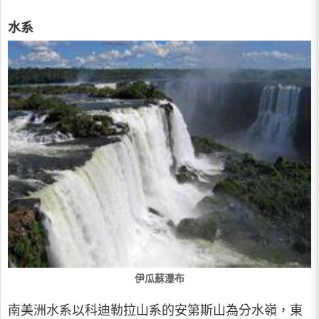
水系
伊瓜蘇瀑布
南美洲水系以科迪勒拉山系的安第斯山為分水嶺，東