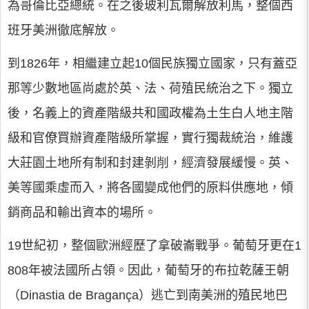
為哥倫比亞總統。在之後玻利瓦爾解放利馬，整個西
班牙美洲徹底解放。
到1826年，相繼建立起10個民族獨立國家，只有蓋亞
那等少數地區尚處於英、法、荷殖民統治之下。獨立
後，名義上的資產階級共和國政權為土生白人地主階
級和官僚買辦資產階級所掌握，實行獨裁統治，維護
大莊園土地所有制和封建剝削，經濟發展緩慢。英、
美等國乘虛而入，將各國變成他們的原料供應地，傾
銷商品和輸出資本的場所。
19世紀初，整個歐洲經歷了拿破崙戰爭。葡萄牙更在1
808年被法國所占領。因此，葡萄牙的布拉乾薩王朝
（Dinastia de Bragança）逃亡到南美洲的殖民地巴