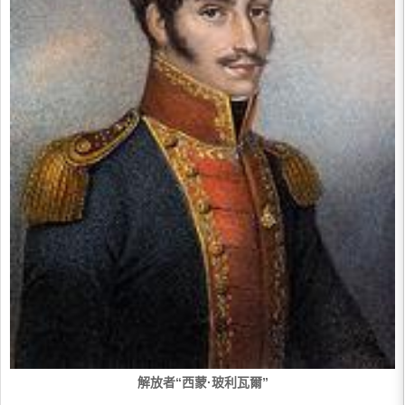
解放者“西蒙·玻利瓦爾”