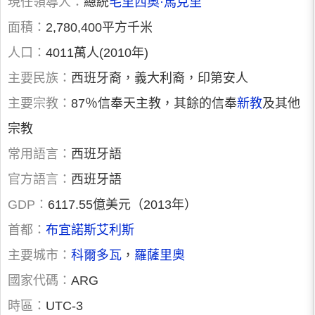
現任領導人：
總統
毛里西奧·馬克里
面積：
2,780,400平方千米
人口：
4011萬人(2010年)
主要民族：
西班牙裔，義大利裔，印第安人
主要宗教：
87％信奉天主教，其餘的信奉
新教
及其他
宗教
常用語言：
西班牙語
官方語言：
西班牙語
GDP：
6117.55億美元（2013年）
首都：
布宜諾斯艾利斯
主要城市：
科爾多瓦
，
羅薩里奧
國家代碼：
ARG
時區：
UTC-3