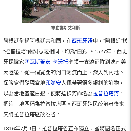
布宜諾斯艾利斯
阿根廷全稱阿根廷共和國，在
西班牙語
中，“阿根廷”與
“拉普拉塔”兩詞意義相同，均為“白銀”。1527年，西班
牙探險家
塞瓦斯蒂安·卡沃托
率領一支遠征隊到達南美
大陸後，從一個寬闊的河口溯流而上，深入到內地。
探險家們發現當地
印第安
人佩帶著很多銀制的飾物，
以為當地盛產白銀，便將這條河命名為
拉普拉塔河
，
把這一地區稱為拉普拉塔區。西班牙殖民統治者後來
又將拉普拉塔區改為省。
1816年7月9日，拉普拉塔省宣布獨立，並將國名正式