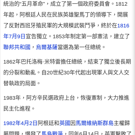
統治的“五月革命”，成立了第一個政府委員會。1812
年起，阿根廷人民在民族英雄聖馬丁的領導下，開展
了反對西班牙殖民軍的大規模武裝鬥爭，終於在
1816
年7月9日
宣告獨立。1853年制定第一部憲法，建立了
聯邦共和國
，
烏爾基薩
當選為第一任總統。
1862年巴托洛梅·米特雷擔任總統，結束了獨立後長期
的分裂和動亂。自20世紀30年代起出現軍人與文人交
替執政的局面。
1983年，阿方辛民選政府上台，恢復憲制，大力推進
民主化進程。
1982年4月2日
阿根廷和
英國
因
馬爾維納斯群島
主權歸
屬問題，爆發了
馬島戰爭
，同年6月14日，英軍擊敗了