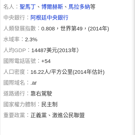
名人：
聖馬丁
、
博爾赫斯
、
馬拉多納
等
中央銀行：
阿根廷中央銀行
人類發展指數：
0.808，世界第49，(2014年)
水域率：
2.3%
人均GDP：
14487美元(2013年）
國際電話區號：
+54
人口密度：
16.22人/平方公里(2014年估計)
國際域名：
.ar
道路通行：
靠右駕駛
國家權力體制：
民主制
重要政黨：
正義黨、激進公民聯盟