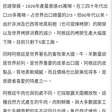
迅速發展，1926年產量曾達45萬噸，在三四十年代出
口20多萬噸，占世界出口總量的2/3。但80年代以來，
由於非洲及巴西等地黑荊樹（也可提煉栲膠）的開發
以及世界栲膠消費的減少，阿根廷的栲膠生產大幅度
下降，目前只剩下5家工廠。
同時阿根廷是世界著名的畜牧業大國，牛、羊數量卻
居世界前列，是世界重要的皮革出口國，阿根廷的皮
製品，質地柔軟細膩，而且價格也比歐美低得多，是
旅遊者喜愛的特產之一。
阿根廷牛肉也與別處不同，它採取露天圍欄放牧，這
種自然方式產生的牛肉，肉制鮮嫩，與大多數國家工
業化牛棚育肥的牛不可同日出語。象巴西式烤肉，在