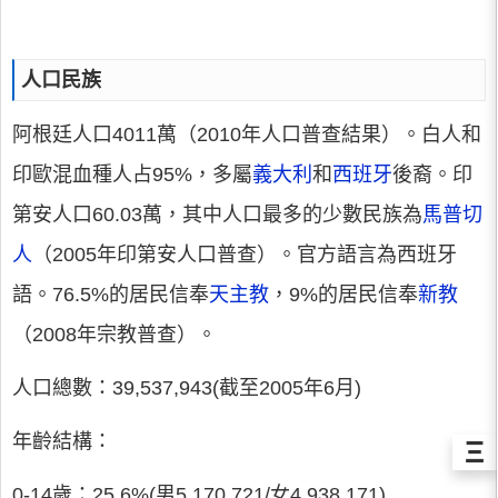
人口民族
阿根廷人口4011萬（2010年人口普查結果）。白人和
印歐混血種人占95%，多屬
義大利
和
西班牙
後裔。印
第安人口60.03萬，其中人口最多的少數民族為
馬普切
人
（2005年印第安人口普查）。官方語言為西班牙
語。76.5%的居民信奉
天主教
，9%的居民信奉
新教
（2008年宗教普查）。
人口總數：39,537,943(截至2005年6月)
年齡結構：
Ξ
0-14歲：25.6%(男5,170,721/女4,938,171)