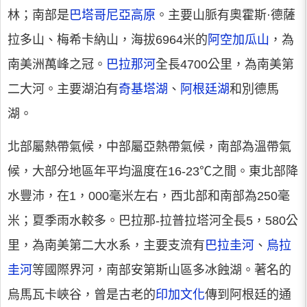
林；南部是
巴塔哥尼亞高原
。主要山脈有奧霍斯·德薩
拉多山、梅希卡納山，海拔6964米的
阿空加瓜山
，為
南美洲萬峰之冠。
巴拉那河
全長4700公里，為南美第
二大河。主要湖泊有
奇基塔湖
、
阿根廷湖
和別德馬
湖。
北部屬熱帶氣候，中部屬亞熱帶氣候，南部為溫帶氣
候，大部分地區年平均溫度在16-23℃之間。東北部降
水豐沛，在1，000毫米左右，西北部和南部為250毫
米；夏季雨水較多。巴拉那-拉普拉塔河全長5，580公
里，為南美第二大水系，主要支流有
巴拉圭河
、
烏拉
圭河
等國際界河，南部安第斯山區多冰蝕湖。著名的
烏馬瓦卡峽谷，曾是古老的
印加文化
傳到阿根廷的通