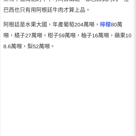
巴西也只有用阿根廷牛肉才算上品。
阿根廷是水果大國，年產葡萄204萬噸，
檸檬
80萬
噸，橘子27萬噸，柑子59萬噸，柚子16萬噸，蘋果10
8.6萬噸，梨52萬噸。