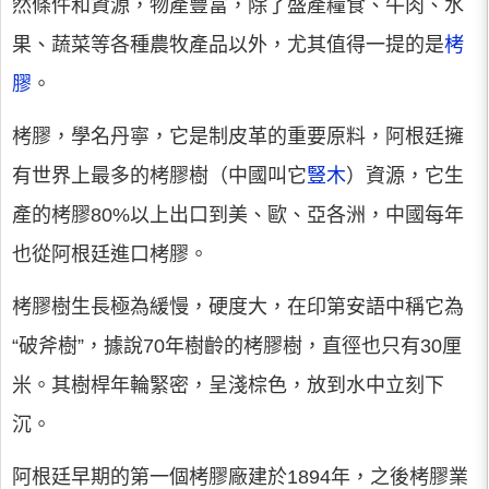
然條件和資源，物產豐富，除了盛產糧食、牛肉、水
果、蔬菜等各種農牧產品以外，尤其值得一提的是
栲
膠
。
栲膠，學名丹寧，它是制皮革的重要原料，阿根廷擁
有世界上最多的栲膠樹（中國叫它
豎木
）資源，它生
產的栲膠80%以上出口到美、歐、亞各洲，中國每年
也從阿根廷進口栲膠。
栲膠樹生長極為緩慢，硬度大，在印第安語中稱它為
“破斧樹”，據說70年樹齡的栲膠樹，直徑也只有30厘
米。其樹桿年輪緊密，呈淺棕色，放到水中立刻下
沉。
阿根廷早期的第一個栲膠廠建於1894年，之後栲膠業