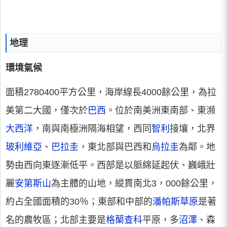
地理
環境氣候
面積2780400平方公里，海岸線長4000餘公里，為拉
美第二大國，僅次於
巴西
。位於南美洲東南部、東瀕
大西洋
，南與南極洲隔海相望，西同
智利
接壤，北界
玻利維亞
、
巴拉圭
，東北部與巴西和
烏拉圭
為鄰。地
勢由西向東逐漸低平。西部是以脈綿延起伏、巍峨壯
麗
安第斯山
為主體的山地，縱貫南北3，000餘公里，
約占全國面積的30％；東部和中部的
潘帕斯草原
是著
名的農牧區；北部主要是
格蘭查科
平原，多
沼澤
、森