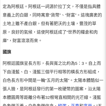
定為阿根廷。阿根廷一詞源於拉丁文，不僅是指具體
意義上的白銀，同時寓意“貨幣”、“財富”。這塊廣袤的
土地上雖不產白銀，但有著肥沃的土壤，豐茂的草
原，良好的氣候，這使阿根廷成了“世界的糧倉和肉
庫”，財富滾滾而來。
國旗
阿根廷國旗呈長方形，長與寬之比約為5：3。自上而
下由淺藍、白、淺藍三個平行相等的橫長方形組成，
白色長方形中間是一輪“五月的太陽”。太陽本體酷似一
張人臉，是阿根廷發行的第一枚硬幣的圖案，沿太陽
本體圓周等距離分布著32根彎直相間的光芒線。淺藍