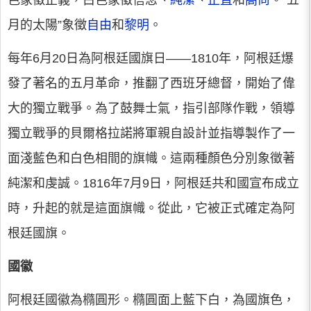
色象徵正義，白色象徵信念、
純潔
、
正直
和
高尚
。“五
月的太陽”象徵
自由
和
黎明
。
每年6月20日為阿根廷國旗日——1810年，阿根廷爆
發了著名的五月革命，推翻了西班牙總督，開始了偉
大的獨立戰爭。為了鼓舞士氣，指引部隊作戰，領導
獨立戰爭的貝爾格拉諾將軍親自設計並指導製作了一
面淺藍色和白色相間的旗幟。這兩種顏色分別象徵著
純潔和虔誠。1816年7月9日，阿根廷共和國宣布成立
時，升起的就是這面旗幟。從此，它被正式確定為阿
根廷國旗。
國徽
阿根廷國徽為橢圓形。橢圓面上藍下白，為國旗色，