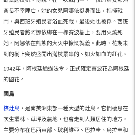
斷奮起反抗。傳說，在一次戰鬥中，一位印第安部落
酋長不幸陣亡，她的女兒阿娜依挺身而出，指揮戰
鬥，與西班牙殖民者浴血死戰，最後她也被俘。西班
牙殖民者將阿娜依綁在一棵賽波樹上，要用火燒死
她。阿娜依在熊熊的大火中慷慨就義。此時，花期未
到的樹上突然盛開出滿枝累串的、如火如血的紅花。
1942年，阿根廷通過法令，正式確定賽波花為阿根廷
的國花。
國鳥
棕灶鳥
，是南美洲東部一種大型的灶鳥。它們棲息在
次生叢林、草坪及農地，也會走到人類居住的地方。
主要分布在巴西東部、玻利維亞、巴拉圭、烏拉圭和