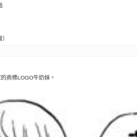
話
灣）
的商標LOGO牛奶妹。