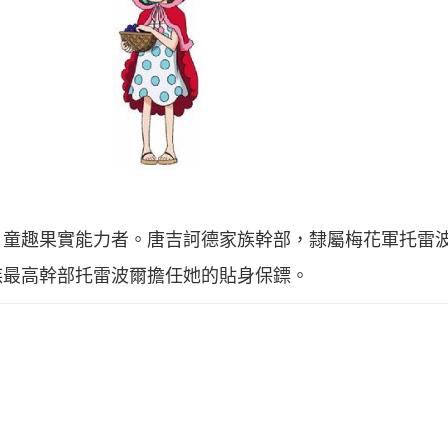
，童趣果實能力者。唐吉訶德家族幹部，隸屬梅花軍托雷
族最高幹部托雷波爾擔任她的貼身保鏢。