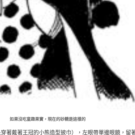
如果沒吃童趣果實，現在的砂糖是這樣的
穿著戴著王冠的小熊造型披巾），左眼帶單邊眼鏡，留著