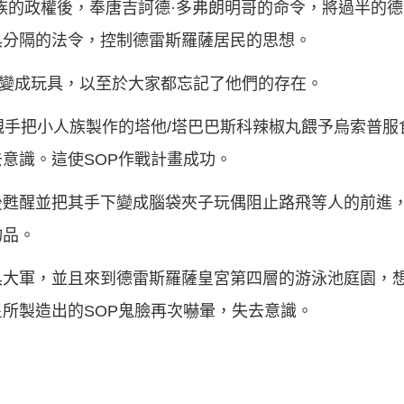
族的政權後，奉唐吉訶德·多弗朗明哥的命令，將過半的
具分隔的法令，控制德雷斯羅薩居民的思想。
被變成玩具，以至於大家都忘記了他們的存在。
親手把小人族製作的塔他/塔巴巴斯科辣椒丸餵予烏索普服
意識。這使SOP作戰計畫成功。
後甦醒並把其手下變成腦袋夾子玩偶阻止路飛等人的前進
物品。
具大軍，並且來到德雷斯羅薩皇宮第四層的游泳池庭園，
所製造出的SOP鬼臉再次嚇暈，失去意識。