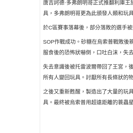
唐吉訶德·多弗朗明哥正式推翻利庫王
具，多弗朗明哥更為此頒發人類和玩
於C區賽事落幕後，部分落敗的選手
SOP作戰成功。砂糖在烏索普戰敗後
服食後的恐怖狀嚇倒，口吐白沫，失去
失去意識後被托雷波爾帶回了王宮，
所有人變回玩具。討厭所有長條狀的
之後又重新甦醒，製造出了大量的玩
具。最終被烏索普用超遠距離的蓑蟲星