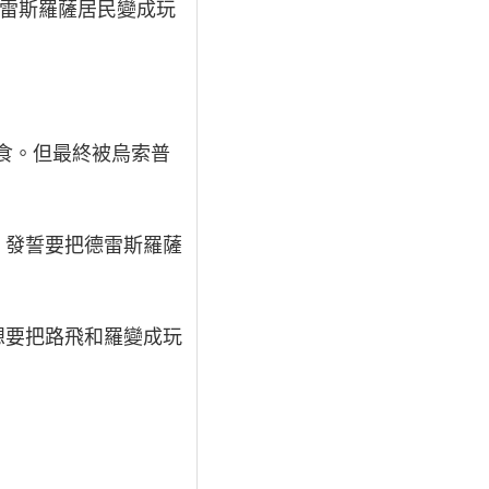
德雷斯羅薩居民變成玩
食。但最終被烏索普
，發誓要把德雷斯羅薩
想要把路飛和羅變成玩