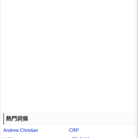
熱門詞條
Andrew Christian
CRP