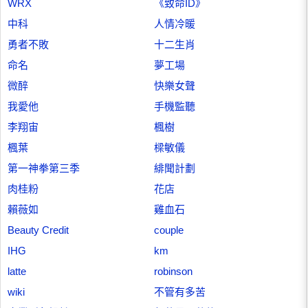
WRX
《致命ID》
中科
人情冷暖
勇者不敗
十二生肖
命名
夢工場
微醉
快樂女聲
我愛他
手機監聽
李翔宙
楓樹
楓葉
樑敏儀
第一神拳第三季
緋聞計劃
肉桂粉
花店
賴薇如
雞血石
Beauty Credit
couple
IHG
km
latte
robinson
wiki
不管有多苦