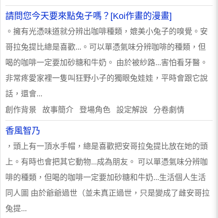
請問您今天要來點兔子嗎？[Koi作畫的漫畫]
。擁有光憑味道就分辨出咖啡種類，媲美小兔子的嗅覺。安
哥拉兔提比總是喜歡...。可以單憑氣味分辨咖啡的種類，但
喝的咖啡一定要加砂糖和牛奶。 由於被紗路...害怕看牙醫。
非常疼愛家裡一隻叫狂野小子的獨眼兔娃娃，平時會跟它說
話，還會...
創作背景 故事簡介 登場角色 設定解說 分卷劇情
香風智乃
，頭上有一頂水手帽，總是喜歡把安哥拉兔提比放在她的頭
上。有時也會把其它動物...成為朋友。 可以單憑氣味分辨咖
啡的種類，但喝的咖啡一定要加砂糖和牛奶...生活個人生活
同人圖 由於爺爺過世（並未真正過世，只是變成了雌安哥拉
兔提...