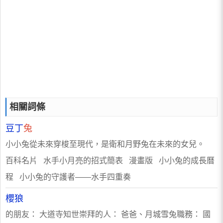
相關詞條
豆丁
兔
小小兔從未來穿梭至現代，是衛和月野兔在未來的女兒。
百科名片 水手小月亮的招式簡表 漫畫版 小小兔的成長曆
程 小小兔的守護者——水手四重奏
櫻狼
的朋友： 大道寺知世崇拜的人： 爸爸、月城雪兔職務： 國