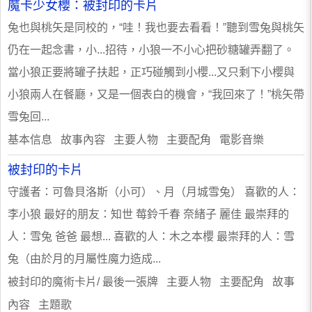
魔卡少女櫻：被封印的卡片
兔也與桃矢是同校的，“哇！我也要去看看！”聽到雪兔與桃矢
仍在一起念書，小...招待，小狼一不小心把砂糖罐弄翻了。
當小狼正要將罐子扶起，正巧碰觸到小櫻...又只剩下小櫻與
小狼兩人在餐廳，又是一個表白的機會，“我回來了！”桃矢帶
雪兔回...
基本信息 故事內容 主要人物 主要配角 電影音樂
被封印的卡片
守護者：可魯貝洛斯（小可）、月（月城雪兔） 喜歡的人：
李小狼 最好的朋友：知世 莓鈴千春 奈緒子 麗佳 最崇拜的
人：雪兔 爸爸 最想... 喜歡的人：木之本櫻 最崇拜的人：雪
兔（由於月的月屬性魔力造成...
被封印的魔術卡片/ 最後一張牌 主要人物 主要配角 故事
內容 主題歌