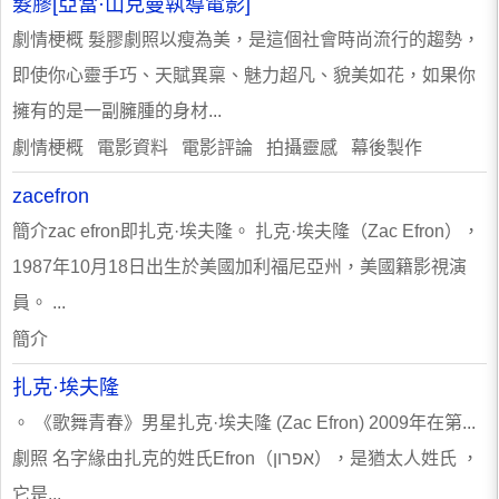
髮膠[亞當·山克曼執導電影]
劇情梗概 髮膠劇照以瘦為美，是這個社會時尚流行的趨勢，
即使你心靈手巧、天賦異稟、魅力超凡、貌美如花，如果你
擁有的是一副臃腫的身材...
劇情梗概 電影資料 電影評論 拍攝靈感 幕後製作
zacefron
簡介zac efron即扎克·埃夫隆。 扎克·埃夫隆（Zac Efron），
1987年10月18日出生於美國加利福尼亞州，美國籍影視演
員。 ...
簡介
扎克·埃夫隆
。 《歌舞青春》男星扎克·埃夫隆 (Zac Efron) 2009年在第...
劇照 名字緣由扎克的姓氏Efron（אפרון），是猶太人姓氏 ，
它是...