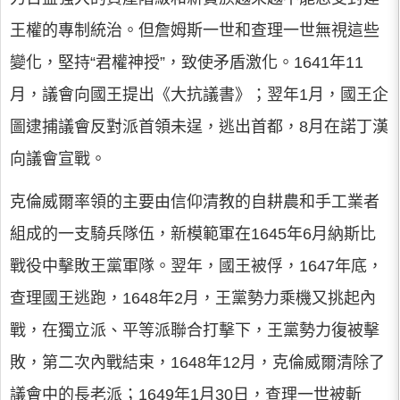
王權的專制統治。但詹姆斯一世和查理一世無視這些
變化，堅持“君權神授”，致使矛盾激化。1641年11
月，議會向國王提出《大抗議書》；翌年1月，國王企
圖逮捕議會反對派首領未逞，逃出首都，8月在諾丁漢
向議會宣戰。
克倫威爾率領的主要由信仰清教的自耕農和手工業者
組成的一支騎兵隊伍，新模範軍在1645年6月納斯比
戰役中擊敗王黨軍隊。翌年，國王被俘，1647年底，
查理國王逃跑，1648年2月，王黨勢力乘機又挑起內
戰，在獨立派、平等派聯合打擊下，王黨勢力復被擊
敗，第二次內戰結束，1648年12月，克倫威爾清除了
議會中的長老派；1649年1月30日，查理一世被斬