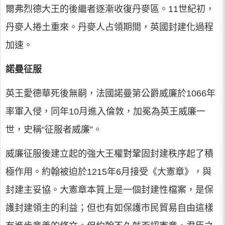
爾弗烈德大王的後繼者逐漸收復丹麥區。11世紀初，
丹麥人捲土重來。丹麥人占領期間，英國封建化過程
加速。
諾曼征服
英王愛德華死後無嗣，法國諾曼第公爵威廉於1066年
率軍入侵，同年10月進入倫敦，加冕為英王威廉一
世，史稱“征服者威廉”。
威廉征服後建立起的強大王權對鞏固封建秩序起了積
極作用。約翰被迫於1215年6月接受《大憲章》，與
封建主妥協。大憲章本質上是一個封建性檔案，是保
護封建領主的利益；但也有如保護市民貿易自由這樣