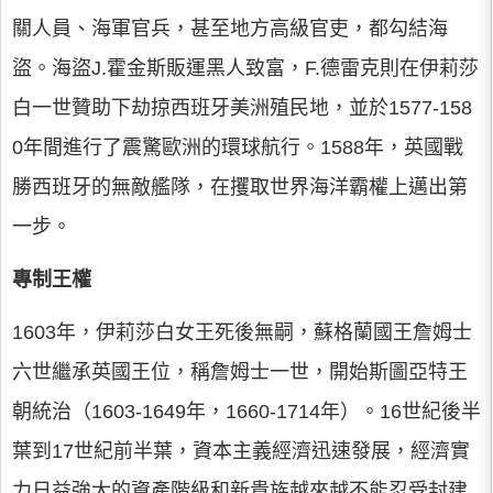
關人員、海軍官兵，甚至地方高級官吏，都勾結海
盜。海盜J.霍金斯販運黑人致富，F.德雷克則在伊莉莎
白一世贊助下劫掠西班牙美洲殖民地，並於1577-158
0年間進行了震驚歐洲的環球航行。1588年，英國戰
勝西班牙的無敵艦隊，在攫取世界海洋霸權上邁出第
一步。
專制王權
1603年，伊莉莎白女王死後無嗣，蘇格蘭國王詹姆士
六世繼承英國王位，稱詹姆士一世，開始斯圖亞特王
朝統治（1603-1649年，1660-1714年）。16世紀後半
葉到17世紀前半葉，資本主義經濟迅速發展，經濟實
力日益強大的資產階級和新貴族越來越不能忍受封建