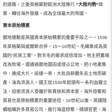
的道路，之後英格蘭對歐洲大陸推行
“大陸均勢”
政
策，轉往海外發展，成為全球最大的帝國。
資本原始積累
圈地運動是英國資本原始積累的重要手段之一。1536
年英格蘭與威爾斯合併。15～16世紀，毛織業成為英
國的“民族工業”，對羊毛的需求成倍增加。地主把農場
改為牧場，還通過圈地圍田或侵占公地，把小地產集
中，連成大片。這樣一來，大批自耕農失去土地而破
產，淪為流浪人。國王從1530年起頒布一系列血腥立
法，迫使流浪人受僱於新貴族和資本家。海外掠奪和
貿易也是原始積累的重要途徑。16世紀以後，英國陸
續組織許多貿易公司，進行海盜掠奪，碼頭官吏、海