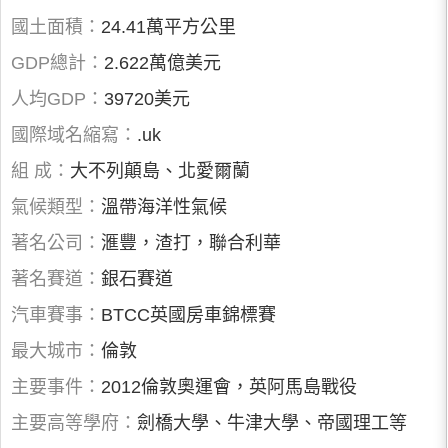
國土面積：
24.41萬平方公里
GDP總計：
2.622萬億美元
人均GDP：
39720美元
國際域名縮寫：
.uk
組 成：
大不列顛島、北愛爾蘭
氣候類型：
溫帶海洋性氣候
著名公司：
滙豐，渣打，聯合利華
著名賽道：
銀石賽道
汽車賽事：
BTCC英國房車錦標賽
最大城市：
倫敦
主要事件：
2012倫敦奧運會，英阿馬島戰役
主要高等學府：
劍橋大學、牛津大學、帝國理工等