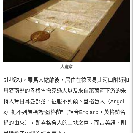
大憲章
5世紀初，羅馬人撤離後，居住在德國易北河口附近和
丹麥南部的盎格魯撒克遜人以及來自萊茵河下游的朱
特人等日耳曼部落，征服不列顛。盎格魯人（Angel
s）把不列顛稱為“盎格蘭”（諧音England，英格蘭名
稱的由來），即盎格魯人的土地之意。而古英語，則