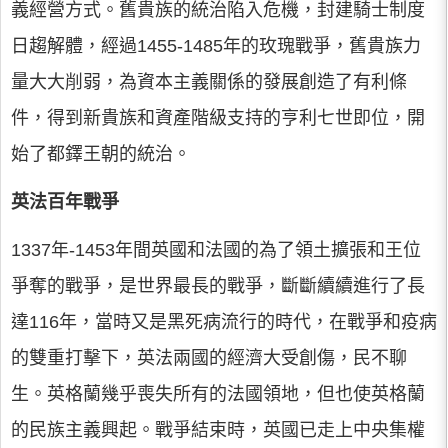
義經營方式。舊貴族的統治陷入危機，封建騎士制度
日趨解體，經過1455-1485年的玫瑰戰爭，舊貴族力
量大大削弱，為資本主義關係的發展創造了有利條
件，得到新貴族和資產階級支持的亨利七世即位，開
始了都鐸王朝的統治。
英法百年戰爭
1337年-1453年間英國和法國的為了領土擴張和王位
爭奪的戰爭，是世界最長的戰爭，斷斷續續進行了長
達116年，當時又是黑死病流行的時代，在戰爭和疫病
的雙重打擊下，英法兩國的經濟大受創傷，民不聊
生。英格蘭幾乎喪失所有的法國領地，但也使英格蘭
的民族主義興起。戰爭結束時，英國已走上中央集權