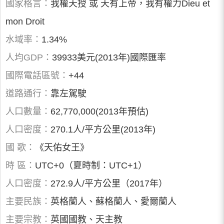
國家格言：
我權天授 或 天有上帝，我有權力Dieu et
mon Droit
水域率：
1.34%
人均GDP：
39933美元(2013年)國際匯率
國際電話區號：
+44
道路通行：
靠左駕駛
人口數量：
62,770,000(2013年預估)
人口密度：
270.1人/平方公里(2013年)
國 歌：
《天佑女王》
時 區：
UTC+0（夏時制：UTC+1）
人口密度：
272.9人/平方公里（2017年）
主要民族：
英格蘭人、蘇格蘭人、愛爾蘭人
主要宗教：
英國國教、天主教