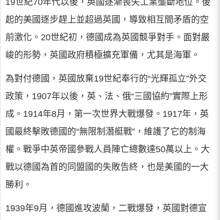
19世紀70年代以後，英國逐漸喪失工業壟斷地位。後
起的美國逐步趕上並超過英國，導致相互間矛盾的空
前激化。20世紀初，德國成為英國競爭對手。面對嚴
峻的形勢，英國政府積極擴充軍備，尤其是海軍。
為對付德國，英國放棄19世紀奉行的“光輝孤立”外交
政策，1907年以後，英、法、俄“三國協約”實際上形
成。1914年8月，第一次世界大戰爆發。1917年，英
國最終擊敗德國的“無限制潛艇戰”，維護了它的制海
權。戰爭中英帝國參戰人員陣亡總數達50萬以上。大
戰以德國為首的同盟國的失敗告終，也是美國的一大
勝利。
1939年9月，德國進攻波蘭，二戰爆發，英國對德宣