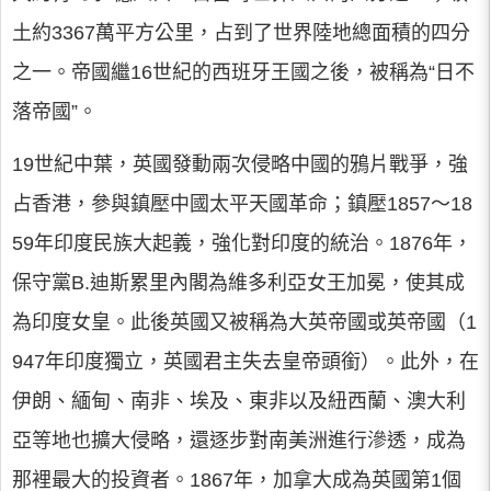
土約3367萬平方公里，占到了世界陸地總面積的四分
之一。帝國繼16世紀的西班牙王國之後，被稱為“日不
落帝國”。
19世紀中葉，英國發動兩次侵略中國的鴉片戰爭，強
占香港，參與鎮壓中國太平天國革命；鎮壓1857～18
59年印度民族大起義，強化對印度的統治。1876年，
保守黨B.迪斯累里內閣為維多利亞女王加冕，使其成
為印度女皇。此後英國又被稱為大英帝國或英帝國（1
947年印度獨立，英國君主失去皇帝頭銜）。此外，在
伊朗、緬甸、南非、埃及、東非以及紐西蘭、澳大利
亞等地也擴大侵略，還逐步對南美洲進行滲透，成為
那裡最大的投資者。1867年，加拿大成為英國第1個