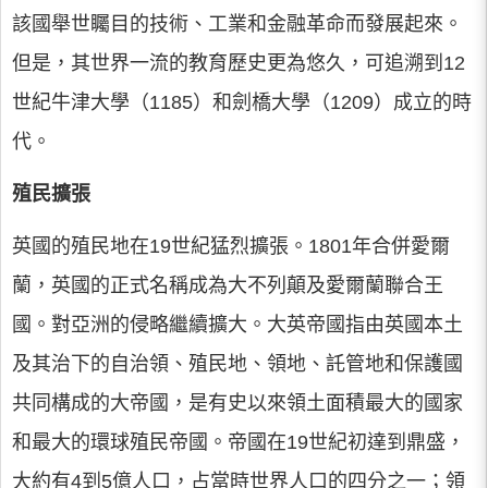
該國舉世矚目的技術、工業和金融革命而發展起來。
但是，其世界一流的教育歷史更為悠久，可追溯到12
世紀牛津大學（1185）和劍橋大學（1209）成立的時
代。
殖民擴張
英國的殖民地在19世紀猛烈擴張。1801年合併愛爾
蘭，英國的正式名稱成為大不列顛及愛爾蘭聯合王
國。對亞洲的侵略繼續擴大。大英帝國指由英國本土
及其治下的自治領、殖民地、領地、託管地和保護國
共同構成的大帝國，是有史以來領土面積最大的國家
和最大的環球殖民帝國。帝國在19世紀初達到鼎盛，
大約有4到5億人口，占當時世界人口的四分之一；領