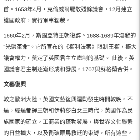
首。1653年4月，克倫威爾驅散殘餘議會，12月建立
護國政府，實行軍事獨裁。
1660年2月，斯圖亞特王朝復辟。1688-1689年爆發的
“光榮革命”。它所宣布的《權利法案》限制王權，擴大
議會權力，奠定了英國君主立憲制的基礎。 此後，英
國議會君主制逐漸形成和發展。1707與蘇格蘭合併。
文藝復興
較之歐洲大陸，英國文藝復興運動發生時間較晚。不
過，經過都鐸王朝和伊莉莎白女王時代，英國作為民
族國家的確立，工商業的蓬勃發展，與世界文化聯繫
的日益擴大，以及衝破羅馬教廷的束縛，所有這些，