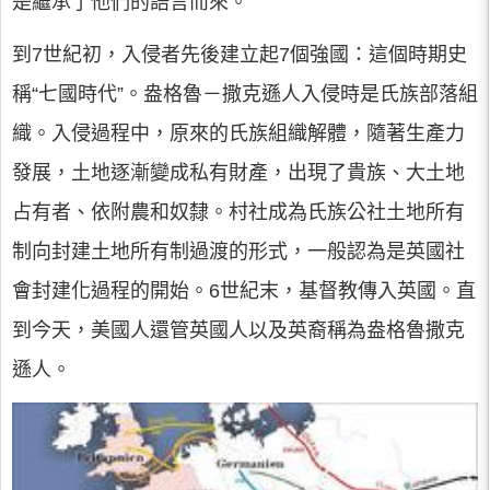
是繼承了他們的語言而來。
到7世紀初，入侵者先後建立起7個強國：這個時期史
稱“七國時代”。盎格魯－撒克遜人入侵時是氏族部落組
織。入侵過程中，原來的氏族組織解體，隨著生產力
發展，土地逐漸變成私有財產，出現了貴族、大土地
占有者、依附農和奴隸。村社成為氏族公社土地所有
制向封建土地所有制過渡的形式，一般認為是英國社
會封建化過程的開始。6世紀末，基督教傳入英國。直
到今天，美國人還管英國人以及英裔稱為盎格魯撒克
遜人。