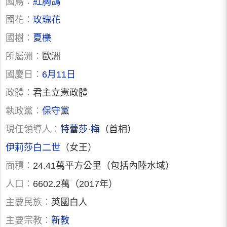
國鳥：
紅胸鴿
國花：
玫瑰花
國樹：
夏櫟
所屬洲：
歐洲
國慶日：
6月11日
政體：
君主立憲政體
執政黨：
保守黨
現任領導人：
特蕾莎·梅
（首相）
伊莉莎白二世
（女王）
面積：
24.41萬平方公里（包括內陸水域）
人口：
6602.2萬（2017年）
主要民族：
英國白人
主要宗教：
新教