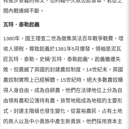
有進步意義的條文。但約翰不久就否認憲章，君臣之
間內戰連綿不斷。
瓦特．泰勒起義
1380年，國王理查二世為徵集英法百年戰爭戰費，增
收人頭稅，導致起義於1381年5月爆發，領袖是泥瓦
匠瓦特．泰勒，史稱“瓦特．泰勒起義”。起義雖遭失
敗，但震撼了英國的封建農奴制度。14世紀末，英國
農奴制實際上已經解體。15世紀時，絕大多數農奴贖
得人身自由，成為自耕農，他們在法律地位上分為自
由領有農和公簿持有農。貨幣地租成為地租的主要形
式，封建主階級也發生變化，從富裕農民、占有土地
的商人以及中小貴族中產生新貴族，他們採用資本主