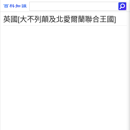
英國[大不列顛及北愛爾蘭聯合王國]