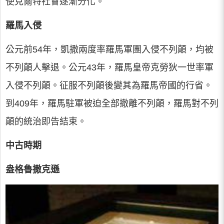
使克爾特社會逐漸分化。
羅馬入侵
公元前54年，凱撒兩度率羅馬軍團入侵不列顛，均被
不列顛人擊退。公元43年，羅馬皇帝克勞狄一世率軍
入侵不列顛。征服不列顛後變其為羅馬帝國的行省。
到409年，羅馬駐軍被迫全部撤離不列顛，羅馬對不列
顛的統治即告結束。
中古時期
盎格魯撒克遜