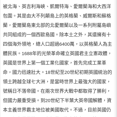
被北海、英吉利海峽、凱爾特海、愛爾蘭海和大西洋
包圍。其是由大不列顛島上的英格蘭、威爾斯和蘇格
蘭，愛爾蘭島東北部的北愛爾蘭以及一系列附屬島嶼
共同組成的一個西歐島國。除本土之外，其還擁有十
四個海外領地，總人口超過6400萬，以英格蘭人為主
體民族。1688年的光榮革命確立英國君主立憲政體，
英國是世界上第一個工業化國家，首先完成工業革
命，國力迅速壯大。18世紀至20世紀初期英國統治的
領土跨越全球七大洲，是當時世界上最強大的國家，
號稱日不落帝國。在兩次世界大戰中都取得了勝利，
但國力嚴重受損。到20世紀下半葉大英帝國解體，資
本主義世界霸主地位被美國取代。不過，目前英國仍