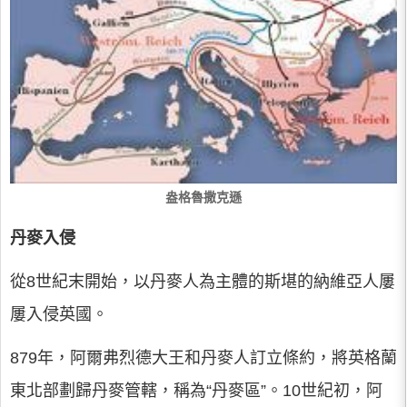
盎格魯撒克遜
丹麥入侵
從8世紀末開始，以丹麥人為主體的斯堪的納維亞人屢
屢入侵英國。
879年，阿爾弗烈德大王和丹麥人訂立條約，將英格蘭
東北部劃歸丹麥管轄，稱為“丹麥區”。10世紀初，阿