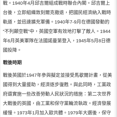
戰。1940年4月邱吉爾組成戰時聯合內閣。邱吉爾上
台後，立即組織敦刻爾克撤退，把國民經濟納入戰時
軌道，並迅速擴充軍備。1940年7-9月在德國發動的
“不列顛空戰”中，英國空軍有效地打擊了敵人。1944
年6月英美軍隊在法國諾曼第登入，1945年5月8日德
國投降。
戰後時期
戰後英國於1947年參與擬定並接受馬歇爾計畫，從美
國得到大量援助，經濟逐步復甦。與此同時，工黨政
府還實施一些改善勞動人民狀況的措施：第二次世界
大戰後的英國，由工黨和保守黨輪流執政。經濟發展
緩慢。1973年1月加入歐共體。1979年大選後，保守