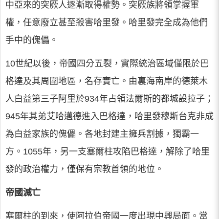
中亞來的突厥人逐漸取得權勢。突厥族將領掌握軍
權，任意廢立甚至殺害哈里發。哈里發完全成為他們
手中的傀儡。
10世紀以後，帝國四分五裂，實際統治區域僅限於巴
格達及其周圍地區，名存實亡。由裏海南岸的德萊木
人白益第三子阿里於934年占領法爾斯的都城設拉子；
945年其弟艾哈邁德進入巴格達，哈里發穆斯台克非成
為白益家族的傀儡。各地封建主擁兵割據，獨霸一
方。1055年，另一支塞爾柱攻陷巴格達，解除了哈里
發的政治權力，僅保有宗教首領的地位。
帝國滅亡
塞爾柱的到來，使阿拉伯帝國一度出現中興局面。當