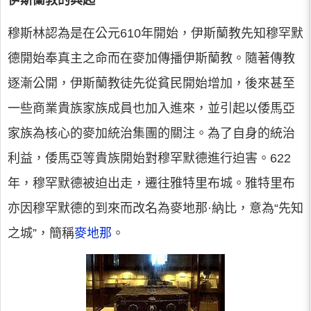
伊斯蘭教的興起
穆斯林認為是在公元610年開始，伊斯蘭教先知穆罕默
德開始奉真主之命而在麥加傳播伊斯蘭教。隨著傳教
逐漸公開，伊斯蘭教徒先從貧民開始增加，後來甚至
一些商業貴族家族成員也加入進來，並引起以倭馬亞
家族為核心的麥加統治集團的關注。為了自身的統治
利益，倭馬亞等貴族開始對穆罕默德進行迫害。622
年，穆罕默德被迫出走，遷往雅特里布城。雅特里布
亦因穆罕默德的到來而改名為麥地那·納比，意為“先知
之城”，簡稱
麥地那
。