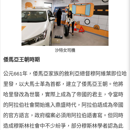
沙特女司機
倭馬亞王朝時期
公元661年，倭馬亞家族的敘利亞總督穆阿維葉即位哈
里發，以大馬士革為首都，建立了倭馬亞王朝。他將
哈里發改為世襲，實際上成為了帝國的君主，令當時
的阿拉伯社會開始進入鼎盛時代，阿拉伯語成為帝國
的官方語言，政府檔案必須用阿拉伯語書寫。但同時
造成穆斯林社會中不少紛爭，部分穆斯林學者認為此