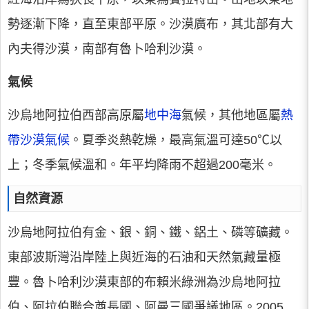
勢逐漸下降，直至東部平原。沙漠廣布，其北部有大
內夫得沙漠，南部有魯卜哈利沙漠。
氣候
沙烏地阿拉伯西部高原屬
地中海
氣候，其他地區屬
熱
帶沙漠氣候
。夏季炎熱乾燥，最高氣溫可達50℃以
上；冬季氣候溫和。年平均降雨不超過200毫米。
自然資源
沙烏地阿拉伯有金、銀、銅、鐵、鋁土、磷等礦藏。
東部波斯灣沿岸陸上與近海的石油和天然氣藏量極
豐。魯卜哈利沙漠東部的布賴米綠洲為沙烏地阿拉
伯、阿拉伯聯合酋長國、阿曼三國爭議地區。2005