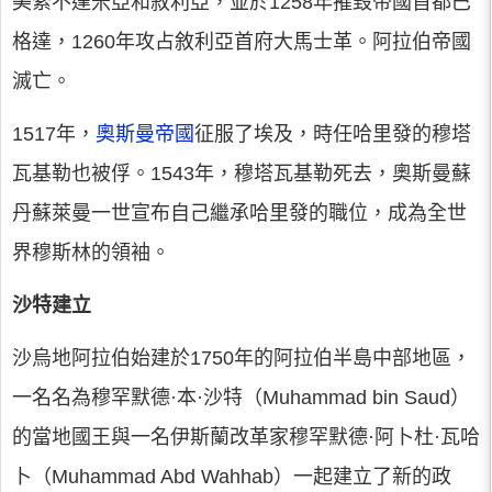
美索不達米亞和敘利亞，並於1258年摧毀帝國首都巴
格達，1260年攻占敘利亞首府大馬士革。阿拉伯帝國
滅亡。
1517年，
奧斯曼帝國
征服了埃及，時任哈里發的穆塔
瓦基勒也被俘。1543年，穆塔瓦基勒死去，奧斯曼蘇
丹蘇萊曼一世宣布自己繼承哈里發的職位，成為全世
界穆斯林的領袖。
沙特建立
沙烏地阿拉伯始建於1750年的阿拉伯半島中部地區，
一名名為穆罕默德·本·沙特（Muhammad bin Saud）
的當地國王與一名伊斯蘭改革家穆罕默德·阿卜杜·瓦哈
卜（Muhammad Abd Wahhab）一起建立了新的政