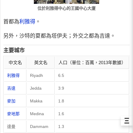
位於利雅得中心的王國中心大廈
首都為
利雅得
。
另外，沙特的夏都為塔伊夫；外交之都為吉達。
主要城市
中文名
英文名
人口（單位：百萬，2013年數據）
利雅得
Riyadh
6.5
吉達
Jedda
3.9
麥加
Makka
1.8
麥地那
Medina
1.6
Ξ
達曼
Dammam
1.3