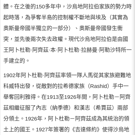
體。在之後的150多年中，沙烏地阿拉伯家族的勢力時
起時落，為爭奪半島的控制權不斷地與埃及（其實為
奧斯曼帝國半獨立的一部分）、奧斯曼帝國發生衝
突，並先後兩次失去政權。現代沙烏地阿拉伯是由國
王阿卜杜勒·阿齊茲·本·阿卜杜勒·拉赫曼·阿勒沙特所一
手建立的。
1902年阿卜杜勒·阿齊茲率領一隊人馬從其家族避難地
科威特出發，從敵對的拉希德家族（Rashid）手中一
舉奪回利雅得。在1913至1926年間，阿卜杜勒－阿齊
茲相繼征服了內志（納季德）和漢志（希賈茲）兩部
分領土。1926年，阿卜杜勒－阿齊茲成為其統治的領
土上的國王。1927年簽署的《吉達條約》使得沙烏地