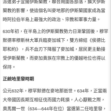
派遣弟子宣揚伊斯蘭教，聯合周圍各部落，擴大伊斯
蘭教的影響，使這個名叫麥地那的伊斯蘭國家成為當
時阿拉伯半島上最強大的政治、宗教和軍事力量。
630年初，在半島上的伊斯蘭教勢力日漸鞏固後，穆罕
默德率穆斯林大軍兵臨麥加城下，雙方締結《侯德比
耶和約》，兵不血刃下降服了麥加城，居民更主動接
受伊斯蘭教，而麥加貴族在宗教上的優越地位也得以
保持。
正統哈里發時期
公元632年，穆罕默德在麥地那逝世。634年，正當兩
大帝國因長期互相征伐而國力耗損，人心厭戰之際，
奧馬爾一世（634—644年在位）當選第二任哈里發，