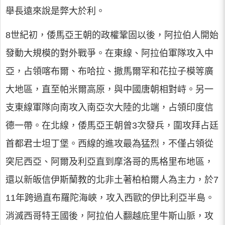
舉長遠來說是弊大於利。
8世紀初，倭馬亞王朝的政權鞏固以後，阿拉伯人開始
發動大規模的對外戰爭。在東線、阿拉伯軍隊攻入中
亞，占領喀布爾、布哈拉、撒馬爾罕和花拉子模等廣
大地區，直至帕米爾高原，與中國唐朝相對峙。另一
支東線軍隊向南攻入南亞次大陸的北端，占領印度信
德一帶。在北線，倭馬亞王朝曾3次發兵，圍攻拜占廷
首都君士坦丁堡。西線的進攻最為猛烈，不僅占領從
突尼西亞、阿爾及利亞直到摩洛哥的馬格里布地區，
還以新皈信伊斯蘭教的北非土著柏柏爾人為主力，於7
11年跨過直布羅陀海峽，攻入西歐的伊比利亞半島。
消滅西哥特王國後，阿拉伯人翻越庇里牛斯山脈，攻