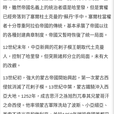
時，雖然帝國名義上的統治者還是哈里發，但是實權
已經旁落到了塞爾柱土克曼的“蘇丹”手中。塞爾柱當權
者十分尊重阿拉伯帝國的傳統，基本承襲了帝國以往
的各種封建典章制度。帝國又暫時恢復了統一局面。
12世紀末年，中亞新興的花剌子模王朝取代土克曼
人，控制了哈里發，但突厥諸邦分立的局面，未有大
的改觀。
13世紀初，強大的蒙古帝國開始興起，第一次蒙古西
侵就消滅了花剌子模。13世紀中葉，蒙古鐵騎沖入西
亞大地。1252年，成吉思汗之孫旭烈兀奉其兄蒙哥汗
之命西侵。他率領蒙古軍隊洗劫了波斯、小亞細亞、