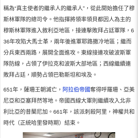
稱為“真主使者的繼承人的繼承人”，從此開始擔任了穆
斯林軍隊的總司令。他指揮將領率領貝都因人為主的
穆斯林軍隊進入敘利亞地區，接連擊敗拜占廷軍隊，6
36年攻陷大馬士革，兩年後進軍耶路撒冷地區；繼而
分兵東西兩路，展開全面進攻。東線接連攻破波斯軍
隊防線，占領了伊拉克和波斯大部地區；西線繼續連
敗拜占廷，順勢占領巴勒斯坦和埃及。
651年，薩珊王朝滅亡，
阿拉伯帝國
奪得呼羅珊、亞美
尼亞和亞塞拜然等地。帝國西線大軍則繼續攻入北非
利比亞的昔蘭尼加。661年，該派刺殺阿里，神權共和
時代（正統哈里發時期）結束。