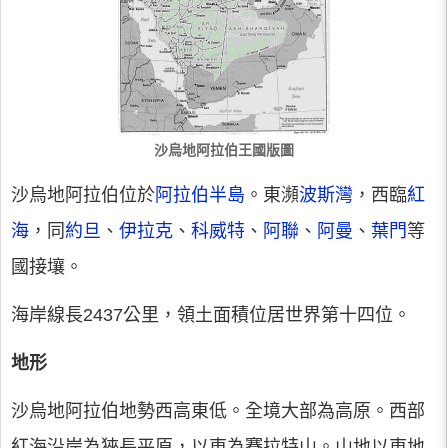
沙烏地阿拉伯王國版圖
沙烏地阿拉伯位於
阿拉伯半島
。東瀕
波斯灣
，西臨
紅
海
，同
約旦
、
伊拉克
、
科威特
、
阿聯
、
阿曼
、
葉門
等
國接壤。
海岸線長2437公里，領土面積位居世界第十四位。
地形
沙烏地阿拉伯地勢西高東低。全境大部為高原。西部
紅海沿岸為狹長平原，以東為賽拉特山。山地以東地