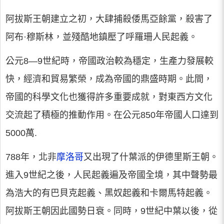
阿拔斯王朝建立之初，大肆捕殺倭馬亞餘黨，殺害了
阿布·穆斯林，並殘酷地鎮壓了呼羅珊人民起義。
公元8—9世紀時，帝國政治較為穩定，生產力發展較
快，經濟和貿易繁榮，成為帝國的鼎盛時期。此間，
帝國的科學文化也獲得許多重要成就，對東西方文化
交流起了積極的推動作用。在公元850年帝國人口達到
5000萬.
788年，北非
摩洛哥
又出現了什葉派的伊德里斯王朝。
進入9世紀之後，人民起義遍及帝國全境，其中聲勢最
為浩大的有巴貝克起義、黑奴起義和卡爾馬特起義。
阿拔斯王朝因此國勢日衰。同時，9世紀中葉以後，從