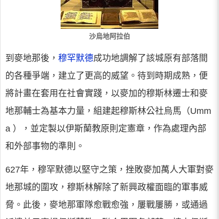
沙烏地阿拉伯
到麥地那後，
穆罕默德
成功地調解了該城原有部落間
的各種爭端，建立了更高的威望。待到時期成熟，便
將計畫在套用在社會實踐，以麥加的穆斯林遷士和麥
地那輔士為基本力量，組建起穆斯林公社烏馬（Umm
a ），並定製以伊斯蘭教原則定憲章，作為處理內部
和外部事物的準則。
627年，穆罕默德以堅守之策，挫敗麥加萬人大軍對麥
地那城的圍攻，穆斯林解除了新興政權面臨的軍事威
脅。此後，麥地那軍隊愈戰愈強，屢戰屢勝，或通過