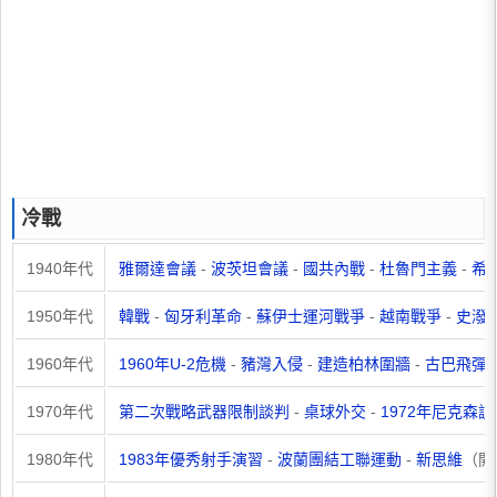
冷戰
1940年代
雅爾達會議
-
波茨坦會議
-
國共內戰
-
杜魯門主義
-
希
1950年代
韓戰
-
匈牙利革命
-
蘇伊士運河戰爭
-
越南戰爭
-
史潑
1960年代
1960年U-2危機
-
豬灣入侵
-
建造柏林圍牆
-
古巴飛彈
1970年代
第二次戰略武器限制談判
-
桌球外交
-
1972年尼克森訪
1980年代
1983年優秀射手演習
-
波蘭團結工聯運動
-
新思維
（開