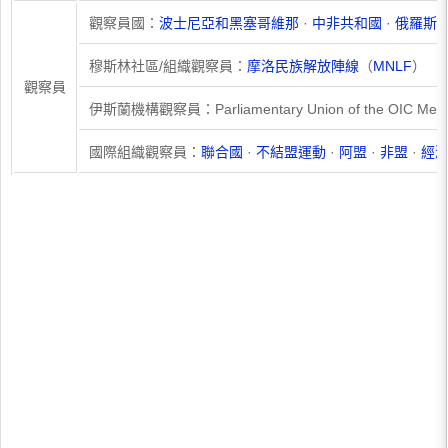
觀察員國：
波士尼亞和黑塞哥維那
·
中非共和國
·
俄羅斯
穆斯林社區/組織觀察員：
摩洛民族解放陣線
（
MNLF
）
觀察員
伊斯蘭機構觀察員：Parliamentary Union of the OIC Memb
國際組織觀察員：
聯合國
·
不結盟運動
·
阿盟
·
非盟
·
經