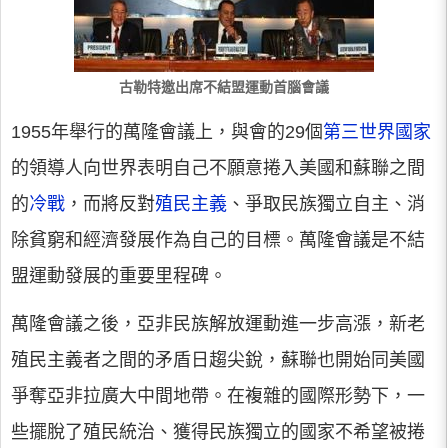
古勒特邀出席不結盟運動首腦會議
1955年舉行的萬隆會議上，與會的29個
第三世界國家
的領導人向世界表明自己不願意捲入美國和蘇聯之間
的
冷戰
，而將反對
殖民主義
、爭取民族獨立自主、消
除貧窮和經濟發展作為自己的目標。萬隆會議是不結
盟運動發展的重要里程碑。
萬隆會議之後，亞非民族解放運動進一步高漲，新老
殖民主義者之間的矛盾日趨尖銳，蘇聯也開始同美國
爭奪亞非拉廣大中間地帶。在複雜的國際形勢下，一
些擺脫了殖民統治、獲得民族獨立的國家不希望被捲