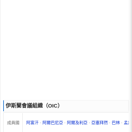
伊斯蘭會議組織（OIC）
成員國
阿富汗
·
阿爾巴尼亞
·
阿爾及利亞
·
亞塞拜然
·
巴林
·
孟加