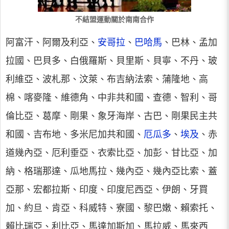
不結盟運動關於南南合作
阿富汗、阿爾及利亞、
安哥拉
、
巴哈馬
、巴林、孟加
拉國、巴貝多、白俄羅斯、貝里斯、貝寧、不丹、玻
利維亞、波札那、汶萊、布吉納法索、蒲隆地、高
棉、喀麥隆、維德角、中非共和國、查德、智利、哥
倫比亞、葛摩、剛果、象牙海岸、古巴、剛果民主共
和國、吉布地、多米尼加共和國、
厄瓜多
、
埃及
、赤
道幾內亞、厄利垂亞、衣索比亞、加彭、甘比亞、加
納、格瑞那達、瓜地馬拉、幾內亞、幾內亞比索、蓋
亞那、宏都拉斯、印度、印度尼西亞、伊朗、牙買
加、約旦、肯亞、科威特、寮國、黎巴嫩、賴索托、
賴比瑞亞、利比亞、馬達加斯加、馬拉威、馬來西