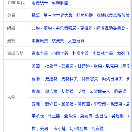
1990年代
兩德統一
-
蘇聯解體
參看
鐵幕
-
第三次世界大戰
-
紅色恐慌
-
桑地諾民族解放陣
組織
北約
-
華約
-
中央情報局
-
克格勃
-
經濟互助委員會
-
競賽
軍備競賽
-
核競賽
-
太空競賽
意識形態
資本主義
-
帝國主義
-
共產主義
-
史達林主義
-
勃列日
美國
：
杜魯門
-
艾森豪
-
甘迺迪
-
詹森
-
尼克森
（
基辛
蘇聯
：
史達林
-
馬林科夫
-
赫魯雪夫
-
勃列日涅夫
-
安
歐洲
：
邱吉爾
-
艾德禮
-
艾登
-
柴契爾夫人
-
戴高樂
-
人物
亞洲
：
蔣介石
-
嚴家淦
-
蔣經國
-
李登輝
-
毛澤東
-
周
李承晚
-
朴正熙
-
全斗煥
-
盧泰愚
-
金日成
-
吳廷琰
-
阮
拉丁美洲
：
卡斯楚
-
切·格瓦拉
-
阿言德