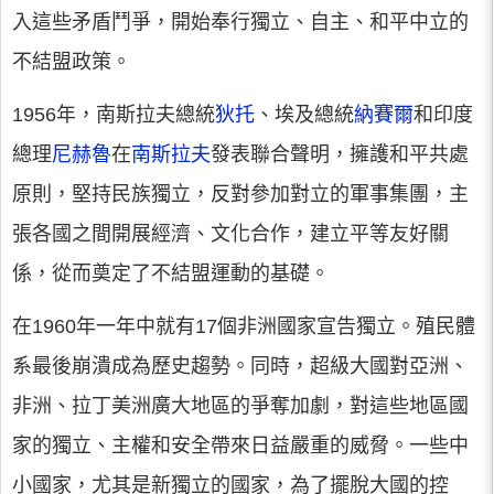
入這些矛盾鬥爭，開始奉行獨立、自主、和平中立的
不結盟政策。
1956年，南斯拉夫總統
狄托
、埃及總統
納賽爾
和印度
總理
尼赫魯
在
南斯拉夫
發表聯合聲明，擁護和平共處
原則，堅持民族獨立，反對參加對立的軍事集團，主
張各國之間開展經濟、文化合作，建立平等友好關
係，從而奠定了不結盟運動的基礎。
在1960年一年中就有17個非洲國家宣告獨立。殖民體
系最後崩潰成為歷史趨勢。同時，超級大國對亞洲、
非洲、拉丁美洲廣大地區的爭奪加劇，對這些地區國
家的獨立、主權和安全帶來日益嚴重的威脅。一些中
小國家，尤其是新獨立的國家，為了擺脫大國的控