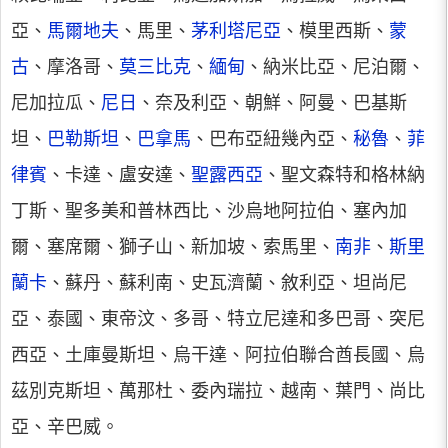
亞、
馬爾地夫
、馬里、
茅利塔尼亞
、模里西斯、
蒙
古
、摩洛哥、
莫三比克
、
緬甸
、納米比亞、尼泊爾、
尼加拉瓜、
尼日
、奈及利亞、朝鮮、阿曼、巴基斯
坦、
巴勒斯坦
、
巴拿馬
、巴布亞紐幾內亞、
秘魯
、
菲
律賓
、卡達、盧安達、
聖露西亞
、聖文森特和格林納
丁斯、聖多美和普林西比、沙烏地阿拉伯、塞內加
爾、塞席爾、獅子山、新加坡、索馬里、
南非
、
斯里
蘭卡
、蘇丹、蘇利南、史瓦濟蘭、敘利亞、坦尚尼
亞、泰國、東帝汶、多哥、特立尼達和多巴哥、突尼
西亞、土庫曼斯坦、烏干達、阿拉伯聯合酋長國、烏
茲別克斯坦、萬那杜、委內瑞拉、越南、葉門、尚比
亞、辛巴威。