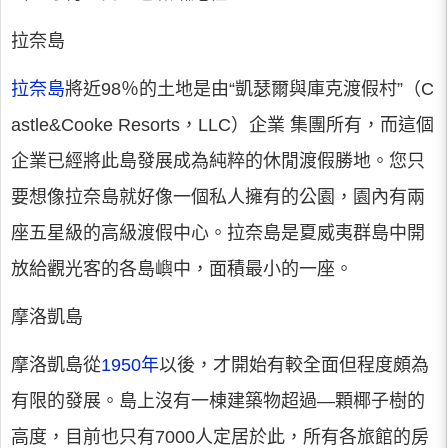
拉奈島
拉奈島
將近98％的土地是由“凱瑟爾與庫克渡假村”（C
astle&Cooke Resorts，LLC）企業 集團所有，而這個
企業已經將此島發展成為純粹的休閒渡假勝地。您只
要想像拉奈島就好像一個私人擁有的公園，園內有兩
座五星級的高級渡假中心。拉奈島是夏威夷群島中開
放給觀光客的各島嶼中，面積最小的一座。
摩洛凱島
摩洛凱島從
1950年
以後，才開始有較全面但程度頗為
有限的發展。島上沒有一棟建築物超過—顆椰子樹的
高度，目前也只有7000人定居於此，所有各旅館的房