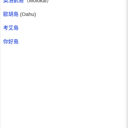
莫洛凱島
（Molokai）
歐胡島
(Oahu)
考艾島
你好島