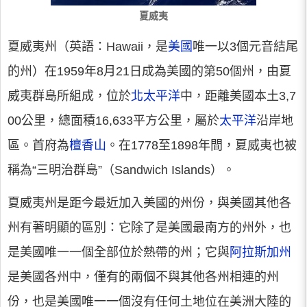
夏威夷
夏威夷州（英語：Hawaii，是
美國
唯一以3個元音結尾
的州）在1959年8月21日成為美國的第50個州，由夏
威夷群島所組成，位於
北太平洋
中，距離美國本土3,7
00公里，總面積16,633平方公里，屬於
太平洋
沿岸地
區。首府為
檀香山
。在1778至1898年間，夏威夷也被
稱為“三明治群島”（Sandwich Islands）。
夏威夷州是距今最近加入美國的州份，與美國其他各
州有著明顯的區別：它除了是美國最南方的州外，也
是美國唯一一個全部位於熱帶的州；它與
阿拉斯加州
是美國各州中，僅有的兩個不與其他各州相連的州
份，也是美國唯一一個沒有任何土地位在美洲大陸的