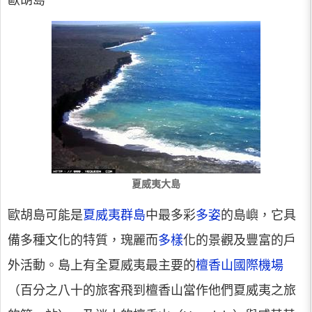
歐胡島
夏威夷大島
歐胡島可能是
夏威夷群島
中最多彩
多姿
的島嶼，它具
備多種文化的特質，瑰麗而
多樣
化的景觀及豐富的戶
外活動。島上有全夏威夷最主要的
檀香山國際機場
（百分之八十的旅客飛到檀香山當作他們夏威夷之旅