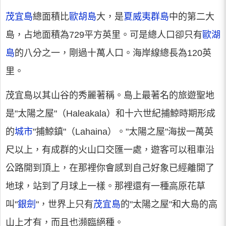
茂宜島
總面積比
歐胡島
大，是
夏威夷群島
中的第二大
島，占地面積為729平方英里。可是總人口卻只有
歐湖
島
的八分之一，剛過十萬人口。海岸線總長為120英
里。
茂宜島以其山谷的秀麗著稱。島上最著名的旅遊聖地
是"太陽之屋"（Haleakala）和十六世紀捕鯨時期形成
的
城市
"捕鯨鎮"（Lahaina）。"太陽之屋"海拔一萬英
尺以上，有成群的火山口交匯一處，遊客可以租車沿
公路開到頂上，在那裡你會感到自己好象已經離開了
地球，站到了月球上一樣。那裡還有一種高原花草
叫"
銀劍
"，世界上只有
茂宜島
的"太陽之屋"和大島的高
山上才有，而且也瀕臨絕種。