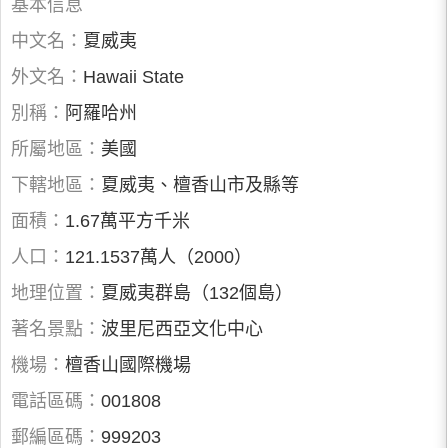
基本信息
中文名：
夏威夷
外文名：
Hawaii State
別稱：
阿羅哈州
所屬地區：
美國
下轄地區：
夏威夷、檀香山市及縣等
面積：
1.67萬平方千米
人口：
121.1537萬人（2000）
地理位置：
夏威夷群島（132個島）
著名景點：
波里尼西亞文化中心
機場：
檀香山國際機場
電話區碼：
001808
郵編區碼：
999203