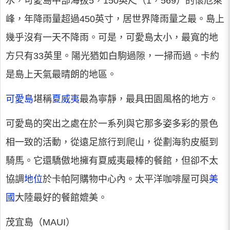
水，可愛島中部海拔5，150英尺（1，569）的懷厄萊
峰，年降雨量超過450英寸，居世界降雨量之最。島上
幾乎沒有一天不降雨。可是，可愛島太小，最寬的地
方只有33英里。陽光猶如白駒過隙，一掃而過。卡約
是島上天氣最晴朗的地區。
可愛島
堪稱
夏威夷
最為寧靜，最具田園風格的地方。
可愛島的突出之處在於一系列與它那多姿多彩的景色
相一致的活動，從遠足旅行到爬山，從劃海豹皮艇到
騎馬。它還驕傲地擁有夏威夷最棒的餐館，但卻不太
協調
地位
於卡帕阿購物中心內。太平洋咖啡屋可與
美
國
大陸最好的餐館媲美。
茂宜島（MAUI）