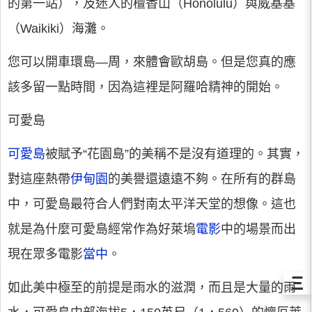
的第一站），及迷人的檀香山（Honolulu）與威基基
（Waikiki）海灘。
您可以開車環島—周，來體會歐胡島。但是您真的應
該多留一點時間，因為這裡是阿羅哈精神的開始。
可愛島
可愛島
被賦予“花園島”的美稱不是沒有道理的。其實，
對這座熱帶
伊甸園
的美譽還遠遠不夠。在所有的群島
中，可愛島最符合人們對南太平洋天堂的想像。這也
就是為什麼可愛島經常作為好萊塢
電影
中的場景而出
現在眾多電影
當中
。
Ξ
如此美中極至的前提是雨水的滋潤，而且是大量的雨