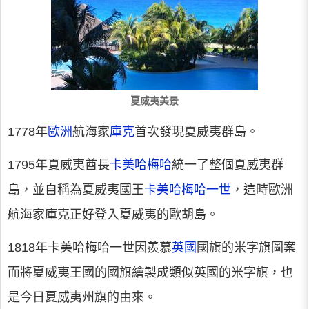
夏威夷美景
1778年
歐洲
航海家
庫克
首次發現夏威夷群島。
1795年夏威夷酋長
卡美哈梅哈
統一了整個夏威夷群
島，並自稱為夏威夷國王
卡美哈梅哈一世
，這時歐洲
航海家庫克正好登入夏威夷的歐胡島。
1818年卡美哈梅哈一世因羨慕
英國
國旗的米字旗圖案
而將夏威夷王國的國旗繪製成類似英國的米字旗，也
是今日夏威夷州旗的由來。