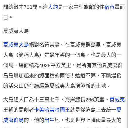
間總數才700間。這
大約
是一家中型旅館的住
宿容
量而
已。
夏威夷大島
夏威夷大島
絕對名符其實。在夏威夷群島里，夏威夷
大島（簡稱大島）是最年輕的一個島，也是最大的一
個島，總面積為4028平方英里，是所有其他夏威夷群
島島嶼加起來的總面積的兩倍！這還不算，不斷爆發
的活火山仍在繼續為夏威夷大島增添新的土地。
大島總人口為十三萬七千，海岸線長266英里。
夏威夷
王朝的開創者
卡美哈美哈國王
就是從這島上去統一
夏
威夷群島
的。他的
出生
地，也是世界上降雨量最大的