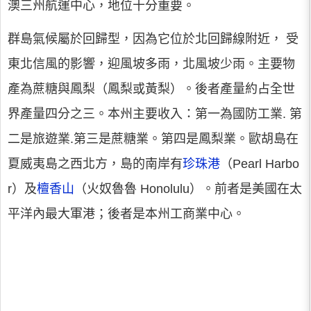
澳三州航運中心，地位十分重要。
群島氣候屬於回歸型，因為它位於北回歸線附近， 受
東北信風的影響，迎風坡多雨，北風坡少雨。主要物
產為蔗糖與鳳梨（鳳梨或黃梨）。後者產量約占全世
界產量四分之三。本州主要收入：第一為國防工業. 第
二是旅遊業.第三是蔗糖業。第四是鳳梨業。歐胡島在
夏威夷島之西北方，島的南岸有
珍珠港
（Pearl Harbo
r）及
檀香山
（火奴魯魯 Honolulu）。前者是美國在太
平洋內最大軍港；後者是本州工商業中心。