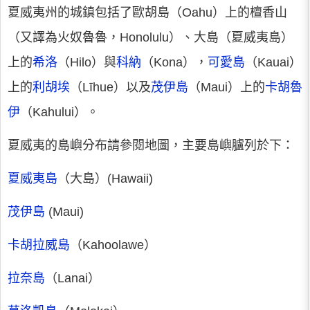
夏威夷州的城鎮包括了歐胡島（Oahu）上的檀香山
（又譯為火奴魯魯，Honolulu）、大島（夏威夷島）
上的
希洛
（Hilo）與
科納
（Kona），
可愛島
（Kauai）
上的
利胡埃
（Līhue）以及
茂伊島
（Maui）上的
卡胡魯
伊
（Kahului）。
夏威夷的島嶼分布請參閱地圖，主要島嶼臚列於下：
夏威夷島
（大島）(Hawaii)
茂伊島
(Maui)
卡胡拉威島
（Kahoolawe）
拉奈島
（Lanai）