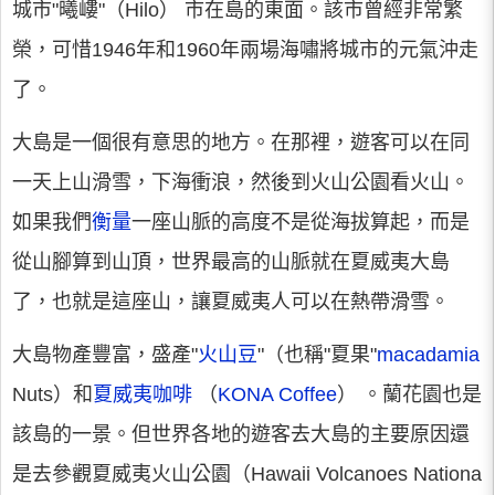
城市"曦嶁"（Hilo） 市在島的東面。該市曾經非常繁
榮，可惜1946年和1960年兩場海嘯將城市的元氣沖走
了。
大島是一個很有意思的地方。在那裡，遊客可以在同
一天上山滑雪，下海衝浪，然後到火山公園看火山。
如果我們
衡量
一座山脈的高度不是從海拔算起，而是
從山腳算到山頂，世界最高的山脈就在夏威夷大島
了，也就是這座山，讓夏威夷人可以在熱帶滑雪。
大島物產豐富，盛產"
火山豆
"（也稱"夏果"
macadamia
Nuts）和
夏威夷咖啡
（
KONA Coffee
） 。蘭花園也是
該島的一景。但世界各地的遊客去大島的主要原因還
是去參觀夏威夷火山公園（Hawaii Volcanoes Nationa