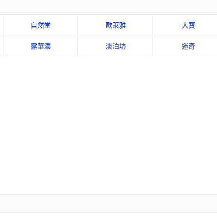
自然堂
歐萊雅
大寶
露華濃
淡泊坊
迷奇