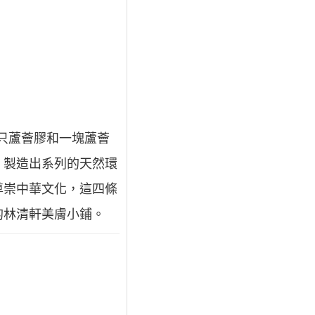
從單只蘆薈膠和一塊蘆薈
，製造出系列的天然環
尊崇中華文化，這四條
的林清軒美膚小鋪。