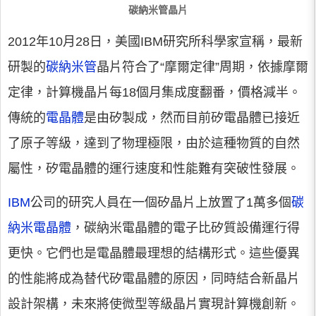
碳納米管晶片
2012年10月28日，美國IBM研究所科學家宣稱，最新
研製的
碳納米管
晶片符合了“摩爾定律”周期，依據摩爾
定律，計算機晶片每18個月集成度翻番，價格減半。
傳統的
電晶體
是由矽製成，然而目前矽電晶體已接近
了原子等級，達到了物理極限，由於這種物質的自然
屬性，矽電晶體的運行速度和性能難有突破性發展。
IBM
公司的研究人員在一個矽晶片上放置了1萬多個
碳
納米電晶體
，碳納米電晶體的電子比矽質設備運行得
更快。它們也是電晶體最理想的結構形式。這些優異
的性能將成為替代矽電晶體的原因，同時結合新晶片
設計架構，未來將使微型等級晶片實現計算機創新。