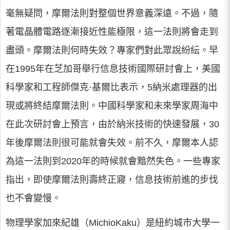
毫無疑問，摩爾法則對整個世界意義深遠。不過，隨
著電晶體電路逐漸接近性能極限，這一法則將會走到
盡頭。摩爾法則何時失效？專家們對此眾說紛紜。早
在1995年在芝加哥舉行信息技術國際研討會上，美國
科學家和工程師傑克·基爾比表示，5納米處理器的出
現或將終結摩爾法則。中國科學家和未來學家周海中
在此次研討會上預言，由於納米技術的快速發展，30
年後摩爾法則很可能就會失效。前不久，摩爾本人認
為這一法則到2020年的時候就會黯然失色。一些專家
指出，即使摩爾法則壽終正寢，信息技術前進的步伐
也不會變慢。
物理學家加來紀雄（MichioKaku）是紐約城市大學一