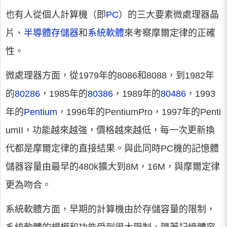
也有人從個人計算機（即
PC
）的三大要素微處理器晶
片、
半導體存儲器
和
系統軟體
來考察摩爾定律的正確
性。
微處理器方面，從1979年的8086和8088，到1982年
的
80286
，1985年的
80386
，1989年的
80486
，1993
年的
Pentium
，1996年的PentiumPro，1997年的Penti
umII，功能越來越強，價格越來越低，每一次更新換
代都是摩爾定律的直接結果。與此同時PC機的記憶體
儲器容量由最早的480k擴大到8M，16M，與摩爾定律
更為吻合。
系統軟體方面，早期的計算機由於存儲容量的限制，