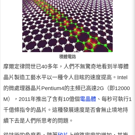
積體電路
摩爾定律問世已40多年，人們不無驚奇地看到半導體
晶片製造工藝水平以一種令人目眩的速度提高。Intel
的微處理器晶片Pentium4的主頻已高達2G（即12000
M），2011年推出了含有10億個
電晶體
、每秒可執行1
千億條指令的晶片。這種發展速度是否會無止境地持
續下去是人們所思考的問題。