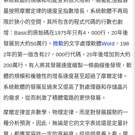
系統軟體的規模和功能受到很大限制，隨著記憶體容
量按照摩爾定律的速度呈指數增長，系統軟體不再局
限於狹小的空間，其所包含的程式代碼的行數也劇
增：Basic的原始碼在1975年只有4，000行，20年後
發展到大約50萬行。
微軟
的文字處理軟體
Word
，198
2年的第一版含有27，000行代碼，20年後增加到大約
200萬行。有人將其發展速度繪製一條曲線後發現，軟
體的規模和複雜性的增長速度甚至超過了摩爾定律。
系統軟體的發展反過來又提高了對處理器和存儲晶片
的需求，從而刺激了積體電路的更快發展。
摩爾定律並非數學、物理定律，而是對發展趨勢的一
種分析預測，因此，無論是它的文字表述還是定量計
算，都應當容許一定的寬裕度。從這個意義上看，摩