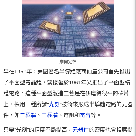
摩爾定律
早在1959年，美國著名半導體廠商仙童公司首先推出
了平面型電晶體，緊接著於1961年又推出了平面型積
體電路。這種平面型製造工藝是在研磨得很平的矽片
上，採用一種所謂“
光刻
”技術來形成半導體電路的元器
件，如
二極體
、
三極體
、電阻和
電容
等。
只要“光刻”的精度不斷提高，
元器件
的密度也會相應提