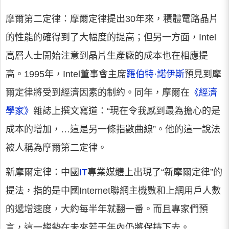
摩爾第二定律：
摩爾定律提出30年來，積體電路晶片
的性能的確得到了大幅度的提高；但另一方面，Intel
高層人士開始注意到晶片生產廠的成本也在相應提
高。1995年，Intel董事會主席
羅伯特·諾伊斯
預見到摩
爾定律將受到經濟因素的制約。同年，摩爾在
《經濟
學家》
雜誌上撰文寫道：“現在令我感到最為擔心的是
成本的增加，…這是另一條指數曲線”。他的這一說法
被人稱為摩爾第二定律。
新摩爾定律：
中國
IT
專業媒體上出現了“新摩爾定律”的
提法，指的是中國Internet聯網主機數和上網用戶人數
的遞增速度，大約每半年就翻一番。而且專家們預
言，這一趨勢在未來若干年內仍將保持下去。