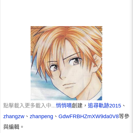
點擊載入更多
載入中...
悄悄嘀
創建，
追尋軌跡2015
、
zhangzw
、
zhanpeng
、
GdwFRBHZmXW9da0V8
等參
與編輯。