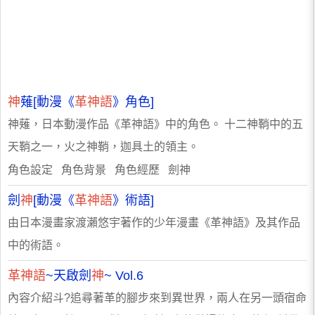
神
薙[動漫《
革神語
》角色]
神薙，日本動漫作品《革神語》中的角色。 十二神鞘中的五
天鞘之一，火之神鞘，迦具土的領主。
角色設定 角色背景 角色經歷 劍神
劍
神
[動漫《
革神語
》術語]
由日本漫畫家渡瀨悠宇著作的少年漫畫《革神語》及其作品
中的術語。
革神語
~天啟劍
神
~ Vol.6
內容介紹斗?追尋著革的腳步來到異世界，兩人在另一頭宿命