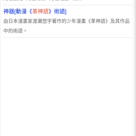
神器[動漫《
革神語
》術語]
由日本漫畫家渡瀨悠宇著作的少年漫畫《革神語》及其作品
中的術語。