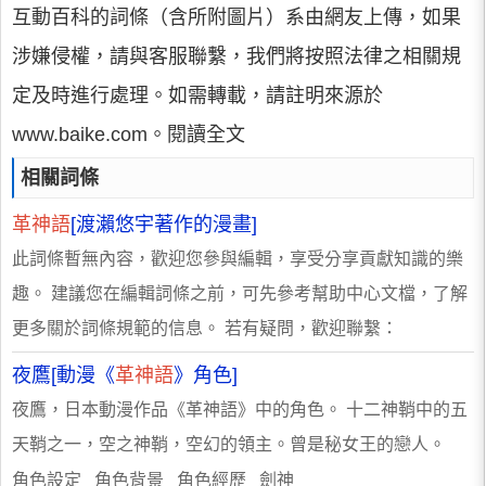
互動百科的詞條（含所附圖片）系由網友上傳，如果
涉嫌侵權，請與客服聯繫，我們將按照法律之相關規
定及時進行處理。如需轉載，請註明來源於
www.baike.com。閱讀全文
相關詞條
革神語
[渡瀨悠宇著作的漫畫]
此詞條暫無內容，歡迎您參與編輯，享受分享貢獻知識的樂
趣。 建議您在編輯詞條之前，可先參考幫助中心文檔，了解
更多關於詞條規範的信息。 若有疑問，歡迎聯繫：
夜鷹[動漫《
革神語
》角色]
夜鷹，日本動漫作品《革神語》中的角色。 十二神鞘中的五
天鞘之一，空之神鞘，空幻的領主。曾是秘女王的戀人。
角色設定 角色背景 角色經歷 劍神