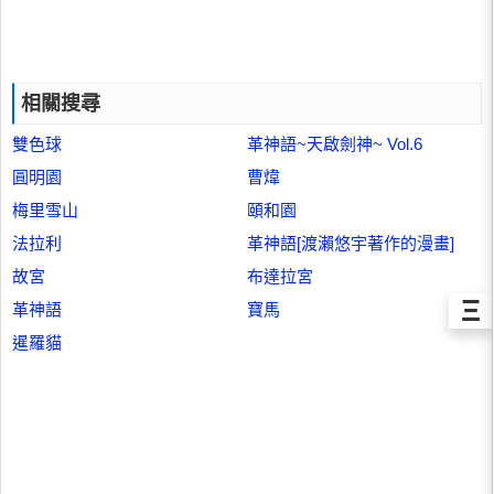
相關搜尋
雙色球
革神語~天啟劍神~ Vol.6
圓明園
曹煒
梅里雪山
頤和園
法拉利
革神語[渡瀨悠宇著作的漫畫]
故宮
布達拉宮
Ξ
革神語
寶馬
暹羅貓