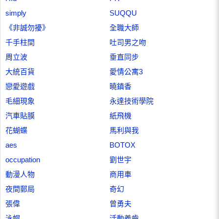
simply
SUQQU
《非誠勿擾》
全職大師
千手柱間
吐司男之吻
周立波
垂直同步
大統百貨
愛情公寓3
戀愛遊戲
曉鎮香
毛細現象
永達技術學院
汽車貼膜
紙飛機
花蝴蝶
馬利與我
aes
BOTOX
occupation
劉世宇
動漫人物
商用車
夜間郵局
奇幻
張偉
曾勇夫
泳帽
活動義齒