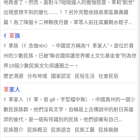
地再會了。然而，面對斗?咄咄逼人的傲慢態度，革和“創世”
出現意想不到的變化……！？另外完整收錄商業區壽壽藏
篇！為了降服十二神鞘夜月靈，革等人前往其屬鞘水蛭子...
亻
革
族
亻革族（亻念做rén），中國官方稱為“亻革家人”。是位於貴
州的少數民族，已被“聯合國保護世界鄉土文化基金會”列為世
界18個少數民族文化保護圈之一。
歷史溯源 分布地域 國家認定 民俗生活 社會民俗
革
家人
亻革家人（亻革，音 gě，字型檔中無），中國貴州的一個少
數民族族群，他們沒有文字，自稱是上古傳說中的射日英雄
羿的後代，是一個有待識別的民族，他們卻擁有自己...
民族簡介 民族概況 民族語言 民族工藝 民族裝飾